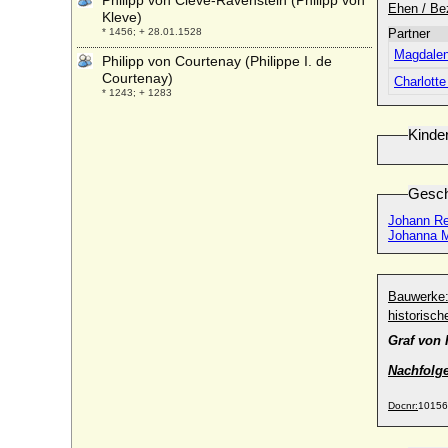
Philipp von Cleve-Ravenstein (Philipp von
Ehen / Be
Kleve)
* 1456; + 28.01.1528
Partner
Magdalen
Philipp von Courtenay (Philippe I. de
Courtenay)
Charlott
* 1243; + 1283
Philipp von der Leyen und zu
Kinde
Hohengeroldseck, Fürst
* 01.08.1766; + 23.11.1829
Philipp von der Marck-Lumain (Philipp von
Gesch
der Marck-Lummen)
* 01.07.1548; + 15.04.1613
Johann Re
Johanna M
Philipp von der Pfalz (Philipp der
Aufrichtige von der Pfalz)
* 14.07.1448; + 28.02.1508
Bauwerke
Philipp von Egmond
historisc
* 1558; + 14.03.1590
Graf von
Philipp von Hessen
* 06.11.1896; + 25.10.1980
Nachfolge
Philipp von Hessen
Docnr:
10156
* 17.09.1970;
Philipp von Hessen-Homburg