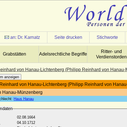
an:
Dr. Karnatz
Seite drucken
Stichworte
Ritter- und
Grabstätten
Adelsrechtliche Begriffe
Verdienstorden
Reinhard von Hanau-Lichtenberg (Philipp Reinhard von Hanau
m anzeigen
 Reinhard von Hanau-Lichtenberg (Philipp Reinhard von Hana
on Hanau-Münzenberg
chlecht:
Haus Hanau
mdaten
02.08.1664
:
04.10.1712