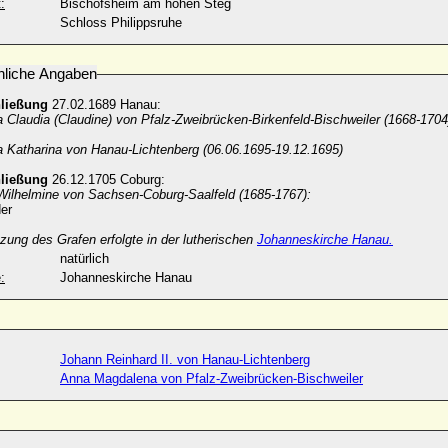
:
Bischofsheim am hohen Steg
Schloss Philippsruhe
nliche Angaben
hließung
27.02.1689 Hanau:
Claudia (Claudine) von Pfalz-Zweibrücken-Birkenfeld-Bischweiler (1668-1704
 Katharina von Hanau-Lichtenberg (06.06.1695-19.12.1695)
hließung
26.12.1705 Coburg:
 Wilhelmine von Sachsen-Coburg-Saalfeld (1685-1767):
er
zung des Grafen erfolgte in der lutherischen
Johanneskirche Hanau.
natürlich
:
Johanneskirche Hanau
Johann Reinhard II. von Hanau-Lichtenberg
Anna Magdalena von Pfalz-Zweibrücken-Bischweiler