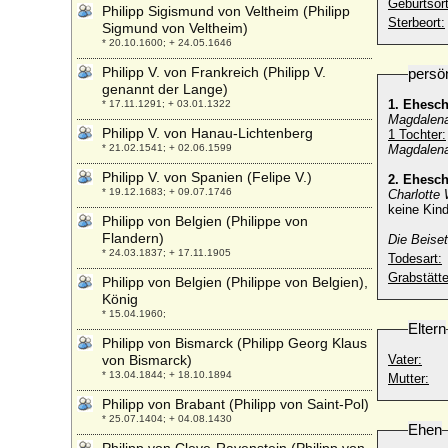
Geburtsort
Philipp Sigismund von Veltheim (Philipp
Sterbeort:
Sigmund von Veltheim)
* 20.10.1600; + 24.05.1646
Philipp V. von Frankreich (Philipp V.
persö
genannt der Lange)
1. Ehesc
* 17.11.1291; + 03.01.1322
Magdalena 
Philipp V. von Hanau-Lichtenberg
1 Tochter:
* 21.02.1541; + 02.06.1599
Magdalena
Philipp V. von Spanien (Felipe V.)
2. Ehesc
* 19.12.1683; + 09.07.1746
Charlotte
keine Kind
Philipp von Belgien (Philippe von
Flandern)
Die Beiset
* 24.03.1837; + 17.11.1905
Todesart:
Grabstätte
Philipp von Belgien (Philippe von Belgien),
König
* 15.04.1960;
Eltern
Philipp von Bismarck (Philipp Georg Klaus
von Bismarck)
Vater:
* 13.04.1844; + 18.10.1894
Mutter:
Philipp von Brabant (Philipp von Saint-Pol)
* 25.07.1404; + 04.08.1430
Ehen