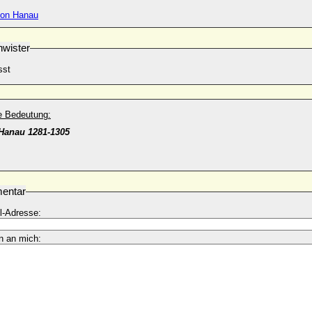
 von Hanau
wister
sst
he Bedeutung:
Hanau 1281-1305
entar
l-Adresse:
n an mich: