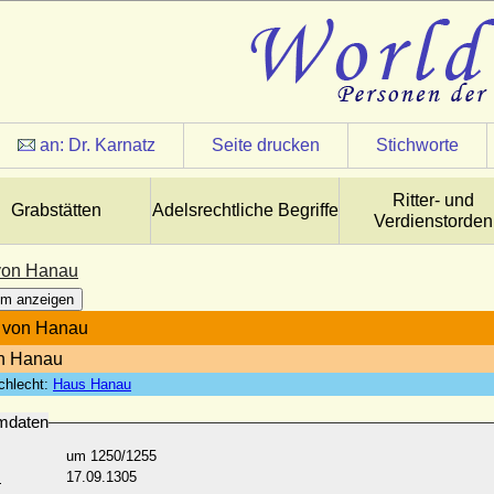
an:
Dr. Karnatz
Seite drucken
Stichworte
Ritter- und
Grabstätten
Adelsrechtliche Begriffe
Verdienstorden
 von Hanau
m anzeigen
I. von Hanau
on Hanau
chlecht:
Haus Hanau
mdaten
um 1250/1255
:
17.09.1305