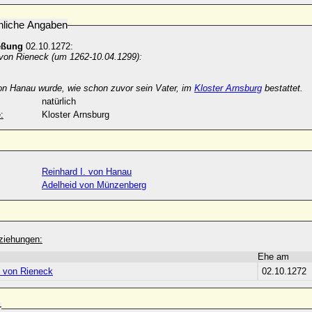
nliche Angaben
eßung
02.10.1272:
 von Rieneck (um 1262-10.04.1299):
von Hanau wurde, wie schon zuvor sein Vater, im
Kloster Arnsburg
bestattet.
natürlich
:
Kloster Arnsburg
Reinhard I. von Hanau
Adelheid von Münzenberg
ziehungen:
Ehe am
h von Rieneck
02.10.1272
r