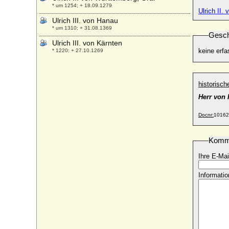
* um 1254; + 18.09.1279
Ulrich II.
Ulrich III. von Hanau
* um 1310; + 31.08.1369
Gesch
Ulrich III. von Kärnten
keine erfa
* 1220; + 27.10.1269
Ulrich III. von Kyburg
* unbekannt; + 1227
historisc
Ulrich III. von Mecklenburg-Güstrow,
Herzog
Herr von 
* 21.04.1528; + 14.03.1603
Docnr:
10162
Ulrich III. von Moltzan
* um 1520; + 05.04.1571
Komm
Ulrich III. von Pfirt
* 1281; + 11.03.1324
Ihre E-Mai
Ulrich III. von Württemberg, Graf
* nach 1286; + 11.07.1344
Informatio
Ulrich IV. von Hanau
* zwischen 1330 und 1340; + 16.09.1380
Ulrich IV. von Württemberg, Graf
* nach 1315; + 1366