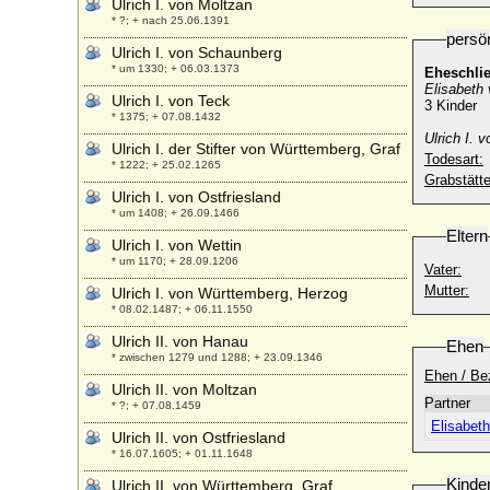
Ulrich I. von Moltzan
* ?; + nach 25.06.1391
persö
Ulrich I. von Schaunberg
* um 1330; + 06.03.1373
Eheschli
Elisabeth
Ulrich I. von Teck
3 Kinder
* 1375; + 07.08.1432
Ulrich I. 
Ulrich I. der Stifter von Württemberg, Graf
Todesart:
* 1222; + 25.02.1265
Grabstätte
Ulrich I. von Ostfriesland
* um 1408; + 26.09.1466
Eltern
Ulrich I. von Wettin
* um 1170; + 28.09.1206
Vater:
Mutter:
Ulrich I. von Württemberg, Herzog
* 08.02.1487; + 06.11.1550
Ulrich II. von Hanau
Ehen
* zwischen 1279 und 1288; + 23.09.1346
Ehen / Be
Ulrich II. von Moltzan
Partner
* ?; + 07.08.1459
Elisabet
Ulrich II. von Ostfriesland
* 16.07.1605; + 01.11.1648
Kinde
Ulrich II. von Württemberg, Graf