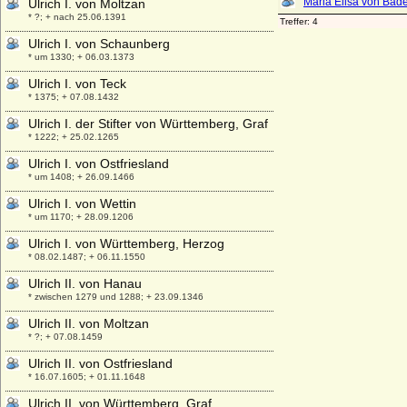
Ulrich I. von Moltzan
* ?; + nach 25.06.1391
Ulrich I. von Schaunberg
* um 1330; + 06.03.1373
Ulrich I. von Teck
* 1375; + 07.08.1432
Ulrich I. der Stifter von Württemberg, Graf
* 1222; + 25.02.1265
Ulrich I. von Ostfriesland
* um 1408; + 26.09.1466
Ulrich I. von Wettin
* um 1170; + 28.09.1206
Ulrich I. von Württemberg, Herzog
* 08.02.1487; + 06.11.1550
Ulrich II. von Hanau
* zwischen 1279 und 1288; + 23.09.1346
Ulrich II. von Moltzan
* ?; + 07.08.1459
Ulrich II. von Ostfriesland
* 16.07.1605; + 01.11.1648
Ulrich II. von Württemberg, Graf