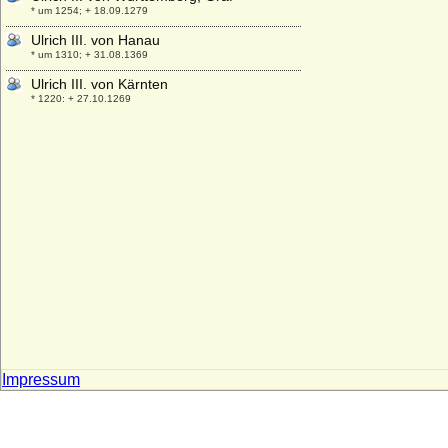
* um 1254; + 18.09.1279
Ulrich III. von Hanau
* um 1310; + 31.08.1369
Ulrich III. von Kärnten
* 1220; + 27.10.1269
Ulrich III. von Kyburg
* unbekannt; + 1227
Ulrich III. von Mecklenburg-Güstrow,
Herzog
* 21.04.1528; + 14.03.1603
Ulrich III. von Moltzan
* um 1520; + 05.04.1571
Ulrich III. von Pfirt
* 1281; + 11.03.1324
Ulrich III. von Württemberg, Graf
* nach 1286; + 11.07.1344
Ulrich IV. von Hanau
Impressum
* zwischen 1330 und 1340; + 16.09.1380
Ulrich IV. von Württemberg, Graf
* nach 1315; + 1366