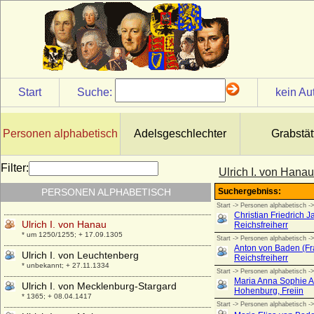
* 08.09.1896; + 26.12.1980
Ulfa von Dörnberg
* 17.04.1935;
Ulrich Adolph von Holstein
* 1598; + 29.12.1640
Ulrich Friedrich von Güldenlöw-Laurvig
Start
Suche:
kein Au
(Ulrik Frederik Gyldenløve)
* 20.07.1638; + 17.04.1704
Ulrich Friedrich von Stiern, Freiherr
Personen alphabetisch
Adelsgeschlechter
Grabstät
* 29.06.1740; + 18.09.1796
Ulrich Hans von Blücher
Filter:
Ulrich I. von Hanau
* 02.04.1624; + 16.03.1679
PERSONEN ALPHABETISCH
Ulrich Hans von Blücher auf Rosenow
* 1691; + 19.04.1758
Ulrich I. von Hanau
* um 1250/1255; + 17.09.1305
Ulrich I. von Leuchtenberg
* unbekannt; + 27.11.1334
Ulrich I. von Mecklenburg-Stargard
* 1365; + 08.04.1417