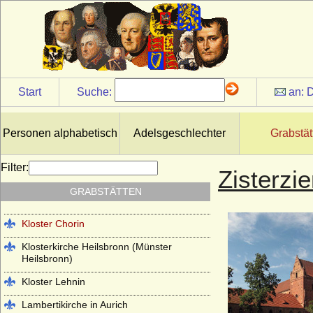
Karlsruhe
Helenen-Paulownen-Mausoleum im
Schlosspark Ludwigslust
Hof- und Stiftskirche St. Gumbert in
Ansbach (Gunbertuskirche Ansbach)
Start
Suche:
an:
D
Hohenzollerngruft im Berliner Dom
Johanneskirche Hanau (ehemals
Lutherische Kirche Hanau)
Personen alphabetisch
Adelsgeschlechter
Grabstät
Kapuzinergruft Wien
Filter:
Zisterzi
Kloster Altzella bei Nossen
GRABSTÄTTEN
Kloster Arnsburg (bei Lich in Hessen)
Kloster Chorin
Klosterkirche Heilsbronn (Münster
Heilsbronn)
Kloster Lehnin
Lambertikirche in Aurich