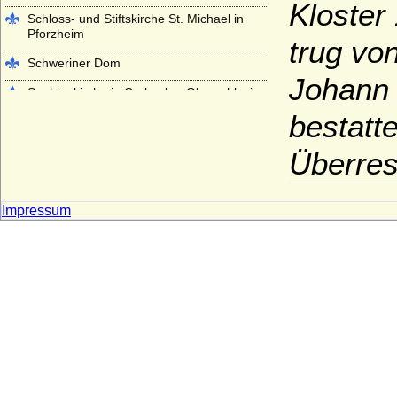
Kloster
Schloss- und Stiftskirche St. Michael in
Pforzheim
trug vo
Schweriner Dom
Johann 
Sophienkirche in Carlsruhe, Oberschlesien
bestatt
Stadtkirche Darmstadt
Stadtkirche St. Nikolaus in Babenhausen
Überres
Stadtpfarrkirche St. Johannes Evangelist
in Sigmaringen
Impressum
Stadtpfarrkirche St. Johannis in Ansbach
Stiftskirche Beutelsbach
Stiftskirche St. Georg in Tübingen
Stiftskirche St. Jakob in Hechingen
Stiftskirche St. Peter auf dem Petersberg
bei Halle
Stiftskirche Stuttgart