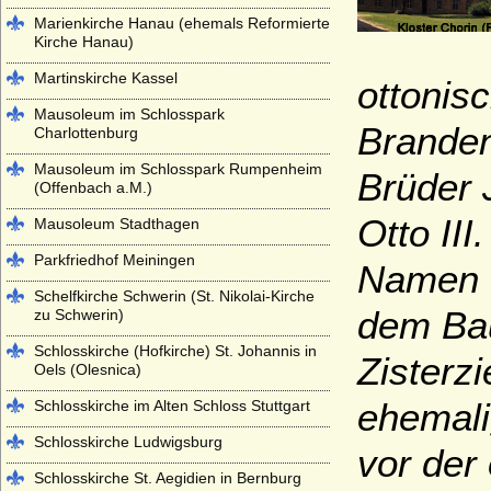
Marienkirche Hanau (ehemals Reformierte
Kirche Hanau)
Martinskirche Kassel
ottonis
Mausoleum im Schlosspark
Branden
Charlottenburg
Mausoleum im Schlosspark Rumpenheim
Brüder 
(Offenbach a.M.)
Otto II
Mausoleum Stadthagen
Parkfriedhof Meiningen
Namen M
Schelfkirche Schwerin (St. Nikolai-Kirche
dem Bau
zu Schwerin)
Schlosskirche (Hofkirche) St. Johannis in
Zisterz
Oels (Olesnica)
ehemali
Schlosskirche im Alten Schloss Stuttgart
Schlosskirche Ludwigsburg
vor der
Schlosskirche St. Aegidien in Bernburg