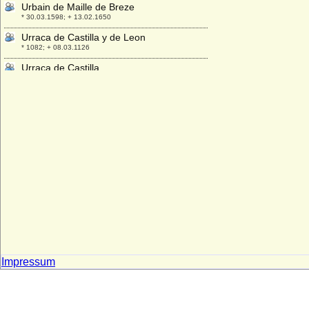
Urbain de Maille de Breze
* 30.03.1598; + 13.02.1650
Urraca de Castilla y de Leon
* 1082; + 08.03.1126
Urraca de Castilla
* 1186; + 03.11.1220
Urraca de Portugal
* 1151; + 1188
Urraca Lopez de Haro
+ nach 1226
Ursula Anna von Hünecke
* keine Daten; + nach 1736
Ursula Anna zu Dohna-Schlodien
* 31.12.1700; + 17.03.1761
Ursula Catharina von Altenbockum
* 25.11.1680; + 05.05.1743
Ursula Catharina von Dohna
Impressum
* 23.04.1622; + 23.04.1622
Ursula Dorothea von Möllendorff
* 08.12.1678; + 28.07.1747