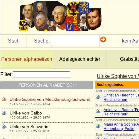
Ulrike Eleonore von Hessen-Philippsthal-
Barchfeld
* 27.04.1732; + 02.02.1795
Ulrike Eleonore von Krassow
* 02.05.1693; + 30.06.1754
Ulrike Eleonore Reventlow (Ulrike
Start
Suche:
kein Au
Eleonore von Reventlow)
* 01.11.1690; + 12.09.1754
Ulrike Eleonore von Schweden
Personen alphabetisch
Adelsgeschlechter
Grabstät
* 02.02.1688; + 24.11.1741
Ulrike Louise zu Solms-Braunfels
Filter:
Ulrike Sophie von
* 01.05.1731; + 12.09.1792
PERSONEN ALPHABETISCH
Ulrike Marianne Fehlhaber
* 27.08.1799; + 01.03.1859
Ulrike Sophie von Mecklenburg-Schwerin
* 01.07.1723; + 17.09.1813
Ulrike von Calbo
* 05.06.1820; + 26.06.1874
Ulrike von Schwerin
* 10.02.1772; + 25.09.1811