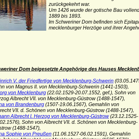
zurückgekehrt war.
Um 1426 wurde der gotische Bau vollende
1889 bis 1893.
Im Schweriner Dom befinden sich Epitap
mecklenburger Herzöge und ihrer Angeh
weriner Dom beigesetzte Angehörige des Hauses Mecklen
nrich V. der Friedfertige von Mecklenburg-Schwerin
(03.05.147
on Magnus II. von Mecklenburg-Schwerin (1441-1503),
org von Mecklenburg
(22.02.1529-20.07.1552, gef.), Sohn von
 Albrecht VII. von Mecklenburg-Güstrow (1488-1547),
na von Brandenburg
(1507-19.06.1567), Gemahlin von
ht VII. d. Schönen von Mecklenburg-Güstrow (1488-1547),
hann Albrecht I. Herzog von Mecklenburg-Güstrow
(23.12.1525-
1576), Sohn von Albrecht VII. d. Schönen von Mecklenburg-
ow (1488-1547),
na Sophie von Preußen
(11.06.1527-06.02.1591), Gemahlin