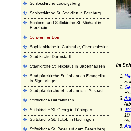
Schlosskirche Ludwigsburg
Schlosskirche St. Aegidien in Bernburg
Schloss- und Stiftskirche St. Michael in
Pforzheim
Schweriner Dom
Sophienkirche in Carlsruhe, Oberschlesien
Stadtkirche Darmstadt
Im Sch
Stadtkirche St. Nikolaus in Babenhausen
Stadtpfarrkirche St. Johannes Evangelist
1.
Hei
in Sigmaringen
Sohn v
2.
Ge
Stadtpfarrkirche St. Johannis in Ansbach
Herzog
3.
An
Stiftskirche Beutelsbach
Albrec
4.
Jo
Stiftskirche St. Georg in Tübingen
10.02.
Stiftskirche St. Jakob in Hechingen
Güstr
5.
An
Stiftskirche St. Peter auf dem Petersberg