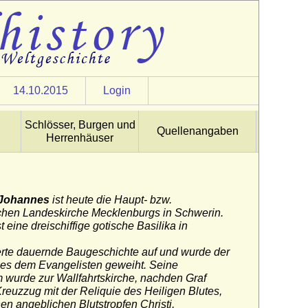
14.10.2015
Login
Schlösser, Burgen und
Quellenangaben
Herrenhäuser
 Johannes
ist heute die Haupt- bzw.
schen Landeskirche Mecklenburgs in Schwerin.
t eine
dreischiffige
gotische
Basilika
in
rte dauernde Baugeschichte auf
und wurde der
es dem Evangelisten geweiht. Seine
 wurde zur Wallfahrtskirche, nachden Graf
reuzzug mit der
Reliquie
des
Heiligen Blutes
,
n angeblichen Blutstropfen Christi,