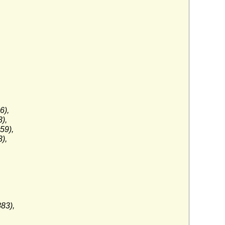
6),
),
59),
),
83),