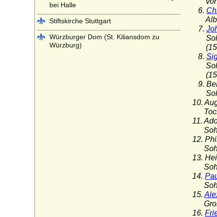
von Jo
bei Halle
6.
Ch
Albrec
Stiftskirche Stuttgart
7.
Jo
Würzburger Dom (St. Kiliansdom zu
Sohn v
Würzburg)
(1525
8.
Si
Sohn v
(1525
9. Ber
Sohn
10. Au
Tocht
11. Ad
Sohn
12. Ph
Sohn
13. He
Sohn
14.
Pau
Sohn v
15.
Ale
Großhe
16.
Fri