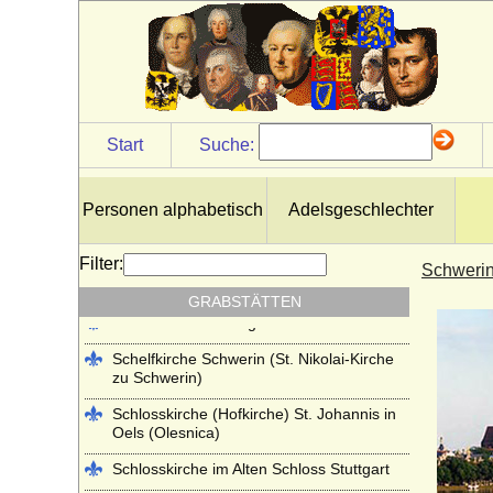
Kloster Lehnin
Lambertikirche in Aurich
Marienkirche Hanau (ehemals Reformierte
Kirche Hanau)
Martinskirche Kassel
Start
Suche:
Mausoleum im Schlosspark
Charlottenburg
Personen alphabetisch
Adelsgeschlechter
Mausoleum im Schlosspark Rumpenheim
(Offenbach a.M.)
Filter:
Schwerin
Mausoleum Stadthagen
GRABSTÄTTEN
Parkfriedhof Meiningen
Schelfkirche Schwerin (St. Nikolai-Kirche
zu Schwerin)
Schlosskirche (Hofkirche) St. Johannis in
Oels (Olesnica)
Schlosskirche im Alten Schloss Stuttgart