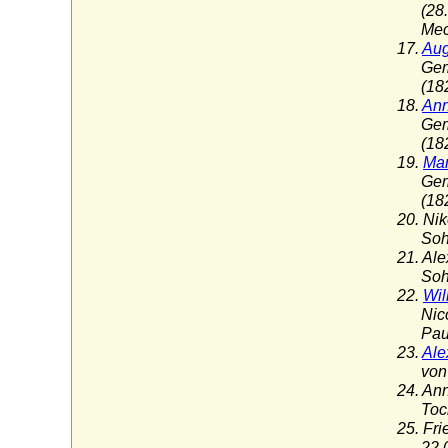
(28.02
Meckl
17.
Aug
Gemahl
(1823
18.
Ann
Gemahl
(1823
19.
Mar
Gemahl
(1823
20. Ni
Sohn v
21. Al
Sohn v
22.
Wil
Nicola
Paul F
23.
Ale
von Wi
24. An
Tochte
25. Fr
22.09.