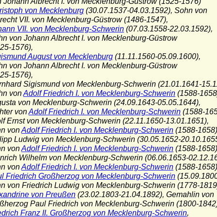
hann Albrecht I. von Mecklenburg-Güstrow (1525-1576)
ristoph von Mecklenburg
(30.07.1537-04.03.1592), Sohn von
ht VII. von Mecklenburg-Güstrow (1486-1547),
hann VII. von Mecklenburg-Schwerin
(07.03.1558-22.03.1592),
on Johann Albrecht I. von Mecklenburg-Güstrow
-1576),
gismund August von Mecklenburg
(11.11.1560-05.09.1600),
on Johann Albrecht I. von Mecklenburg-Güstrow
-1576),
nhard Sigismund von Mecklenburg-Schwerin (21.01.1641-15.1
 von
Adolf Friedrich I. von Mecklenburg-Schwerin
(1588-1658
gusta von Mecklenburg-Schwerin (24.09.1643-05.05.1644),
er von
Adolf Friedrich I. von Mecklenburg-Schwerin
(1588-165
olf Ernst von Mecklenburg-Schwerin (22.11.1650-13.01.1651),
 von
Adolf Friedrich I. von Mecklenburg-Schwerin
(1588-1658)
ilipp Ludwig von Mecklenburg-Schwerin (30.05.1652-20.10.1655
 von
Adolf Friedrich I. von Mecklenburg-Schwerin
(1588-1658)
inrich Wilhelm von Mecklenburg-Schwerin (06.06.1653-02.12.16
 von
Adolf Friedrich I. von Mecklenburg-Schwerin
(1588-1658)
l Friedrich Großherzog von Mecklenburg-Schwerin
(15.09.1800
on Friedrich Ludwig von Mecklenburg-Schwerin (1778-1819
xandrine von Preußen
(23.02.1803-21.04.1892), Gemahlin von
rzog Paul Friedrich von Mecklenburg-Schwerin (1800-1842)
edrich Franz II. Großherzog von Mecklenburg-Schwerin
,