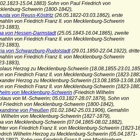
.1823-15.04.1883) Sohn von Paul Friedrich von
enburg-Schwerin (1800-1842),
usta von Reuss-Köstritz
(26.05.1822-03.03.1862), erste
in von Friedrich Franz II. von Mecklenburg-Schwerin
-1883),
a von Hessen-Darmstadt
(25.05.1843-16.04.1865), zweite
in von Friedrich Franz II. von Mecklenburg-Schwerin
-1883),
ia von Schwarzburg-Rudolstadt
(29.01.1850-22.04.1922), dritte
in von Friedrich Franz II. von Mecklenburg-Schwerin
-1883),
kolaus Herzog zu Mecklenburg-Schwerin (18.08.1855-23.01.185
on Friedrich Franz II. von Mecklenburg-Schwerin (1823-1883
exander Herzog zu Mecklenburg-Schwerin (13.08.1859-13.08.18
on Friedrich Franz II. von Mecklenburg-Schwerin (1823-1883
helm von Mecklenburg-Schwerin
(Friedrich Wilhelm
us von M.-Schwerin; 05.03.1827-28.07.1879), Sohn von
riedrich von Mecklenburg-Schwerin (1800-1842),
xandrine von Preußen
(01.02.1842-25.03.1906), Gemahlin
lhelm von Mecklenburg-Schwerin (1827-1879),
na von Mecklenburg-Schwerin (07.04.1865-08.02.1882),
r von Friedrich Franz II. von Mecklenburg-Schwerin (1823-18
iedrich Wilhelm Herzog zu Mecklenburg-Schwerin (05.04.1871-
1897), Sohn von Friedrich Franz II. von Mecklenburg-