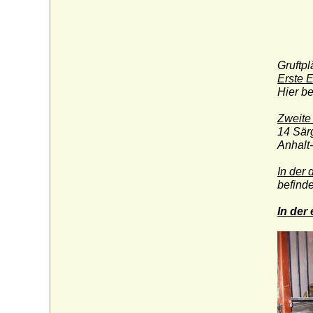
Gruftp
Erste 
Hier be
Zweite
14 Särg
Anhalt
In der 
befind
In der