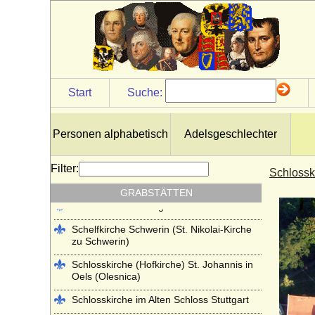
Kloster Lehnin
Lambertikirche in Aurich
Marienkirche Hanau (ehemals Reformierte
Kirche Hanau)
Martinskirche Kassel
Start
Suche:
Mausoleum im Schlosspark
Charlottenburg
Personen alphabetisch
Adelsgeschlechter
Mausoleum im Schlosspark Rumpenheim
(Offenbach a.M.)
Filter:
Schlossk
Mausoleum Stadthagen
GRABSTÄTTEN
Parkfriedhof Meiningen
Schelfkirche Schwerin (St. Nikolai-Kirche
zu Schwerin)
Schlosskirche (Hofkirche) St. Johannis in
Oels (Olesnica)
Schlosskirche im Alten Schloss Stuttgart