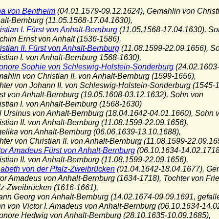
a von Bentheim
(04.01.1579-09.12.1624), Gemahlin von Christi
-Bernburg (11.05.1568-17.04.1630),
istian I. Fürst von Anhalt-Bernburg
(11.05.1568-17.04.1630), So
m Ernst von Anhalt (1536-1586),
istian II. Fürst von Anhalt-Bernburg
(11.08.1599-22.09.1656), S
ian I. von Anhalt-Bernburg 1568-1630),
onore Sophie von Schleswig-Holstein-Sonderburg
(24.02.1603-
in von Christian II. von Anhalt-Bernburg (1599-1656),
r von Johann II. von Schleswig-Holstein-Sonderburg (1545-1
st von Anhalt-Bernburg (19.05.1608-03.12.1632), Sohn von
ian I. von Anhalt-Bernburg (1568-1630)
l Ursinus von Anhalt-Bernburg (18.04.1642-04.01.1660), Sohn 
ian II. von Anhalt-Bernburg (11.08.1599-22.09.1656),
elika von Anhalt-Bernburg (06.06.1639-13.10.1688),
r von Christian II. von Anhalt-Bernburg (11.08.1599-22.09.16
tor Amadeus Fürst von Anhalt-Bernburg
(06.10.1634-14.02.1718
ian II. von Anhalt-Bernburg (11.08.1599-22.09.1656),
sabeth von der Pfalz-Zweibrücken
(01.04.1642-18.04.1677), Ge
 Amadeus von Anhalt-Bernburg (1634-1718), Tochter von Frie
Zweibrücken (1616-1661),
ann Georg von Anhalt-Bernburg (14.02.1674-09.09.1691, gefalle
on Victor I. Amadeus von Anhalt-Bernburg (06.10.1634-14.0
eonore Hedwig von Anhalt-Bernburg (28.10.1635-10.09.1685),