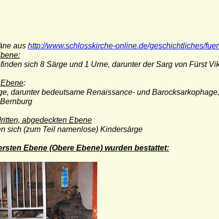
läne aus
http://www.schlosskirche-online.de/geschichtliches/fuer
Ebene:
finden sich 8 Särge und 1 Urne, darunter der Sarg von Fürst Vi
 Ebene
:
e, darunter bedeutsame Renaissance- und Barocksarkophage, u.a
-Bernburg
dritten, abgedeckten Ebene
en sich (zum Teil namenlose) Kindersärge
 ersten Ebene (Obere Ebene) wurden bestattet: