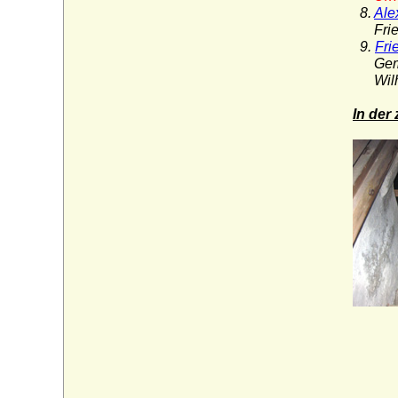
8.
Ale
Friedr
9.
Fri
Gemahl
Wilhel
In der