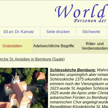
an:
Dr. Karnatz
Seite drucken
Stichworte
Ritter- und
Grabstätten
Adelsrechtliche Begriffe
Verdienstorden
irche St. Aegidien in Bernburg (Saale)
Schlosskirche Bernburg:
Wahrsc
barocker, ursprünglich aber roma
Schlosskirche 1375 urkundlich er
erinnern noch der Vierungsturm un
1623 wurde St. Aegidien Schlossk
1625 wurde die Apsis unter Christi
askanischen Fürsten zu Bernburg 
romanischen Chor angelegt wurde.
Benediktiner-Klosterkirche St. Mar