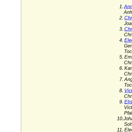
1.
Ann
Anhalt
2.
Chr
Joachi
3.
Chr
Christ
4.
Ele
Gemahl
Tochte
5. Ern
Christ
6. Kar
Christ
7. Ang
Tochte
8
.
Vic
Christ
9.
Eli
Victor
Pfalz-
10.Joh
Sohn v
11. El