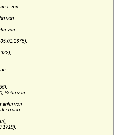
an I. von
hn von
ohn von
05.01.1675),
622),
von
56),
), Sohn von
mahlin von
drich von
n),
2.1718),