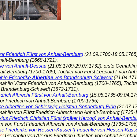
tor Friedrich Fürst von Anhalt-Bernburg
(21.09.1700-18.05.1765)
t-Bernburg (1668-1721),
se von Anhalt-Dessau
(21.08.1709-29.07.1732), erste Gemahlin 
-Bernburg (1700-1765), Tochter von Fürst Leopold I. von Anh
hie Friederike
Albertine
von Brandenburg-Schwedt
(21.04.171
in Victor Friedrich von Anhalt-Bernburg (1700-1765), Tochter
randenburg-Schwedt (1672-1731),
edrich Albrecht Fürst von Anhalt-Bernburg
(15.08.1735-09.04.179
 Friedrich von Anhalt-Bernburg (1700-1765),
se Albertine von Schleswig-Holstein-Sonderburg-Plön
(21.07.17
in von Fürst Friedrich Albrecht von Anhalt-Bernburg (1735-1
xius Friedrich Christian Fürst (später Herzog) von Anhalt-Bernb
on Fürst Friedrich Albrecht von Anhalt-Bernburg (1735-1796)
ie Friederike von Hessen-Kassel (Friederike von Hessen-Kasse
e;
Gemahlin von Alexius Friedrich Christian von Anhalt-Bernbu