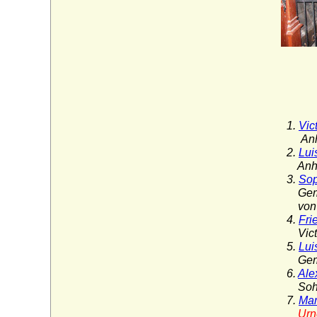
1.
Vic
Anhal
2.
Lui
Anhalt
3.
Sop
Gemahl
von B
4.
Fri
Victor
5.
Lui
Gemahl
6.
Ale
Sohn v
7.
Mar
Urn