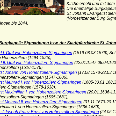
Kirche erhöht und mit dem 
Die ehemalige Burgkapelle
St. Johann Evangelist die
(Vorbesitzer der Burg Sig
ingen bis 1844.
 Burgkapelle Sigmaringen bzw. der Stadtpfarrkirche St. Joha
rl I. Graf von Hohenzollern-Sigmaringen
(1516-08.03.1576), Sohn 
ohenzollern (1494-1525),
l II. Graf von Hohenzollern-Sigmaringen
(22.01.1547-08.04.1606
zollern (1516-1576),
rst Johann von Hohenzollern-Sigmaringen
(17.08.1578-22.03.16
zollern-Sigmaringen (1547-1606),
rst Meinrad I. von Hohenzollern-Sigmaringen
(1605-30.01.1681
n-Sigmaringen (1578-1638),
rst Maximilian I. von Hohenzollern-Sigmaringen
(20.01.1636-13.
zollern-Sigmaringen (1605-1681),
rst Meinrad II. von Hohenzollern-Sigmaringen
(01.11.1673-20.10
lian I. von Hohenzollern-Sigmaringen (1636-1689),
rst Joseph Franz Ernst von Hohenzollern-Sigmaringen
(24.05.1