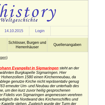
14.10.2015
Login
Schlösser, Burgen und
Quellenangaben
Herrenhäuser
ngen)
 Johann Evangelist in Sigmaringen
steht an der
erwähnten Burgkapelle Sigmaringen. Hier
er Hohenzollern 1580 einen Kirchenneubau, da
rablege genutze Kirche nicht repräsentativ genug
763 erneuter Um- und Neubau der unterhalb des
e, um den kurz zuvor heilig gesprochenen
er Fidelis von Sigmaringen angemessen verehren
lediglich die Nordwand des Kirchenschiffes und
n Kapelle stehen. Zugleich wurde der Turm der