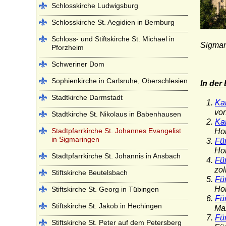
Schlosskirche Ludwigsburg
Schlosskirche St. Aegidien in Bernburg
Schloss- und Stiftskirche St. Michael in
Sigmar
Pforzheim
Schweriner Dom
Sophienkirche in Carlsruhe, Oberschlesien
In der
Stadtkirche Darmstadt
1.
Ka
von H
Stadtkirche St. Nikolaus in Babenhausen
2.
Kar
Stadtpfarrkirche St. Johannes Evangelist
Hohen
in Sigmaringen
3.
Fü
Hohen
Stadtpfarrkirche St. Johannis in Ansbach
4.
Fü
zoller
Stiftskirche Beutelsbach
5.
Fü
Hohen
Stiftskirche St. Georg in Tübingen
6.
Fü
Stiftskirche St. Jakob in Hechingen
Maximi
7.
Fü
Stiftskirche St. Peter auf dem Petersberg