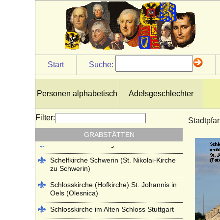
Kloster Lehnin
Lambertikirche in Aurich
Marienkirche Hanau (ehemals Reformierte
Kirche Hanau)
Martinskirche Kassel
Start
Suche:
Mausoleum im Schlosspark
Charlottenburg
Personen alphabetisch
Adelsgeschlechter
Mausoleum im Schlosspark Rumpenheim
(Offenbach a.M.)
Filter:
Stadtpfa
Mausoleum Stadthagen
GRABSTÄTTEN
Parkfriedhof Meiningen
Schelfkirche Schwerin (St. Nikolai-Kirche
zu Schwerin)
Schlosskirche (Hofkirche) St. Johannis in
Oels (Olesnica)
Schlosskirche im Alten Schloss Stuttgart