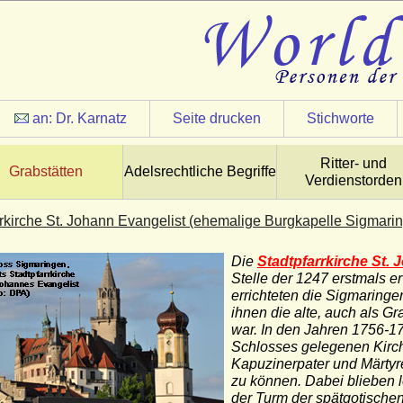
an:
Dr. Karnatz
Seite drucken
Stichworte
Ritter- und
Grabstätten
Adelsrechtliche Begriffe
Verdienstorden
rrkirche St. Johann Evangelist (ehemalige Burgkapelle Sigmari
Die
Stadtpfarrkirche St.
Stelle der 1247 erstmals 
errichteten die Sigmaring
ihnen die alte, auch als G
war. In den Jahren 1756-1
Schlosses gelegenen Kirch
Kapuzinerpater und Märtyr
zu können. Dabei blieben 
der Turm der spätgotische