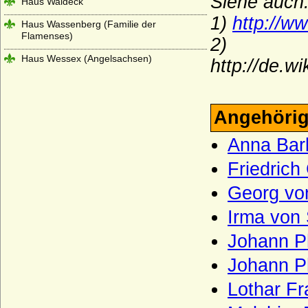
Siehe auch
Haus Waldeck
1)
http://w
Haus Wassenberg (Familie der
Flamenses)
2)
Haus Wessex (Angelsachsen)
http://de.
Haus Wevelinghoven
Haus Wied
Angehörig
Haus Windsor (ehemals Sachsen-Coburg
und Gotha)
Anna Bar
Haus Württemberg
Friedrich
Haus York
Georg vo
Haxthausen (Freiherren und Grafen von
Irma von
Haxthausen)
Johann Ph
Hedemann (Herren von Hedemann)
Johann Ph
Henckel von Donnersmarck, Freiherren,
Grafen und Fürsten
Lothar Fr
Herberstein (Reichsfreiherren, Grafen,