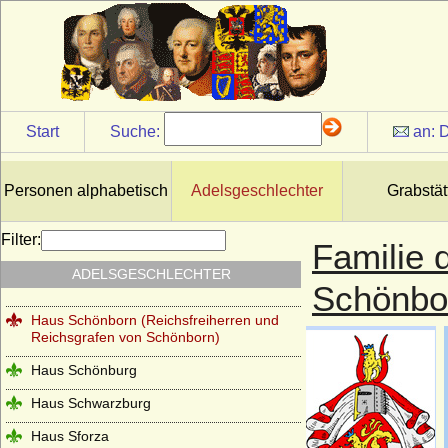
Haus Runkel
Haus Sachsen-Coburg und Gotha
(Wettiner)
Haus Salm
Start
Suche:
an:
D
Haus Savoyen
Haus Sayn-Wittgenstein
Personen alphabetisch
Adelsgeschlechter
Grabstät
Haus Scarponnois (Maison de Scarpone)
Haus Schauenburg
Filter:
Familie 
Haus Schoenaich (Schoenaich-Carolath
ADELSGESCHLECHTER
und Carolath-Beuthen)
Schönbo
Haus Schönborn (Reichsfreiherren und
Reichsgrafen von Schönborn)
Haus Schönburg
Haus Schwarzburg
Haus Sforza