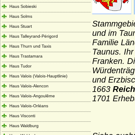
Haus Sobieski
Haus Solms
Stammgebiet
Haus Stuart
und im Tau
Haus Talleyrand-Périgord
Familie Län
Haus Thurn und Taxis
Taunus. Ih
Haus Trastamara
Franken. Di
Haus Tudor
Würdenträg
Haus Valois (Valois-Hauptlinie)
und Erzbis
Haus Valois-Alencon
1663
Reich
Haus Valois-Angoulême
1701 Erheb
Haus Valois-Orléans
Haus Visconti
Haus Waldburg