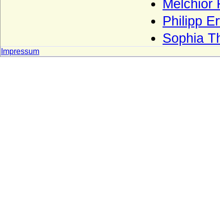
Melchior 
Reichsgrafen von Herberstein)
Herren, Freiherren und Grafen von
Philipp E
Schwerin
Sophia T
Herren, Grafen und Fürsten von Moers
Impressum
Herren und Grafen von Eberstein
Herren und Grafen von Querfurt
Herren und Grafen von Zimmern
Herren und Grafen von Zutphen
Herren von Gemen
Herren von Götterswick
Herren von Neuffen (Herren von Niefen)
Hertzberg (Herren und Grafen von
Hertzberg)
Herzöge und Fürsten von Hohenberg
Herzöge von Lothringen aus der Familie