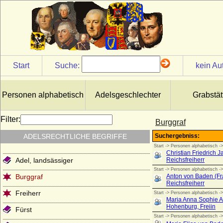
Start
Suche:
kein Au
Personen alphabetisch
Adelsgeschlechter
Grabstät
Filter:
Burggraf
ADELSRECHTLICHE BEGRIFFE
Adel, landsässiger
Burggraf
Freiherr
Fürst