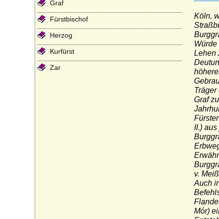
Graf
Köln, w
Fürstbischof
Straßbu
Burggr
Herzog
Würde 
Kurfürst
Lehen z
Deutun
Zar
höheren
Gebrauc
Träger
Graf zu
Jahrhun
Fürste
II.) au
Burggr
Erbwege
Erwähn
Burggr
v. Mei
Auch i
Befehls
Flander
Mór) e