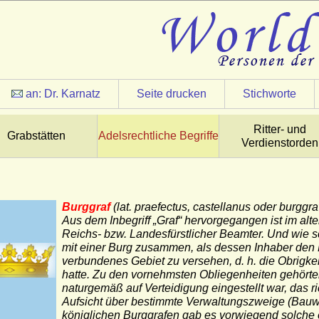
an:
Dr. Karnatz
Seite drucken
Stichworte
Ritter- und
Grabstätten
Adelsrechtliche Begriffe
Verdienstorden
Burggraf
(
lat. praefectus, castellanus oder burggra
Aus dem Inbegriff „Graf“ hervorgegangen ist im alt
Reichs- bzw. Landesfürstlicher Beamter. Und wie 
mit einer Burg zusammen, als dessen Inhaber den 
verbundenes Gebiet zu versehen, d. h. die Obrigk
hatte. Zu den vornehmsten Obliegenheiten gehört
naturgemäß auf Verteidigung eingestellt war, das ri
Aufsicht über bestimmte Verwaltungszweige (Bauwe
königlichen Burggrafen gab es vorwiegend solche e