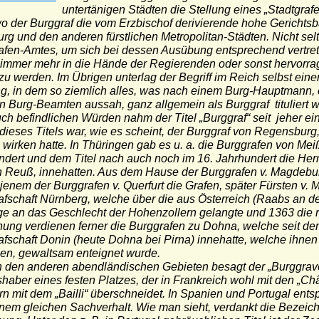
untertänigen Städten die Stellung eines „Stadtgrafe
o der Burggraf die vom Erzbischof derivierende hohe Gerichtsba
rg und den anderen fürstlichen Metropolitan-Städten. Nicht se
afen-Amtes, um sich bei dessen Ausübung entsprechend vertrete
immer mehr in die Hände der Regierenden oder sonst hervorrage
u werden. Im Übrigen unterlag der Begriff im Reich selbst ein
g, in dem so ziemlich alles, was nach einem Burg-Hauptmann, 
 Burg-Beamten aussah, ganz allgemein als Burggraf tituliert w
h befindlichen Würden nahm der Titel „Burggraf“ seit jeher ein
 dieses Titels war, wie es scheint, der Burggraf von Regensbur
 wirken hatte. In Thüringen gab es u. a. die Burggrafen von Meiß
dert und dem Titel nach auch noch im 16. Jahrhundert die Herrn
n Reuß, innehatten. Aus dem Hause der Burggrafen v. Magdeburg
s jenem der Burggrafen v. Querfurt die Grafen, später Fürsten v.
afschaft Nürnberg, welche über die aus Österreich (Raabs an
 an das Geschlecht der Hohenzollern gelangte und 1363 die rei
ung verdienen ferner die Burggrafen zu Dohna, welche seit dem
afschaft Donin (heute Dohna bei Pirna) innehatte, welche ihn
ßen, gewaltsam enteignet wurde.
n den anderen abendländischen Gebieten besagt der „Burggrave“
haber eines festen Platzes, der in Frankreich wohl mit den „Ch
n mit dem „Bailli“ überschneidet. In Spanien und Portugal entsp
inem gleichen Sachverhalt. Wie man sieht, verdankt die Bezeich