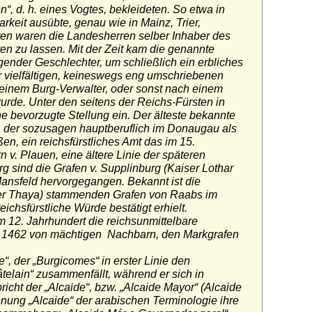
n“, d. h. eines Vogtes, bekleideten. So etwa in
rkeit ausübte, genau wie in Mainz, Trier,
lten waren die Landesherren selber Inhaber des
n zu lassen. Mit der Zeit kam die genannte
nder Geschlechter, um schließlich ein erbliches
er vielfältigen, keineswegs eng umschriebenen
einem Burg-Verwalter, oder sonst nach einem
urde. Unter den seitens der Reichs-Fürsten in
e bevorzugte Stellung ein. Der älteste bekannte
g, der sozusagen hauptberuflich im Donaugau als
en, ein reichsfürstliches Amt das im 15.
 v. Plauen, eine ältere Linie der späteren
 sind die Grafen v. Supplinburg (Kaiser Lothar
 Mansfeld hervorgegangen. Bekannt ist die
 der Thaya) stammenden Grafen von Raabs im
chsfürstliche Würde bestätigt erhielt.
 12. Jahrhundert die reichsunmittelbare
en 1462 von mächtigen Nachbarn, den Markgrafen
, der „Burgicomes“ in erster Linie den
âtelain“ zusammenfällt, während er sich in
richt der „Alcaide“, bzw. „Alcaide Mayor“ (Alcaide
nung „Alcaide“ der arabischen Terminologie ihre