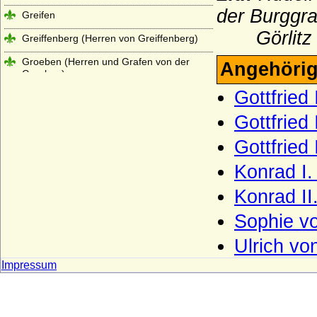
der Burggra
Greifen
Görlitz V
Greiffenberg (Herren von Greiffenberg)
Groeben (Herren und Grafen von der
Angehörig
Groeben)
Gottfried
Grolman (Herren von Grolman)
Gottfried 
Grüter (v. Grüter, v. Diepenbroick-Grüter
u. v. Grüter-Morrien), Herren und
Gottfried
Freiherren
Konrad I
Grumbkow
Güntersberg (Herren von Güntersberg)
Konrad I
Gundlach (Herren von Gundlach)
Sophie v
Hacke (Herren und Grafen von Hacke)
Ulrich vo
Haeseler (Häseler), Herren und Grafen
Impressum
von
Hagen (Herren, Freiherren und Grafen
vom Hagen)