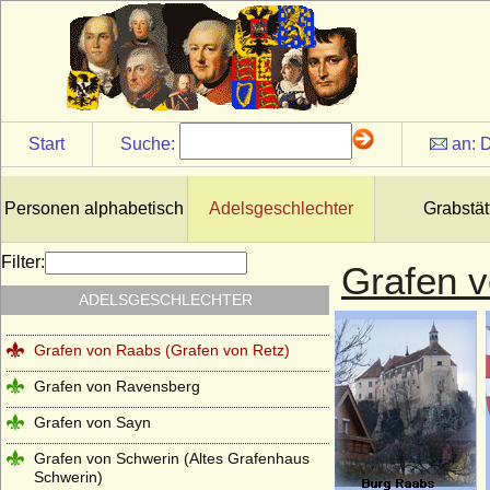
Grafen von Clam und Gallas
Grafen von der Mark (Haus Mark)
Grafen von Helfenstein
Grafen von Henneberg
Start
Suche:
an:
D
Grafen von Hohenberg
Grafen von Hoya
Personen alphabetisch
Adelsgeschlechter
Grabstät
Grafen von Luxemburg aus der Familie
der Wigeriche (Ardenner Grafen)
Filter:
Grafen 
Grafen von Meran
ADELSGESCHLECHTER
Grafen von Northeim (Haus Northeim)
Grafen von Raabs (Grafen von Retz)
Grafen von Ravensberg
Grafen von Sayn
Grafen von Schwerin (Altes Grafenhaus
Schwerin)