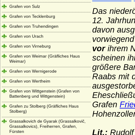
Grafen von Sulz
Das niederö
Grafen von Tecklenburg
12. Jahrhun
Grafen von Truhendingen
davon ausge
Grafen von Urach
vorwiegend
Grafen von Virneburg
vor
ihrem 
scheinen ih
Grafen von Weimar (Gräfliches Haus
Weimar)
größere Ba
Grafen von Wernigerode
Raabs mit
Grafen von Wertheim
ausgestorb
Grafen von Wittgenstein (Grafen von
Eheschließ
Battenberg und Wittgenstein)
Grafen
Frie
Grafen zu Stolberg (Gräfliches Haus
Stolberg)
Hohenzolle
Grassalkovich de Gyarak (Grassalkovič,
Grassalkovics), Freiherren, Grafen,
Lit.:
Rudolf 
Fürsten