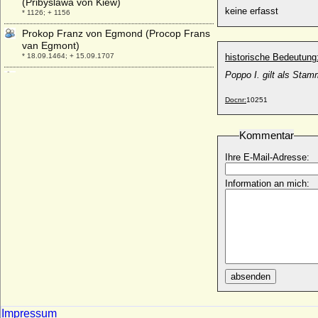
(Pribyslawa von Kiew)
keine erfasst
* 1126; + 1156
Prokop Franz von Egmond (Procop Frans
van Egmont)
* 18.09.1464; + 15.09.1707
historische Bedeutung
Poppo I. gilt als Sta
Prosper Ferdinand zu Fürstenberg-
Stühlingen, Landgraf
* 12.09.1662; + 21.11.1704
Docnr:
10251
Prosper Ludwig von Arenberg
* 28.04.1785; + 27.02.1861
Kommentar
Prudence Penelope Leslie
Ihre E-Mail-Adresse:
* 08.11.1830; + 22.06.1896
Przemko von Schlesien-Troppau (Premko
Information an mich:
von Troppau)
* um 1365; + 28.09.1433
Przemyslaw I. von Polen (Przemysl I.
Gniezninski , Przemysl I. von Großpolen)
* 05.06.1220 (04.06.1221); + 04.06.1257
Przemislaw I. von Teschen (Przemislaus I.
absenden
von Teschen)
* 1332/1336; + 23.05.1410 (1409)
Przemyslaw II. von Polen (Przemysl II,
Impressum