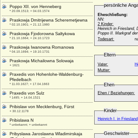
persönliche Ang
Poppo XII. von Henneberg
* 20.09.1513; + 04.03.1574
Eheschließung:
NN:
Praskowja Dmitrijewna Scheremetjewna
2 Kinder:
* 02.10.1901; + 21.12.1980
Heinrich in Friesland,
Poppo II. Markgraf de
Praskowja Fjodorowna Saltykowa
* 21.10.1664; + 24.10.1723
Todesart:
na
Praskowja Iwanowna Romanowa
* 04.10.1694; + 19.10.1731
Eltern
Praskowja Michailowna Solowaja
Vater:
H
+ 1621
Mutter:
Praxedis von Hohenlohe-Waldenburg-
Pfedelbach
Ehen
* 11.03.1627; + 17.04.1663
Praxedis von Sulz
Ehen / Beziehungen:
* 1495; + 14.04.1521
Pribislaw von Mecklenburg, Fürst
Kinder
+ 30.12.1178
Heinrich I. in Friesla
Pribislawa N
* unbekannt; + unbekannt
Geschwister
Pribyslawa Jaroslawna Wladimirskaja