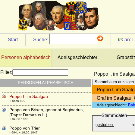
Polyxena von Limburg-Styrum
* 28.10.1738; + 26.02.1798
Polyxena von Pernstein
* 1566; + 24.05.1642
Polyxene Christina von Hessen-Rheinfels-
Rotenburg
Start
Suche:
an:
D
* 21.09.1706; + 13.01.1735
Polyxene Maria Khuen von Lichtenberg
und Belasi
Personen alphabetisch
Adelsgeschlechter
Grabstät
+ 12.11.1712
Ponce de Traves (Poncette de Traves)
Filter:
Poppo I. im Saalg
+ 1156
Stammbaum anzeigen
PERSONEN ALPHABETISCH
Poppa von Bayeux
* 872; + unbekannt
Poppo I. im Saal
Poppo I. im Saalgau
Graf im Saalgau, 
+ nach 839
Adelsgeschlecht:
Bab
Poppo von Brixen, genannt Baginarius,
(Papst Damasus II.)
Stammdaten
+ 09.08.1048
gestorben:
n
Poppo von Trier
* 994; + 16.05.1047