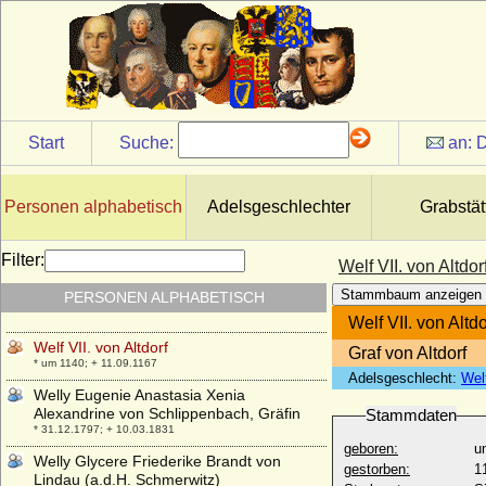
* 11.03.1923; + 12.07.1997
Welf I. Graf im Argengau
+ um 876
Welf II. in Schwaben (Welf II. von Altdorf)
* 960/970; + 10.03.1030
Welf III. von Kärnten
Start
Suche:
an:
D
* 1016; + 13.11.1055
Welf IV. (Welf I. Herzog von Bayern)
* 1030; + 09.11.1101
Personen alphabetisch
Adelsgeschlechter
Grabstät
Welf V. (Welf II. von Bayern)
* 1073; + 24.09.1120
Filter:
Welf VII. von Altdor
Welf VI. Herzog von Spoleto (Der milde
Stammbaum anzeigen
PERSONEN ALPHABETISCH
Welf)
* 1115; + 15.12.1191
Welf VII. von Altdo
Welf VII. von Altdorf
Graf von Altdorf
* um 1140; + 11.09.1167
Adelsgeschlecht:
Wel
Welly Eugenie Anastasia Xenia
Alexandrine von Schlippenbach, Gräfin
Stammdaten
* 31.12.1797; + 10.03.1831
geboren:
u
Welly Glycere Friederike Brandt von
gestorben:
1
Lindau (a.d.H. Schmerwitz)