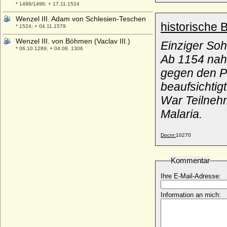
* 1488/1496; + 17.11.1524
Wenzel III. Adam von Schlesien-Teschen
historische 
* 1524; + 04.11.1579
Wenzel III. von Böhmen (Vaclav III.)
Einziger Soh
* 06.10.1289; + 04.08. 1306
Ab 1154 nahm
Wenzel Norbert Kinsky von Wchinitz und
gegen den Pa
Tettau, Graf
* 11.06.1642; + 03.01.1719
beaufsichtig
Wenzel Sedlnitzky von Choltic, Freiherr
War Teilnehm
* ?; + 1572
Malaria.
Wenzel von Luxemburg, König, (Wenzel
IV. von Böhmen)
* 26.02.1361; + 16.08.1419
Docnr:
10270
Wenzel von Luxemburg
* 25.02.1337; + 08.12.1383
Kommentar
Wenzeslaw I. von Schlesien-Beuthen
Ihre E-Mail-Adresse:
(Wenzel I. von Teschen)
* 1413; + 1474
Information an mich:
Wera Dimitrijewna Bernardakaja
* 10.09.1841; + 24.12.1919
Weriand zu Windisch-Graetz, Fürst