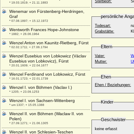
Sterbeort:
S
* 19.03.1819; + 21.11.1883
Wenemar von Fürstenberg-Herdringen,
persönliche Ang
Graf
* 07.08.1897; + 15.12.1972
Todesart:
na
Wentworth Frances Hope-Johnstone
Grabstätte:
K
* 1882; + 26.06.1964
Wenzel Anton von Kaunitz-Rietberg, Fürst
Eltern
* 02.02.1711; + 27.06.1794
Wenzel Eusebius von Lobkowicz (Václav
Vater:
W
Eusebius von Lobkovicz), Fürst
Mutter:
U
* 20.01.1609; + 22.04.1677
Wenzel Ferdinand von Lobkowicz, Fürst
Ehen
* 16.01.1723; + 22.01.1739
Ehen / Beziehungen:
Wenzel I. von Böhmen (Vaclav I.)
* 1205; + 23.09.1253
Wenzel I. von Sachsen-Wittenberg
Kinder
* um 1337; + 15.05.1388
Wenzel II. von Böhmen (Waclaw II. von
Polen)
Geschwister
* 27.09.1271; + 21.06.1305
keine erfasst
Wenzel II. von Schlesien-Teschen