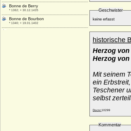
Bonne de Berry
Geschwister
* 1362; + 30.12.1435
Bonne de Bourbon
keine erfasst
* 1340; + 19.01.1402
Bonne de Luxembourg (Jutta von
Böhmen-Luxemburg)
historische 
* 20.05.1315; + 11.09.1349
Herzog von
Boris Godunow (Boris Fjodorowitsch
Godunow)
Herzog von
* 1552; + 13.04.1605
Boris III. von Bulgarien
* 30.01.1894; + 28.08.1943
Mit seinem 
Boris Wladimirowitsch Romanow
ein Erbstrei
* 24.11.1877; + 09.11.1943
Teschener
u
Borso d'Este (Borso von Este)
selbst zerteil
* 24.08.1413; + 20.08.1471
Borso d'Este
* 1605; + 28.12.1657
Docnr:
10299
Boson de Talleyrand-Perigord
* 16.05.1832; + 21.02.1910
Kommentar