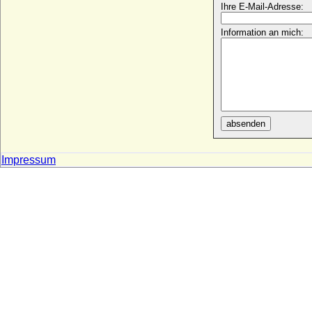
Botho der Glückselige zu Stolberg (Botho
Ihre E-Mail-Adresse:
III. zu Stolberg)
* 04.01.1467; + 22.06.1538
Information an mich:
Botho Gottfried von Hake
* vor 1610; + 22.04.1668
Botho Wilke von Hake
* 19.06.1689; + 30.12.1758
Bretislav I. von Böhmen
* um 1005; + 10.01.1055
absenden
Brigid Guinness
* 30.07.1920; + 08.03.1995
Impressum
Brigid von Preußen
* 24.12.1983;
Brigitta Gustafsdotter Sture (Britta Sture)
* 1435; + 1472
Brigitta Tordsdotter Bonde (Birgitta
Tordsdotter Bonde)
* 1456?; + 1518
Brigitta von Preysing
* 23.04.1523; + 08.08.1602
Brigitte Dallwitz-Wegner
* 17.09.1939;