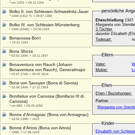
* um 1253; + 09.11.1301
persönliche Ang
Bolko II. von Schlesien-Schweidnitz-Jauer
* 1308 (1312 ?); + 28.07.1368
Eheschließung
1347
Bolko III. von Schlesien-Münsterberg
Margareta von
Sternbe
3 Töchter,
* 1344 (1348); + 13.06.1410
darunter Elisabeth (E
Bonacossa Borri
Todesart:
na
+ 15.01.1321
Bona Sforza
Eltern
* 02.02.1494; + 19.11.1557
Vater:
W
Bonaventura von Rauch (Johann
Bonaventura von Rauch), Generalmajor
Mutter:
L
* 25.07.1740; + 09.02.1814
Bona von Savoyen (Bona di Savoia)
Ehen
* 10.08.1449; + 17.11.1503
Ehen / Beziehungen:
Bonifatius von Canossa (Bonifacio III di
Partner
Canossa)
* um 985; + 06.05.1052
Margareta von Sternb
Bonne d'Armagnac (Bona von Armagnac)
* 19.02.1399; + 1415
Kinder
Bonne d'Artois (Bona von Artois)
Elisabeth von Schlesi
* 1396; + 17.09.1425