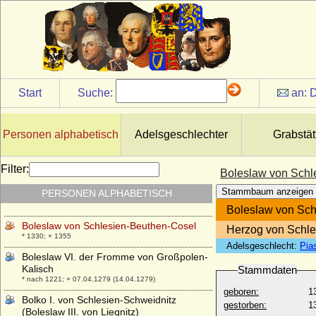
Boleslaw II. von Schlesien (Boleslaw II.
Rogatka)
* um 1217; + 1278
Boleslaw II. von Schlesien-Teschen
(Boleslaus II. von Teschen)
* um 1425; + 08.10.1452
Start
Suche:
an:
D
Boleslaw III. von Polen (Boleslaw III.
Schiefmund)
* 20.08.1085; + 28.10.1138
Personen alphabetisch
Adelsgeschlechter
Grabstät
Boleslaw III. von Schlesien-Liegnitz-Brieg
(Boleslaw III. der Freigiebige)
* 23.03.1291; + 21.04.1352
Filter:
Boleslaw von Schl
Boleslaw V. von Polen (Boleslaw der
Stammbaum anzeigen
PERSONEN ALPHABETISCH
Keusche, Boleslaw V Wstydliwy)
* 21.06.1226; + 07.12.1279
Boleslaw von Sch
Boleslaw von Schlesien-Beuthen-Cosel
Herzog von Schle
* 1330; + 1355
Adelsgeschlecht:
Pia
Boleslaw VI. der Fromme von Großpolen-
Kalisch
Stammdaten
* nach 1221; + 07.04.1279 (14.04.1279)
geboren:
1
Bolko I. von Schlesien-Schweidnitz
gestorben:
1
(Boleslaw III. von Liegnitz)