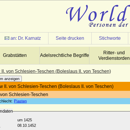
an:
Dr. Karnatz
Seite drucken
Stichworte
Ritter- und
Grabstätten
Adelsrechtliche Begriffe
Verdienstorden
II. von Schlesien-Teschen (Boleslaus II. von Teschen)
m anzeigen
w II. von Schlesien-Teschen (Boleslaus II. von Teschen)
von Schlesien-Teschen
chlecht:
Piasten
mdaten
um 1425
:
08.10.1452