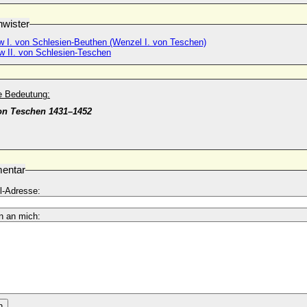
wister
 I. von Schlesien-Beuthen (Wenzel I. von Teschen)
w II. von Schlesien-Teschen
he Bedeutung:
on Teschen 1431–1452
entar
l-Adresse:
n an mich:
n