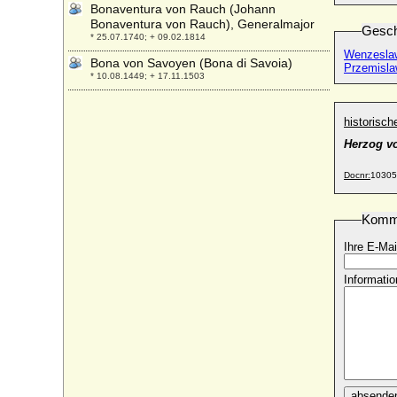
Bonaventura von Rauch (Johann
Bonaventura von Rauch), Generalmajor
Gesch
* 25.07.1740; + 09.02.1814
Wenzeslaw
Bona von Savoyen (Bona di Savoia)
Przemisla
* 10.08.1449; + 17.11.1503
Bonifatius von Canossa (Bonifacio III di
Canossa)
historisc
* um 985; + 06.05.1052
Herzog v
Bonne d'Armagnac (Bona von Armagnac)
* 19.02.1399; + 1415
Docnr:
10305
Bonne d'Artois (Bona von Artois)
* 1396; + 17.09.1425
Komm
Bonne de Berry
Ihre E-Mai
* 1362; + 30.12.1435
Bonne de Bourbon
Informatio
* 1340; + 19.01.1402
Bonne de Luxembourg (Jutta von
Böhmen-Luxemburg)
* 20.05.1315; + 11.09.1349
Boris Godunow (Boris Fjodorowitsch
Godunow)
* 1552; + 13.04.1605
absende