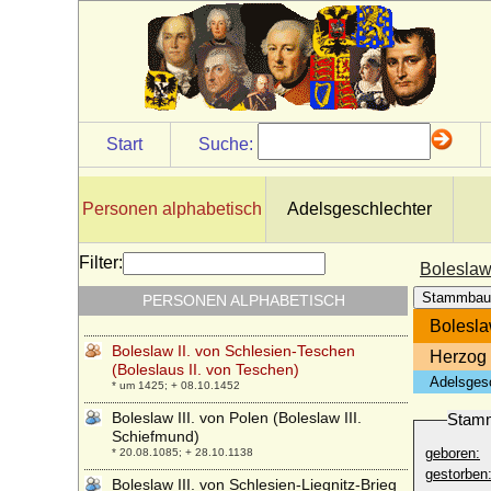
Bohuslaw Chotek von Chotkova und
Wognin, Graf
* 04.07.1829; + 11.10.1896
Boleslaw I. der Lange von Niederschlesien
* 1127; + 08.12.1201
Boleslaw I. der Tapfere von Polen
(Boleslaw I. Chrobry)
Start
Suche:
* 967; + 17.06.1025
Boleslaw I. von Schlesien-Teschen
* nach 1363; + 06.05.1431
Personen alphabetisch
Adelsgeschlechter
Boleslaw II. der Kühne von Polen
* 1042; + 1081
Filter:
Boleslaw 
Boleslaw II. von Schlesien (Boleslaw II.
Stammbau
PERSONEN ALPHABETISCH
Rogatka)
* um 1217; + 1278
Bolesla
Boleslaw II. von Schlesien-Teschen
Herzog 
(Boleslaus II. von Teschen)
Adelsges
* um 1425; + 08.10.1452
Boleslaw III. von Polen (Boleslaw III.
Stam
Schiefmund)
geboren:
* 20.08.1085; + 28.10.1138
gestorben
Boleslaw III. von Schlesien-Liegnitz-Brieg