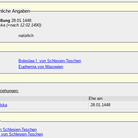
nliche Angaben
eßung
28.01.1448:
ska (+nach 12.02.1490):
natürlich
Boleslaw I. von Schlesien-Teschen
Euphemia von Masowien
ziehungen:
Ehe am
lska
28.01.1448
r
n Schlesien-Teschen
I. von Schlesien-Teschen