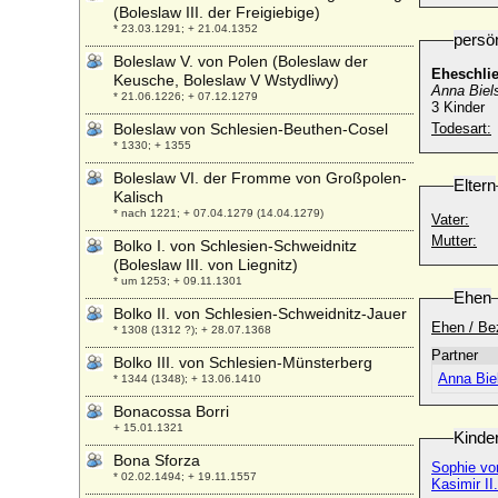
(Boleslaw III. der Freigiebige)
* 23.03.1291; + 21.04.1352
persö
Boleslaw V. von Polen (Boleslaw der
Eheschli
Keusche, Boleslaw V Wstydliwy)
Anna Biel
* 21.06.1226; + 07.12.1279
3 Kinder
Boleslaw von Schlesien-Beuthen-Cosel
Todesart:
* 1330; + 1355
Boleslaw VI. der Fromme von Großpolen-
Eltern
Kalisch
* nach 1221; + 07.04.1279 (14.04.1279)
Vater:
Mutter:
Bolko I. von Schlesien-Schweidnitz
(Boleslaw III. von Liegnitz)
* um 1253; + 09.11.1301
Ehen
Bolko II. von Schlesien-Schweidnitz-Jauer
Ehen / Be
* 1308 (1312 ?); + 28.07.1368
Partner
Bolko III. von Schlesien-Münsterberg
Anna Bie
* 1344 (1348); + 13.06.1410
Bonacossa Borri
+ 15.01.1321
Kinde
Bona Sforza
Sophie vo
* 02.02.1494; + 19.11.1557
Kasimir I