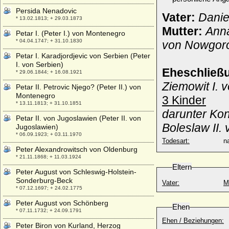
Persida Nenadovic
Vater:
Danie
* 13.02.1813; + 29.03.1873
Mutter:
Anna
Petar I. (Peter I.) von Montenegro
* 04.04.1747; + 31.10.1830
von Nowgoro
Petar I. Karadjordjevic von Serbien (Peter
I. von Serbien)
Eheschließ
* 29.06.1844; + 16.08.1921
Ziemowit I. 
Petar II. Petrovic Njego? (Peter II.) von
Montenegro
3 Kinder
* 13.11.1813; + 31.10.1851
darunter Kon
Petar II. von Jugoslawien (Peter II. von
Boleslaw II.
Jugoslawien)
* 06.09.1923; + 03.11.1970
Todesart:
na
Peter Alexandrowitsch von Oldenburg
* 21.11.1868; + 11.03.1924
Eltern
Peter August von Schleswig-Holstein-
Sonderburg-Beck
Vater:
M
* 07.12.1697; + 24.02.1775
Peter August von Schönberg
Ehen
* 07.11.1732; + 24.09.1791
Ehen / Beziehungen:
Peter Biron von Kurland, Herzog