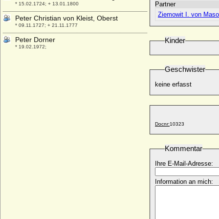
Partner
* 15.02.1724; + 13.01.1800
Ziemowit I. von Maso
Peter Christian von Kleist, Oberst
* 09.11.1727; + 21.11.1777
Peter Dorner
Kinder
* 19.02.1972;
Peter Ernst I. von Mansfeld-Vorderort-
Geschwister
Friedeburg
* 12.08.1517; + 23.05.1604
keine erfasst
Peter Ernst II. von Mansfeld-Vorderort-
Friedeburg (Ernst von Mansfeld)
* 1580; + 29.11.1626
Peter Ferdinand Salvator von Österreich-
Docnr:
10323
Toskana
* 12.05.1874; + 08.11.1948
Kommentar
Peter I. Alexejewitsch Romanow (Peter der
Große)
Ihre E-Mail-Adresse:
* 09.06.1672; + 08.02.1725
Peter I. von Oldenburg (Peter I. Friedrich
Information an mich:
Ludwig)
* 17.01.1755; + 21.05.1829
Peter I. von Rosenberg
* 1291; + 14.10.1347