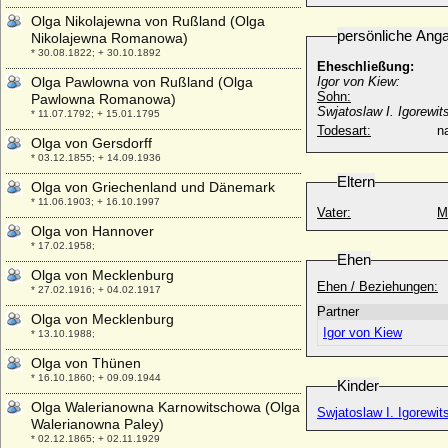
Olga Nikolajewna von Rußland (Olga
persönliche Ang
Nikolajewna Romanowa)
* 30.08.1822; + 30.10.1892
Eheschließung:
Olga Pawlowna von Rußland (Olga
Igor von Kiew:
Sohn:
Pawlowna Romanowa)
Swjatoslaw I. Igorewi
* 11.07.1792; + 15.01.1795
Todesart:
na
Olga von Gersdorff
* 03.12.1855; + 14.09.1936
Eltern
Olga von Griechenland und Dänemark
* 11.06.1903; + 16.10.1997
Vater:
M
Olga von Hannover
* 17.02.1958;
Ehen
Olga von Mecklenburg
Ehen / Beziehungen:
* 27.02.1916; + 04.02.1917
Partner
Olga von Mecklenburg
Igor von Kiew
* 13.10.1988;
Olga von Thünen
* 16.10.1860; + 09.09.1944
Kinder
Olga Walerianowna Karnowitschowa (Olga
Swjatoslaw I. Igorewit
Walerianowna Paley)
* 02.12.1865; + 02.11.1929