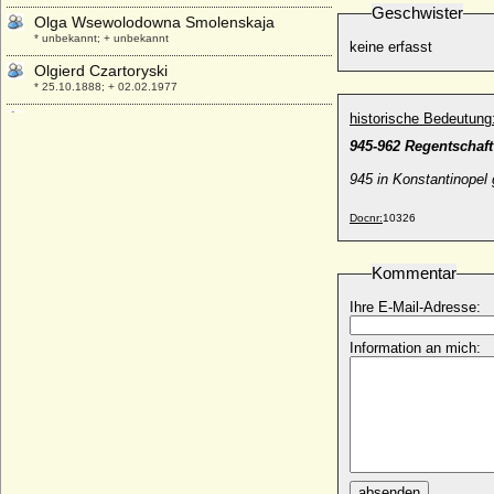
Geschwister
Olga Wsewolodowna Smolenskaja
* unbekannt; + unbekannt
keine erfasst
Olgierd Czartoryski
* 25.10.1888; + 02.02.1977
Olimpia Mancini
historische Bedeutung
* 1640; + 09.10.1708
945-962 Regentschaft
Olivia Larisch von Moennich
945 in Konstantinopel
* 14.10.1944;
Olivier de Châtillon (Olivier de Chatillon-
Docnr:
10326
Blois)
+ 28.09.1433
Kommentar
Onna Omken (Anna Omken)
* unbekannt; + unbekannt
Ihre E-Mail-Adresse:
Orazia Mattei (Horacia Mattei)
Information an mich:
* um 1512; + nicht bekannt
Ordulf von Sachsen (Ordulf Billung von
Sachsen)
* 1022; + 28.03.1072
Ortrud zu Schleswig-Holstein-Sonderburg-
Glücksburg
* 19.12.1925; + 06.02.1980
absenden