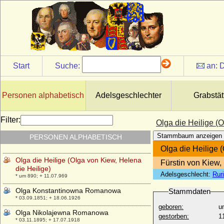
Oleg Konstantinowitsch Romanow
* 15.11.1892; + 12.10.1914
Oleke von Saldern
+ 1622
Olga Alexandrowna Dolgoruky (Olga
Alexandrowna Dolgorukowa)
* 27.11.1873; + 03.01.1946
Start
Suche:
an:
D
Olga Alexandrowna Jurjewskaja (Olga
Alexandrovna Yourievska)
* 27.10.1873; + 10.08.1925
Personen alphabetisch
Adelsgeschlechter
Grabstät
Olga Alexandrowna Romanowa
* 13.06.1882; + 24.11.1960
Filter:
Olga die Heilige (
Olga Clara von Schönburg-
Stammbaum anzeigen
PERSONEN ALPHABETISCH
Forderglauchau
* 28.01.1831; + 16.03.1868
Olga die Heilige 
Olga die Heilige (Olga von Kiew, Helena
Fürstin von Kiew,
die Heilige)
Adelsgeschlecht:
Rur
* um 890; + 11.07.969
Olga Konstantinowna Romanowa
Stammdaten
* 03.09.1851; + 18.06.1926
geboren:
u
Olga Nikolajewna Romanowa
gestorben:
1
* 03.11.1895; + 17.07.1918