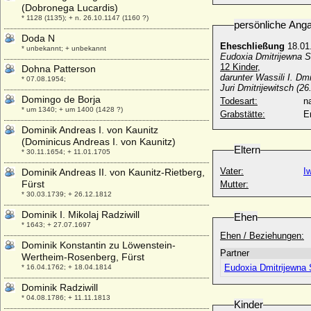
(Dobronega Lucardis)
* 1128 (1135); + n. 26.10.1147 (1160 ?)
persönliche Ang
Doda N
Eheschließung
18.01
* unbekannt; + unbekannt
Eudoxia Dmitrijewna S
12 Kinder,
Dohna Patterson
darunter Wassili I. Dmi
* 07.08.1954;
Juri Dmitrijewitsch (2
Domingo de Borja
Todesart:
na
* um 1340; + um 1400 (1428 ?)
Grabstätte:
E
Dominik Andreas I. von Kaunitz
(Dominicus Andreas I. von Kaunitz)
Eltern
* 30.11.1654; + 11.01.1705
Vater:
I
Dominik Andreas II. von Kaunitz-Rietberg,
Fürst
Mutter:
* 30.03.1739; + 26.12.1812
Dominik I. Mikolaj Radziwill
Ehen
* 1643; + 27.07.1697
Ehen / Beziehungen:
Dominik Konstantin zu Löwenstein-
Partner
Wertheim-Rosenberg, Fürst
Eudoxia Dmitrijewna 
* 16.04.1762; + 18.04.1814
Dominik Radziwill
* 04.08.1786; + 11.11.1813
Kinder