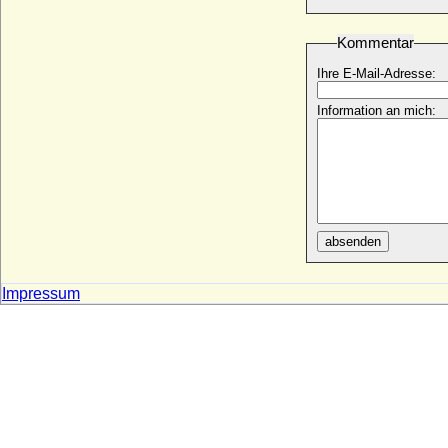
* 20.06.1950;
Kommentar
Donata zu Mecklenburg-Schwerin
* 11.03.1956;
Ihre E-Mail-Adresse:
Dorit Maria-Elisabeth von Ruffin
* 08.01.1948;
Information an mich:
Dorotea Gonzaga
* 1449; + 1468
Dorothea Adriana von Milendonk
(Theodore Adriane von Mylendonck) auf
Frohnenburg, Freiin
* 1669; + 1731
absenden
Dorothea Agnes von der Osten
* ?; + ?
Impressum
Dorothea Agnes(a) von Flemming
* ?; + 1639
Dorothea Albertina Sophie von
Wartensleben, Gräfin
* 03.09.1743; + 21.09.1813
Dorothea Amalia zu Schleswig-Holstein-
Sonderburg-Beck
* 1656; + 09.11.1739