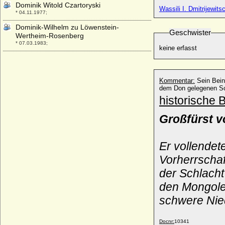
Dominik Witold Czartoryski
Wassili I. Dmitrijewit
* 04.11.1977;
Dominik-Wilhelm zu Löwenstein-
Geschwister
Wertheim-Rosenberg
* 07.03.1983;
keine erfasst
Dominikus Marquard zu Löwenstein-
Wertheim-Rochefort, Fürst
* 07.11.1690; + 11.03.1735
Kommentar:
Sein Bein
Domna Andrejewna Diwow
dem Don gelegenen Sc
* ?; + ?
historische 
Don Juan de Austria (Johann von
Großfürst 
Österreich)
* 24.02.1547; + 01.10.1578
Don Juan José de Austria (Johann Joseph
Er vollendet
von Habsburg)
Vorherrschaf
* 07.04.1629; + 17.09.1679
der
Schlacht
Doña Letizia Königin von Spanien (Letizia
Ortiz Rocasolano)
den
Mongol
* 15.09.1972;
schwere Nie
Donata Viktoria von Preußen
* 24.12.1952;
Docnr:
10341
Donata zu Castell-Rüdenhausen