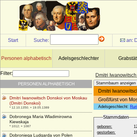
Dimitri Pawlowitsch Romanow
* 18.09.1891; + 05.03.1942
Dimitri Romanowitsch Romanow
* 17.05.1926;
Dinis I. von Portugal (Diniz I., Dionysius I.)
* 09.10.1261; + 07.01.1325
Start
Suche:
an:
D
Dinnies von der Osten
* 21.05.1929;
Ditlev Brockdorff
Personen alphabetisch
Adelsgeschlechter
Grabstät
* 1600; + 1670
Ditlev Reventlow (Ditlev von Reventlow)
Filter:
Dmitri Iwanowitsch
* 04.04.1600; + 13.08.1664
Stammbaum anzeigen
PERSONEN ALPHABETISCH
Djordje Petrovic, genannt Kara Djordje
* 1762; + 13.07.1817
Dmitri Iwanowits
Dmitri Iwanowitsch Donskoi von Moskau
Großfürst von Mo
(Dmitri Donskoi)
Adelsgeschlecht:
Rur
* 12.10.1350; + 19.05.1389
Dobronega Maria Wladimirowna
Stammdaten
Kiewskaja
geboren:
1
* 1012; + 1087
gestorben:
1
Dobroniega Ludgarda von Polen