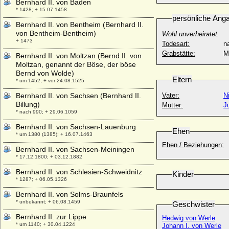
Bernhard II. von Baden
* 1428; + 15.07.1458
persönliche Ang
Bernhard II. von Bentheim (Bernhard II.
von Bentheim-Bentheim)
Wohl unverheiratet.
+ 1473
Todesart:
na
Grabstätte:
M
Bernhard II. von Moltzan (Bernd II. von
Moltzan, genannt der Böse, der böse
Bernd von Wolde)
Eltern
* um 1452; + vor 24.08.1525
Bernhard II. von Sachsen (Bernhard II.
Vater:
N
Billung)
Mutter:
J
* nach 990; + 29.06.1059
Bernhard II. von Sachsen-Lauenburg
Ehen
* um 1380 (1385); + 16.07.1463
Ehen / Beziehungen:
Bernhard II. von Sachsen-Meiningen
* 17.12.1800; + 03.12.1882
Bernhard II. von Schlesien-Schweidnitz
Kinder
* 1287; + 06.05.1326
Bernhard II. von Solms-Braunfels
* unbekannt; + 06.08.1459
Geschwister
Bernhard II. zur Lippe
Hedwig von Werle
* um 1140; + 30.04.1224
Johann I. von Werle