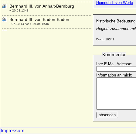
Heinrich I. von Werle
Bernhard III. von Anhalt-Bernburg
+ 20.08.1348
Bernhard III. von Baden-Baden
historische Bedeutung
* 07.10.1474; + 29.06.1536
Regiert zusammen mit 
Bernhard III. von Moltzan
* um 1260; + vor 05.01.1324
Docnr:
10347
Bernhard III. von Sachsen
* 1140; + 09.02.1212
Kommentar
Bernhard III. von Sachsen-Meiningen
Ihre E-Mail-Adresse:
* 01.04.1851; + 16.01.1928
Bernhard III. von Solms-Braunfels
Information an mich:
* 1468; + 03.03.1547
Bernhard III. zur Lippe
* 1194; + 1265
Bernhard IV. von Anhalt-Bernburg
+ nach 28.06.1354
Bernhard IV. von der Schulenburg, Ritter
absenden
* vor 1352; + nach dem 25.02.1414
Bernhard IV. zur Lippe
Impressum
* um 1230; + 1275