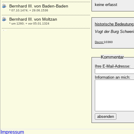
keine erfasst
Bernhard III. von Baden-Baden
* 07.10.1474; + 29.06.1536
Bernhard III. von Moltzan
* um 1260; + vor 05.01.1324
historische Bedeutung
Vogt der Burg Schwer
Bernhard III. von Sachsen
* 1140; + 09.02.1212
Docnr:
10360
Bernhard III. von Sachsen-Meiningen
* 01.04.1851; + 16.01.1928
Kommentar
Bernhard III. von Solms-Braunfels
* 1468; + 03.03.1547
Ihre E-Mail-Adresse:
Bernhard III. zur Lippe
* 1194; + 1265
Information an mich:
Bernhard IV. von Anhalt-Bernburg
+ nach 28.06.1354
Bernhard IV. von der Schulenburg, Ritter
* vor 1352; + nach dem 25.02.1414
Bernhard IV. zur Lippe
* um 1230; + 1275
absenden
Bernhard Ludolf von Bismarck (Ludolf von
Bismarck)
Impressum
* 12.05.1876; + 14.07.1935