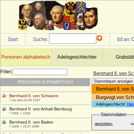
* 1364; + 11.06.1434
Bernhard I. von der Schulenburg, Ritter
* vor 1302; + nach 1341
Bernhard I. von Sachsen (Bernhard I.
Billung)
* um 950; + 09.02.1011
Start
Suche:
an:
D
Bernhard I. von Sachsen-Meiningen
* 10.09.1649; + 27.04.1706
Bernhard I. von Schwerin
Personen alphabetisch
Adelsgeschlechter
Grabstät
+ nach 1217
Bernhard I. von Solms-Braunfels
Filter:
Bernhard II. von S
+ 07.10.1347
Stammbaum anzeigen
PERSONEN ALPHABETISCH
Bernhard I. von Werle
* um 1245; + 10.10.1286
Bernhard II. von 
Bernhard II. von Schwerin
Burgvogt von Sch
+ vor dem 22.04.1237
Adelsgeschlecht:
Her
Bernhard II. von Anhalt-Bernburg
* 1260; + 1318
Stammdaten
Bernhard II. von Baden
gestorben:
v
* 1428; + 15.07.1458