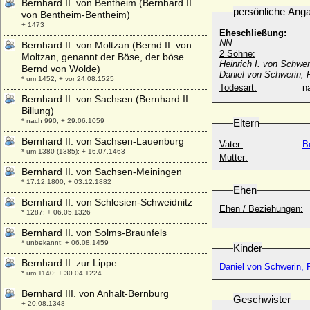
Bernhard II. von Bentheim (Bernhard II.
persönliche Ang
von Bentheim-Bentheim)
+ 1473
Eheschließung:
NN:
Bernhard II. von Moltzan (Bernd II. von
2 Söhne:
Moltzan, genannt der Böse, der böse
Heinrich I. von Schwer
Bernd von Wolde)
Daniel von Schwerin, R
* um 1452; + vor 24.08.1525
Todesart:
na
Bernhard II. von Sachsen (Bernhard II.
Billung)
* nach 990; + 29.06.1059
Eltern
Bernhard II. von Sachsen-Lauenburg
Vater:
B
* um 1380 (1385); + 16.07.1463
Mutter:
Bernhard II. von Sachsen-Meiningen
* 17.12.1800; + 03.12.1882
Ehen
Bernhard II. von Schlesien-Schweidnitz
Ehen / Beziehungen:
* 1287; + 06.05.1326
Bernhard II. von Solms-Braunfels
* unbekannt; + 06.08.1459
Kinder
Bernhard II. zur Lippe
Daniel von Schwerin, R
* um 1140; + 30.04.1224
Bernhard III. von Anhalt-Bernburg
Geschwister
+ 20.08.1348