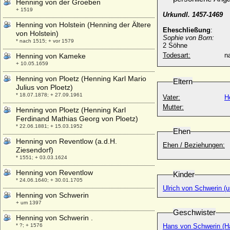
Henning von der Groeben
+ 1519
Urkundl. 1457-1469
Henning von Holstein (Henning der Ältere
Eheschließung
:
von Holstein)
Sophie von Born:
* nach 1515; + vor 1579
2 Söhne
Todesart:
na
Henning von Kameke
+ 10.05.1659
Henning von Ploetz (Henning Karl Mario
Eltern
Julius von Ploetz)
* 18.07.1878; + 27.09.1961
Vater:
H
Mutter:
Henning von Ploetz (Henning Karl
Ferdinand Mathias Georg von Ploetz)
* 22.06.1881; + 15.03.1952
Ehen
Henning von Reventlow (a.d.H.
Ehen / Beziehungen:
Ziesendorf)
* 1551; + 03.03.1624
Henning von Reventlow
Kinder
* 24.06.1640; + 30.01.1705
Ulrich von Schwerin (u
Henning von Schwerin
+ um 1397
Geschwister
Henning von Schwerin .
* ?; + 1576
Hans von Schwerin (H