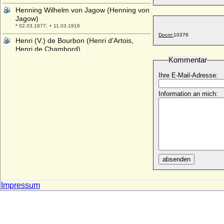
Henning Wilhelm von Jagow (Henning von
Jagow)
* 02.03.1877; + 11.03.1916
Docnr:
10376
Henri (V.) de Bourbon (Henri d'Artois,
Henri de Chambord)
* 29.09.1820; + 24.08.1883
Kommentar
Henri (VI.) d'Orleans (Henri VI. Comte de
Ihre E-Mail-Adresse:
Paris)
* 05.07.1908; + 19.06.1999
Information an mich:
Henri (VII.) Philippe Pierre Marie d'Orleans
* 14.06.1933;
Henrich zu Stolberg-Wernigerode
(Heinrich zu Stolberg-W.)
* 25.12.1772; + 16.02.1854
Henri-Auguste d Orléans-Rothelin,
absenden
Marquis
* 1624; + 1698
Henri Bernadotte
Impressum
* 14.10.1711; + 31.03.1780
Henri Chabot, Herzog
* 1616; + 27.02.1655