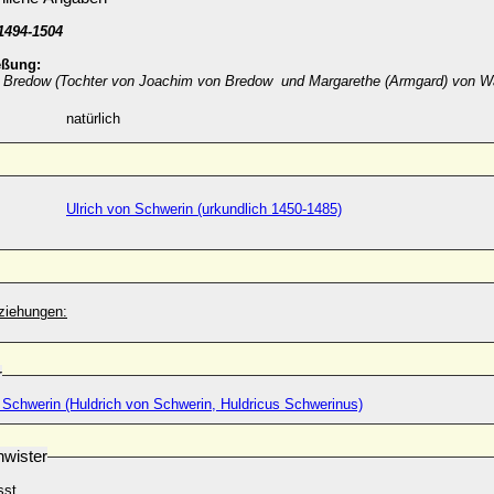
1494-1504
eßung:
on Bredow (Tochter von Joachim von Bredow und Margarethe (Armgard) von W
natürlich
Ulrich von Schwerin (urkundlich 1450-1485)
ziehungen:
r
ch von Schwerin (Huldrich von Schwerin, Huldricus Schwerinus)
wister
sst