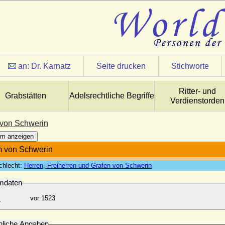
an:
Dr. Karnatz
Seite drucken
Stichworte
Ritter- und
Grabstätten
Adelsrechtliche Begriffe
Verdienstorden
von Schwerin
m anzeigen
m von Schwerin
chlecht:
Herren, Freiherren und Grafen von Schwerin
mdaten
:
vor 1523
nliche Angaben