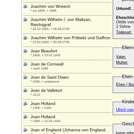
Joachim von Wreech
Urkundl. 
* um 1605; + 1666
Eheschli
Joachim Wilhelm I. von Maltzan,
Ottilie v
Reichsgraf
2 Söhne
* 18.12.1661; + 06.09.1728
Todesart:
Joachim Wilhelm von Prittwitz und Gaffron
* 13.03.1693; + 05.06.1758
Eltern
Joan Beaufort
* 1406; + 15.07.1445
Vater:
Mutter:
Joan de Cornwall
+ nach 1348
Ehen
Joan de Saint Owen
* 1260; + unbekannt
Ehen / Be
Joan de Valletort
* 1213;
Kinde
Joan Holland
* 1356; + 1384
Ulri
Joan Holland
* 1380; + 12.04.1434
Gesch
Joan of England (Johanna von England,
keine erfa