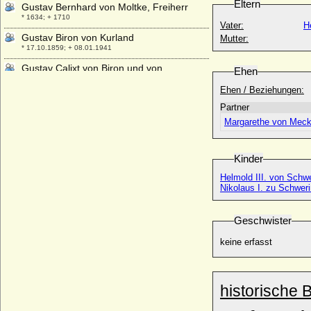
Eltern
Gustav Bernhard von Moltke, Freiherr
* 1634; + 1710
Vater:
H
Gustav Biron von Kurland
Mutter:
* 17.10.1859; + 08.01.1941
Gustav Calixt von Biron und von
Ehen
Wartenberg
Ehen / Beziehungen:
* 29.01.1780; + 20.06.1821
Partner
Gustav Dietrich von Oertzen
* 24.02.1772; + 05.07.1838
Margarethe von Meck
Gustav Dietrich von Schlieben, Graf
* 10.05.1800; + 28.10.1874
Kinder
Gustav Edmund Albrecht Harvey von
Helmold III. von Schwe
Blumenthal, Graf
Nikolaus I. zu Schweri
* 23.07.1842; + 07.02.1918
Gustav Ernst zu Erbach-Schönberg, Graf
Geschwister
* 27.04.1739; + 17.02.1812
keine erfasst
Gustav Friedrich zu Ysenburg und
Büdingen in Büdingen
* 07.08.1715; + 12.02.1768
Gustav Gebhard Franz Blücher von
historische 
Wahlstatt, Fürst (5)
* 29.08.1866; + 25.08.1945