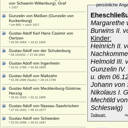
von Schwerin-Wittenburg), Graf
persönliche Ang
+ 1327
Eheschließ
Gunzelin von Meißen (Gunzelin von
Kuckenburg)
Margarethe v
* um 965; + nach 1017
Burwins II. 
Gustav Adolf Karl Hans Casimir von
Kinder:
Oertzen
* 02.09.1864; + 19.11.1926
Heinrich II. 
Gustav Adolf von der Schulenburg
Nachkomme
* 04.101632; + 27.09.1691
Helmold III.
Gustav Adolf von Ingenheim
Gunzelin IV.
* 02.01.1789; + 04.09.1855
u. dem 06.1
Gustav Adolf von Maltzahn
* 01.08.1698 (Taufe); + 29.10.1766
Johann von 
Gustav Adolf von Mecklenburg-Güstrow,
Nikolaus I. 
Herzog
* 26.02.1633; + 02.11.1695
Mechtild von
Gustav Adolf von Nassau-Saarbrücken
Schleswig)
* 27.03.1632; + 09.10.1677
Todesart:
na
Gustav Adolf von Schweden
* 22.04.1906; + 26.01.1947