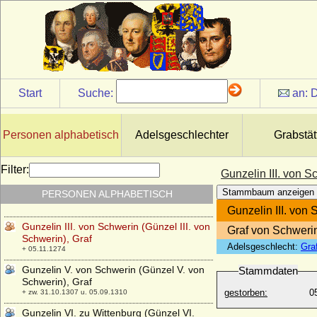
Gunhild von Dänemark
* 1020; + 18.07.1038
Gunilla Bielke
* 25.06.1568; + 19.07.1597
Gunnora von Dänemark (Gunnora de
Crepon ?)
+ 1031
Start
Suche:
an:
D
Guntram der Reiche von Habsburg
+ 26.03.973
Personen alphabetisch
Adelsgeschlechter
Grabstät
Gunzelin von Hagen (Gunzelin I. von
Hagen, Günzel I. von Hagen)
* 1125/1130; + 18.06.1185
Filter:
Gunzelin III. von S
Gunzelin II. von Schwerin (Günzel II. von
Stammbaum anzeigen
PERSONEN ALPHABETISCH
Schwerin), Graf
+ nach 1220/1221
Gunzelin III. von 
Gunzelin III. von Schwerin (Günzel III. von
Graf von Schweri
Schwerin), Graf
Adelsgeschlecht:
Gra
+ 05.11.1274
Gunzelin V. von Schwerin (Günzel V. von
Stammdaten
Schwerin), Graf
gestorben:
0
+ zw. 31.10.1307 u. 05.09.1310
Gunzelin VI. zu Wittenburg (Günzel VI.