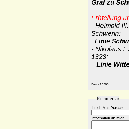
Graf zu Sch
Gustav Gotthard von Blücher
* 03.06.1737; + 30.12.1808
Erbteilung u
Gustav I. Erikson Wasa (Gustav I. Vasa)
- Helmold III
* 12.05.1496; + 29.09.1560
Schwerin:
Gustav II. Adolf von Schweden
* 19.12.1594; + 16.11.1632
Linie Schw
Gustav III. von Schweden
- Nikolaus I
* 24.01.1746; + 29.03.1792
1323:
Gustav IV. Adolf von Schweden
* 01.11.1778; + 07.02.1837
Linie Witt
Gustav Karl Frederik von Blücher-Altona,
Graf
* 15.12.1798; + 25.03.1864
Docnr:
10386
Gustav Karl Heinrich Ferdinand Emil von
Arnim, General
* 28.01.1829; + 20.04.1909
Kommentar
Gustav Leopold von Beust, Freiherr
Ihre E-Mail-Adresse:
* 23.07.1741; + 1807
Information an mich:
Gustav Paul Friedrich Karl von Arnim,
Generalleutnant
* 18.06.1856; + 06.10.1932