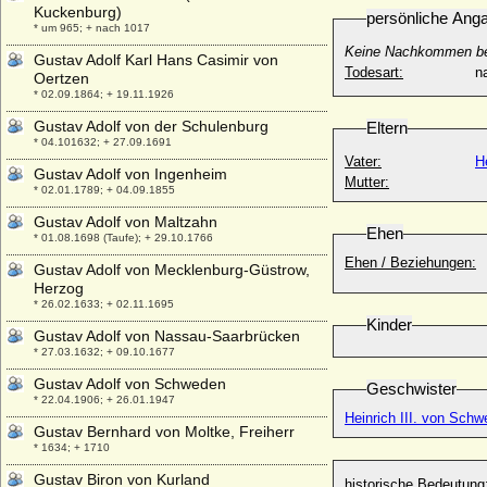
Kuckenburg)
persönliche Ang
* um 965; + nach 1017
Keine Nachkommen be
Gustav Adolf Karl Hans Casimir von
Todesart:
na
Oertzen
* 02.09.1864; + 19.11.1926
Gustav Adolf von der Schulenburg
Eltern
* 04.101632; + 27.09.1691
Vater:
H
Gustav Adolf von Ingenheim
Mutter:
* 02.01.1789; + 04.09.1855
Gustav Adolf von Maltzahn
Ehen
* 01.08.1698 (Taufe); + 29.10.1766
Ehen / Beziehungen:
Gustav Adolf von Mecklenburg-Güstrow,
Herzog
* 26.02.1633; + 02.11.1695
Kinder
Gustav Adolf von Nassau-Saarbrücken
* 27.03.1632; + 09.10.1677
Gustav Adolf von Schweden
Geschwister
* 22.04.1906; + 26.01.1947
Heinrich III. von Schwe
Gustav Bernhard von Moltke, Freiherr
* 1634; + 1710
Gustav Biron von Kurland
historische Bedeutung