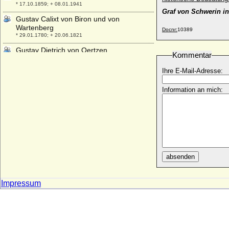
* 17.10.1859; + 08.01.1941
Graf von Schwerin in
Gustav Calixt von Biron und von
Wartenberg
Docnr:
10389
* 29.01.1780; + 20.06.1821
Gustav Dietrich von Oertzen
Kommentar
* 24.02.1772; + 05.07.1838
Ihre E-Mail-Adresse:
Gustav Dietrich von Schlieben, Graf
* 10.05.1800; + 28.10.1874
Information an mich:
Gustav Edmund Albrecht Harvey von
Blumenthal, Graf
* 23.07.1842; + 07.02.1918
Gustav Ernst zu Erbach-Schönberg, Graf
* 27.04.1739; + 17.02.1812
Gustav Friedrich zu Ysenburg und
absenden
Büdingen in Büdingen
* 07.08.1715; + 12.02.1768
Gustav Gebhard Franz Blücher von
Impressum
Wahlstatt, Fürst (5)
* 29.08.1866; + 25.08.1945
Gustav Gotthard von Blücher
* 03.06.1737; + 30.12.1808