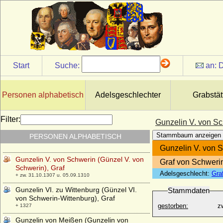
* 25.06.1568; + 19.07.1597
Gunnora von Dänemark (Gunnora de
Crepon ?)
+ 1031
Guntram der Reiche von Habsburg
+ 26.03.973
Start
Suche:
an:
D
Gunzelin von Hagen (Gunzelin I. von
Hagen, Günzel I. von Hagen)
* 1125/1130; + 18.06.1185
Personen alphabetisch
Adelsgeschlechter
Grabstät
Gunzelin II. von Schwerin (Günzel II. von
Schwerin), Graf
+ nach 1220/1221
Filter:
Gunzelin V. von Sc
Gunzelin III. von Schwerin (Günzel III. von
Stammbaum anzeigen
PERSONEN ALPHABETISCH
Schwerin), Graf
+ 05.11.1274
Gunzelin V. von S
Gunzelin V. von Schwerin (Günzel V. von
Graf von Schweri
Schwerin), Graf
Adelsgeschlecht:
Gra
+ zw. 31.10.1307 u. 05.09.1310
Gunzelin VI. zu Wittenburg (Günzel VI.
Stammdaten
von Schwerin-Wittenburg), Graf
gestorben:
z
+ 1327
Gunzelin von Meißen (Gunzelin von