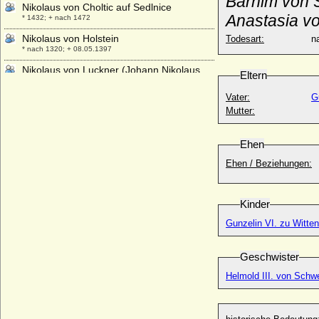
Barnim von 
Nikolaus von Choltic auf Sedlnice
Anastasia v
* 1432; + nach 1472
Nikolaus von Holstein
Todesart:
na
* nach 1320; + 08.05.1397
Nikolaus von Luckner (Johann Nikolaus
Eltern
von Luckner, Nicolas Luckner), Graf
* 12.01.1722; + 04.01.1794
Vater:
G
Mutter:
Nikolaus von Oldenburg
* 09.05.1840; + 20.01.1886
Ehen
Nikolaus von Oldenburg
* 10.08.1897; + 03.04.1970
Ehen / Beziehungen:
Nikolaus Wilhelm von Nassau
* 20.09.1832; + 17.09.1905
Kinder
Nils Friis von Frijsenborg (Niels Friis von
Frijsenborg), Graf
Gunzelin VI. zu Witte
* 22.06.1665; + 05.02.1699
Nils Kettilsson Vasa
Geschwister
* um 1332; + nach 1378
Helmold III. von Schwe
Nina Cecilia Cavendish-Bentinck (Cecilia
Cavendish-Bentinck)
* 11.09.1862; + 23.06.1938