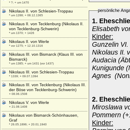
* ?; + um 1470
persönliche Ang
Nikolaus II. von Schlesien-Troppau
* um 1288; + 08.12.1365
1. Eheschli
Nikolaus II. von Tecklenburg (Nikolaus II.
Elisabeth vo
von Tecklenburg-Schwerin)
* um 1370; + 1426
Kinder:
Nikolaus II. von Werle
Gunzelin VI.
* vor 1275; + 12.10.1316
Nikolaus II.
Nikolaus III. von Bismarck (Klaus III. von
Audacia (Äbti
Bismarck)
* um 1385; + um 1431 (vor 1437)
Kunigunde (N
Nikolaus III. von Schlesien-Troppau
Agnes (Nonne
* 1339; + 09.07.1394
Nikolaus III. von Tecklenburg (Nikolaus III.
der Böse von Tecklenburg-Schwerin)
+ 08.06.1508
2. Eheschl
Nikolaus V. von Werle
Miroslawa vo
+ 21.08.1408
Pommern (+
Nikolaus von Bismarck-Schönhausen,
Graf
Kinder:
* 26.05.1896; + 20.01.1940