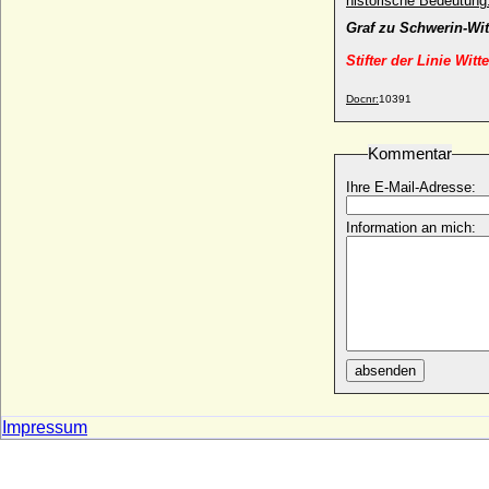
historische Bedeutung
Nina Cotta
* 11.04.1898; + 1944
Graf zu Schwerin-Wi
Nina Dyer
Stifter der Linie Wit
* 15.02.1930; + 03.07.1965
Docnr:
10391
Nina Georgijewna Romanowa
* 07.06.1901; + 27.02.1974
Kommentar
Nina von Olfers (Theodora Augusta
Johanna Nina von Olfers)
Ihre E-Mail-Adresse:
* 23.09.1824; + 18.06.1901
Nina von Reventlow
Information an mich:
* 13.03.1954;
NN Ehefrau Adalberts von Teck
* unbekannt; + unbekannt
NN Ehefrau Adalberts II. von Teck
* unbekannt; + unbekannt
NN (Geliebte von Papst Clemens VII.)
absenden
* unbekannt; + unbekannt
NN (Welfin ?)
Impressum
* unbekannt; + unbekannt
NN (wohl Heila von Bayern und Sachsen
?)