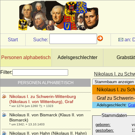
* 25.07.1932;
Nikolaus Godefridus von Luckner
(Nikolaus von Luckner), Graf
* 30.11.1750; + 27.03.1824
Nikolaus I. von Bismarck (Klaus I. von
Bismarck)
* um 1307; + 28.08.1377
Start
Suche:
an:
D
Nikolaus I. von Schlesien-Troppau
* 1255; + 25.07.1318
Personen alphabetisch
Adelsgeschlechter
Grabstät
Nikolaus I. von Tecklenburg (Nikolaus III.
von Schwerin)
+ nach 1367 (1360)
Filter:
Nikolaus I. zu Schw
Nikolaus I. von Werle (Nikolaus I. von
Stammbaum anzeigen
PERSONEN ALPHABETISCH
Werle-Rostock)
* um 1210; + 14.05.1277
Nikolaus I. zu Sc
Nikolaus I. zu Schwerin-Wittenburg
Graf zu Schwerin
(Nikolaus I. von Wittenburg), Graf
Adelsgeschlecht:
Gra
* vor 1274 (um 1260 ?); + 1323
Nikolaus II. von Bismarck (Klaus II. von
Stammdaten
Bismarck)
geboren:
v
* um 1342; + 13.10.1403
gestorben:
1
Nikolaus II. von Hahn (Nikolaus II. Hahn)