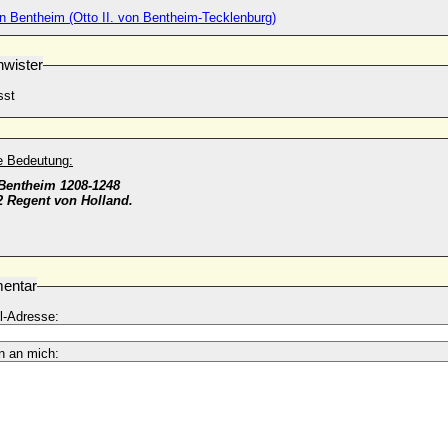
on Bentheim (Otto II. von Bentheim-Tecklenburg)
wister
sst
he Bedeutung:
Bentheim 1208-1248
 Regent von Holland.
entar
l-Adresse:
n an mich: