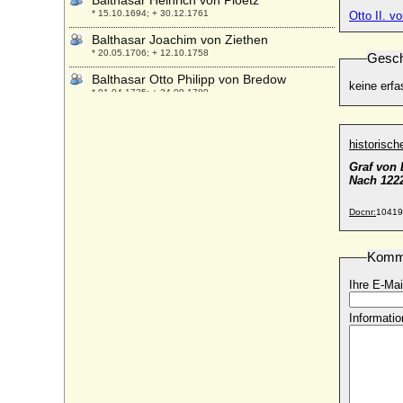
Balthasar Heinrich von Ploetz
* 15.10.1694; + 30.12.1761
Otto II. v
Balthasar Joachim von Ziethen
* 20.05.1706; + 12.10.1758
Gesch
Balthasar Otto Philipp von Bredow
keine erfa
* 01.04.1735; + 24.09.1780
Balthasar von Carnitz (Balzer von Carnitz)
+ 04.07.1631
historisc
Balthasar von Katte (1)
Graf von 
* keine Daten; + 1577
Nach 1222
Balthasar von Katte (2)
* vor 1553; + nach 1568
Docnr:
10419
Balthasar von Thüringen
* 21.12.1336; + 18.05.1406
Komm
Balthasar von Zieten
Ihre E-Mai
* 15.02.1655; + 20.12.1728
Baltzer Friedrich von Katte (Balthasar
Informatio
Friedrich von Katte)
* 14.06.1647; + 12.06.1729
Balzer von Zieten
* ?; + 1634