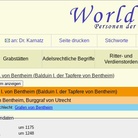
an:
Dr. Karnatz
Seite drucken
Stichworte
Ritter- und
Grabstätten
Adelsrechtliche Begriffe
Verdienstorden
. von Bentheim (Balduin I. der Tapfere von Bentheim)
m anzeigen
 I. von Bentheim (Balduin I. der Tapfere von Bentheim)
n Bentheim, Burggraf von Utrecht
chlecht:
Grafen von Bentheim
mdaten
um 1175
:
um 1248