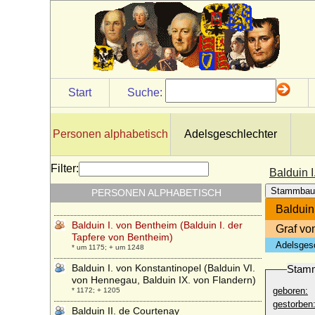
Start
Suche:
Personen alphabetisch
Adelsgeschlechter
Filter:
Balduin I
Stammbau
PERSONEN ALPHABETISCH
Balduin
Balduin I. von Bentheim (Balduin I. der
Graf vo
Tapfere von Bentheim)
Adelsges
* um 1175; + um 1248
Balduin I. von Konstantinopel (Balduin VI.
Stam
von Hennegau, Balduin IX. von Flandern)
geboren:
* 1172; + 1205
gestorben
Balduin II. de Courtenay