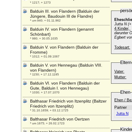
* 1217; + 1273
persö
Balduin III. von Flandern (Balduin der
Jüngere, Baudouin III de Flandre)
Eheschli
* um 940; + 01.11.962
Jutta N (+
4 Kinder,
Balduin IV. von Flandern (genannt
darunter O
Schönbart)
Egbert vo
* 980; + 30.05.1035
Balduin V. von Flandern (Balduin der
Todesart:
Fromme)
* 1012; + 01.09.1067
Eltern
Balduin V. von Hennegau (Balduin VIII.
von Flandern)
Vater:
* 1150; + 17.12.1195
Mutter:
Balduin VI. von Flandern (Balduin der
Gute, Balduin I. von Hennegau)
Ehen
* 1030; + 17.07.1070
Ehen / Be
Balthasar Friedrich von Itzenplitz (Baltzer
Friedrich von Itzenplitz)
Partner
* 31.10.1659; + 03.12.1725
Jutta N
Balthasar Friedrich von Oertzen
* um 1675; + 26.02.1723
Kinde