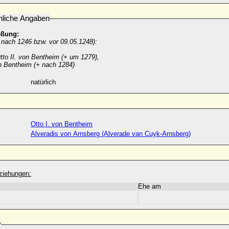
nliche Angaben
eßung:
 nach 1246 bzw. vor 09.05.1248):
tto II. von Bentheim (+ um 1279),
n Bentheim (+ nach 1284)
natürlich
Otto I. von Bentheim
Alveradis von Arnsberg (Alverade van Cuyk-Arnsberg)
ziehungen:
Ehe am
r