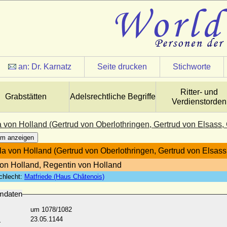
an:
Dr. Karnatz
Seite drucken
Stichworte
Ritter- und
Grabstätten
Adelsrechtliche Begriffe
Verdienstorden
la von Holland (Gertrud von Oberlothringen, Gertrud von Elsass
m anzeigen
lla von Holland (Gertrud von Oberlothringen, Gertrud von Elsas
von Holland, Regentin von Holland
chlecht:
Matfriede (Haus Châtenois)
mdaten
um 1078/1082
:
23.05.1144