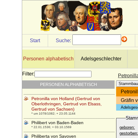
Peter Wok von Rosenberg
* 01.10.1539; + 06.11.1611
Peter Yorck von Wartenburg, Graf
* 13.11.1904; + 08.08.1944
Petra Stepanková
* 10.10.1964;
Start
Suche:
Petronella Ottilie von Schwencken
* 09.01.1637; + 26.04.1674
Personen alphabetisch
Adelsgeschlechter
Petronella von Aragon (Petronila de
Aragón)
* 29.06.1136; + 15.10.1173
Filter:
Petronil
Petronella Waldbott von Bassenheim zu
Stammbau
PERSONEN ALPHABETISCH
Gudenau, Freiin
* ?; + ?
Petroni
Petronilla von Holland (Gertrud von
Gräfin 
Oberlothringen, Gertrud von Elsass,
Adelsges
Gertrud von Sachsen)
* um 1078/1082; + 23.05.1144
Stam
Philibert von Baden-Baden
geboren:
* 22.01.1536; + 03.10.1569
gestorben
Philiberta von Savoyen