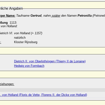
nliche Angaben
iger Name:
Taufname
Gertrud
, nahm
später
den Namen
Petronilla
(Petronel
eßung
1113:
. von Holland:
ietrich VI. von Holland (+ 1157)
natürlich
:
Kloster Rijnsburg
Dietrich II. von Oberlothringen (Thierry II de Lorraine)
Hedwig von Formbach
ziehungen:
I. von Holland (Floris de Vette, Florens II. der Dicke von Holland)