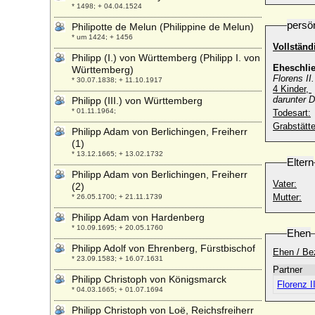
* 1498; + 04.04.1524
persö
Philipotte de Melun (Philippine de Melun)
* um 1424; + 1456
Vollständ
Philipp (I.) von Württemberg (Philipp I. von
Eheschli
Württemberg)
Florens II
* 30.07.1838; + 11.10.1917
4 Kinder,
darunter D
Philipp (III.) von Württemberg
* 01.11.1964;
Todesart:
Grabstätte
Philipp Adam von Berlichingen, Freiherr
(1)
* 13.12.1665; + 13.02.1732
Eltern
Philipp Adam von Berlichingen, Freiherr
Vater:
(2)
Mutter:
* 26.05.1700; + 21.11.1739
Philipp Adam von Hardenberg
* 10.09.1695; + 20.05.1760
Ehen
Philipp Adolf von Ehrenberg, Fürstbischof
Ehen / Be
* 23.09.1583; + 16.07.1631
Partner
Philipp Christoph von Königsmarck
Florenz I
* 04.03.1665; + 01.07.1694
Philipp Christoph von Loë, Reichsfreiherr