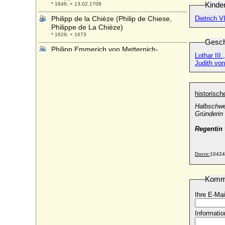
Kinde
* 1646; + 13.02.1708
Philipp de la Chièze (Philip de Chiese,
Dietrich V
Philippe de La Chièze)
* 1629; + 1673
Gesch
Philipp Emmerich von Metternich-
Lothar III
Winneburg und Beilstein, Graf
Judith von
* 1628; + 06.03.1698
Philipp Erasmus von und zu Liechtenstein,
Prinz
historisc
* 12.08.1664; + 11.01.1704
Halbschwe
Philipp Ernst Alexander von der
Gründerin
Schulenburg, Graf
* 27.01.1762; + 17.10.1820
Regentin 
Philipp Ernst von Daun, Reichsgraf
* um 1600 ?; + 08.01.1671
Docnr:
10424
Philipp Ernst von Hohenlohe-Langenburg
* 11.08.1584; + 29.01.1628
Komm
Philipp Ernst von Mansfeld-Vorderort-
Artern
Ihre E-Mai
* 11.05.1560; + 15.09.1631
Informatio
Philipp Ernst von Schleswig-Holstein-
Sonderburg-Glücksburg