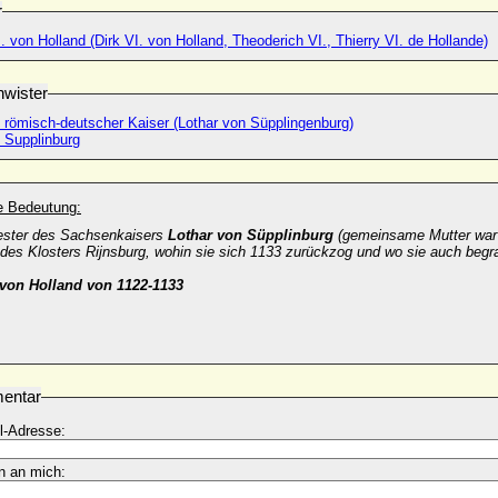
r
I. von Holland (Dirk VI. von Holland, Theoderich VI., Thierry VI. de Hollande)
wister
., römisch-deutscher Kaiser (Lothar von Süpplingenburg)
 Supplinburg
he Bedeutung:
ster des Sachsenkaisers
Lothar von Süpplinburg
(gemeinsame Mutter wa
 des Klosters Rijnsburg, wohin sie sich 1133 zurückzog und wo sie auch begr
von Holland von 1122-1133
entar
l-Adresse:
n an mich: