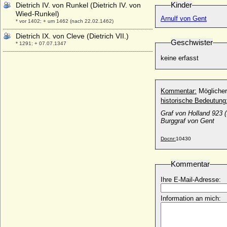
Kinder
Dietrich IV. von Runkel (Dietrich IV. von
Wied-Runkel)
Arnulf von Gent
* vor 1402; + um 1462 (nach 22.02.1462)
Dietrich IX. von Cleve (Dietrich VII.)
Geschwister
* 1291; + 07.07.1347
Dietrich Joachim von Plessen
keine erfasst
* 11.02.1670; + 22.09.1733
Dietrich Konrad Adolf von Westerholt zu
Lembeck, Reichsgraf
Kommentar:
Möglicher
* 1658; + 30.01.1702
historische Bedeutung
Dietrich Luf I. von Cleve
Graf von Holland 923 
* vor 1242; + 25.05.1277
Burggraf von Gent
Dietrich Luf II. von Cleve
Docnr:
10430
* vor 1282; + 23.03.1308
Dietrich Philipp Adolph von Metternich-
Kommentar
Winneburg und Beilstein, Graf
* 1686; + 19.12.1738
Ihre E-Mail-Adresse:
Dietrich Primogenitus von Cleve
* 1214; + 24.03.1245
Information an mich:
Dietrich V. von Cleve (Dietrich III.)
* 1155; + 1198