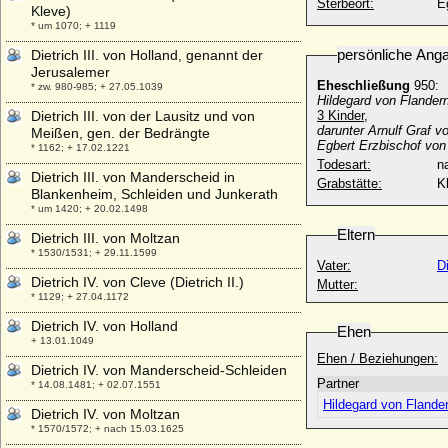
Sterbeort:
E
Kleve)
* um 1070; + 1119
persönliche Ang
Dietrich III. von Holland, genannt der
Jerusalemer
Eheschließung
950:
* zw. 980-985; + 27.05.1039
Hildegard von Flandern
Dietrich III. von der Lausitz und von
3 Kinder,
darunter Arnulf Graf v
Meißen, gen. der Bedrängte
Egbert Erzbischof von 
* 1162; + 17.02.1221
Todesart:
na
Dietrich III. von Manderscheid in
Grabstätte:
K
Blankenheim, Schleiden und Junkerath
* um 1420; + 20.02.1498
Eltern
Dietrich III. von Moltzan
* 1530/1531; + 29.11.1599
Vater:
Di
Dietrich IV. von Cleve (Dietrich II.)
Mutter:
* 1129; + 27.04.1172
Dietrich IV. von Holland
Ehen
+ 13.01.1049
Ehen / Beziehungen:
Dietrich IV. von Manderscheid-Schleiden
Partner
* 14.08.1481; + 02.07.1551
Hildegard von Flande
Dietrich IV. von Moltzan
* 1570/1572; + nach 15.03.1625