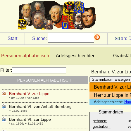
Bernhard Otto von Hedemann
* 30.10.1763; + 10.01.1818
Bernhardin I. von Herberstein,
Reichsfreiherr
* um 1490; + 10.03.1554
Bernhardin II. von Herberstein (Bernhard
Start
Suche:
an:
D
II. von Herberstein), Freiherr
* 1566; + 30.07.1624
Bernhardina von Waldstein
Personen alphabetisch
Adelsgeschlechter
Grabstät
* ?; + 25.12.1575
Bernhard V. von Anhalt-Bernburg
Filter:
Bernhard V. zur Li
+ 24.06.1429
Stammbaum anzeigen
PERSONEN ALPHABETISCH
Bernhard V. von der Schulenburg, Knappe
* vor 1366; + nach 1417
Bernhard V. zur L
Bernhard V. zur Lippe
Herr zur Lippe in
* um 1290; + vor 1365
Adelsgeschlecht:
Hau
Bernhard VI. von Anhalt-Bernburg
+ 02.02.1468
Stammdaten
Bernhard VI. zur Lippe
geboren:
u
* ca. 1366; + 31.01.1415
gestorben:
v