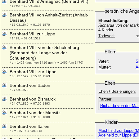
Bernhard VII. d'Armagnac (Bernard VII.)
* 1360; + 12.06.1418
persönliche Ang
Bernhard VII. von Anhalt-Zerbst (Anhalt-
Dessau)
Eheschließung:
* 17.03.1540; + 01.03.1570
Richarda von der Mark
4 Kinder
Bernhard VII. zur Lippe
Todesart:
na
* 1429; + 02.04.1511
Bernhard VIII. von der Schulenburg
Eltern
(Bernhard der Lange von der
Schulenburg)
Vater:
S
* um 1427 (auch vor 1410 gen.); + 1469 (um 1470)
Mutter:
A
Bernhard VIII. zur Lippe
* 06.12.1527; + 15.04.1563
Ehen
Bernhard von Baden
* 27.05.1970;
Ehen / Beziehungen:
Bernhard von Bismarck
Partner
* 24.07.1810; + 07.05.1893
Richarda von der Mar
Bernhard von der Marwitz
* 12.02.1824; + 31.03.1880
Kinder
Bernhard von Italien
Mechthild zur Lippe (M
* um 797; + 17.04.818
Adelheid zur Lippe (Eil