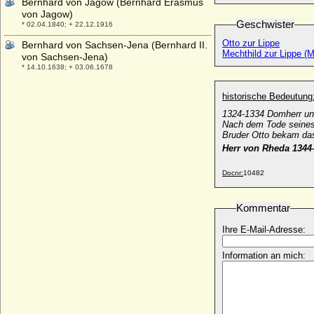
Bernhard von Jagow (Bernhard Erasmus
von Jagow)
Geschwister
* 02.04.1840; + 22.12.1916
Otto zur Lippe
Bernhard von Sachsen-Jena (Bernhard II.
Mechthild zur Lippe (M
von Sachsen-Jena)
* 14.10.1638; + 03.06.1678
Bernhard von Sachsen-Meiningen
historische Bedeutung
(Bernhard IV.)
* 30.06.1901; + 04.10.1984
1324-1334 Domherr un
Nach dem Tode seines 
Bernhard von Sachsen-Weimar-Eisenach
Bruder
Otto
bekam da
* 03.03.1917; + 23.03.1986
Herr von Rheda 1344
Bernhard Wilhelm von Waldow
* 12.08.1736; + 08.09.1802
Docnr:
10482
Bernhard X. von der Schulenburg
* 1466; + 22.10.1509/11.03.1510
Kommentar
Bernhard XI. von der Schulenburg
Ihre E-Mail-Adresse:
* vor 1475; + 1500
Bernhard zur Lippe
Information an mich:
* 26.08.1872; + 19.06.1934
Bernhard zur Lippe-Biesterfeld
* 29.06.1911; + 01.12.2004