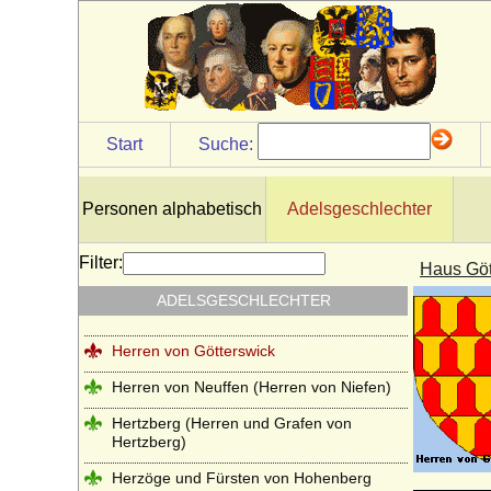
Herberstein (Reichsfreiherren, Grafen,
Reichsgrafen von Herberstein)
Herren, Freiherren und Grafen von
Schwerin
Herren, Grafen und Fürsten von Moers
Start
Suche:
Herren und Grafen von Eberstein
Herren und Grafen von Querfurt
Personen alphabetisch
Adelsgeschlechter
Herren und Grafen von Zimmern
Filter:
Haus Göt
Herren und Grafen von Zutphen
ADELSGESCHLECHTER
Herren von Gemen
Herren von Götterswick
Herren von Neuffen (Herren von Niefen)
Hertzberg (Herren und Grafen von
Hertzberg)
Herzöge und Fürsten von Hohenberg