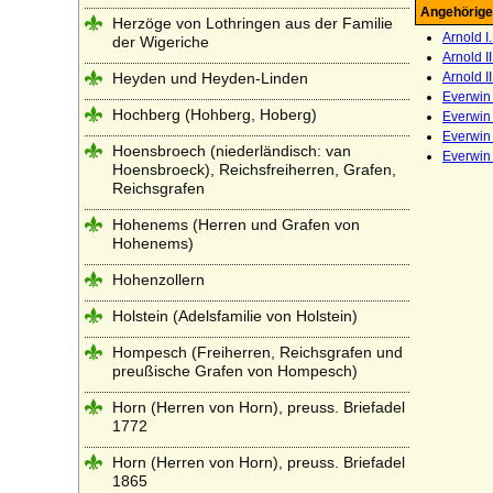
Angehörige
Herzöge von Lothringen aus der Familie
Arnold I
der Wigeriche
Arnold I
Heyden und Heyden-Linden
Arnold I
Everwin 
Hochberg (Hohberg, Hoberg)
Everwin 
Everwin 
Hoensbroech (niederländisch: van
Everwin 
Hoensbroeck), Reichsfreiherren, Grafen,
Reichsgrafen
Hohenems (Herren und Grafen von
Hohenems)
Hohenzollern
Holstein (Adelsfamilie von Holstein)
Hompesch (Freiherren, Reichsgrafen und
preußische Grafen von Hompesch)
Horn (Herren von Horn), preuss. Briefadel
1772
Horn (Herren von Horn), preuss. Briefadel
1865