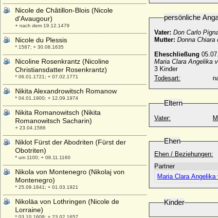
Nicole de Châtillon-Blois (Nicole
persönliche Ang
d'Avaugour)
+ nach dem 19.12.1479
Vater:
Don Carlo Pigna
Nicole du Plessis
Mutter:
Donna Chiara d
* 1587; + 30.08.1635
Eheschließung
05.07.
Nicoline Rosenkrantz (Nicoline
Maria Clara Angelika 
3 Kinder
Christiansdatter Rosenkrantz)
* 06.01.1721; + 07.02.1771
Todesart:
na
Nikita Alexandrowitsch Romanow
* 04.01.1900; + 12.09.1974
Eltern
Nikita Romanowitsch (Nikita
Vater:
M
Romanowitsch Sacharin)
+ 23.04.1586
Ehen
Niklot Fürst der Abodriten (Fürst der
Obotriten)
Ehen / Beziehungen:
* um 1100; + 08.11.1160
Partner
Nikola von Montenegro (Nikolaj von
Maria Clara Angelik
Montenegro)
* 25.09.1841; + 01.03.1921
Nikoläa von Lothringen (Nicole de
Kinder
Lorraine)
* 03.10.1608; + 23.02.1657