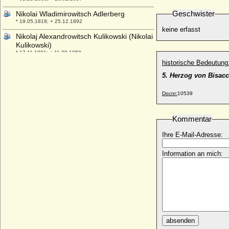
Geschwister
Nikolai Wladimirowitsch Adlerberg
* 19.05.1819; + 25.12.1892
keine erfasst
Nikolaj Alexandrowitsch Kulikowski (Nikolai
Kulikowski)
* 17.11.1881; + 11.08.1958
historische Bedeutung
Nikolaj Alexandrowitsch Romanow (Nikolai
5. Herzog von Bisacc
Alexandrowisch R.)
* 20.09.1843; + 24.04.1865
Docnr:
10539
Nikolaj I. Pawlowitsch von Rußland
(Nikolaus I. Pawlowitsch)
* 25.06.1796; + 18.02.1855
Kommentar
Nikolaj II. Alexandrowitsch Romanow
Ihre E-Mail-Adresse:
(Nikolaus II. von Rußland), Zar
* 06.05.1868; + 16.07.1918
Information an mich:
Nikolaj Konstantinowitsch Romanow
* 02.02.1850; + 03.02.1918
Nikolaj Michailowitsch Romanow
* 26.04.1859; + 28.01.1919
Nikolaj Nikolajewitsch Romanow
* 08.08.1831; + 25.04.1891
absenden
Nikolaj Nikolajewitsch Romanow (der