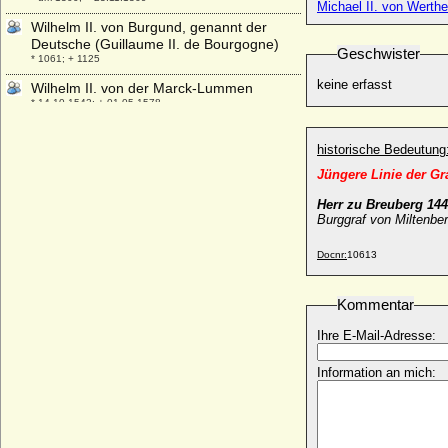
Michael II. von Werth
Wilhelm II. von Burgund, genannt der
Deutsche (Guillaume II. de Bourgogne)
Geschwister
* 1061; + 1125
keine erfasst
Wilhelm II. von der Marck-Lummen
* 14.10.1542; + 01.05.1578
Wilhelm II. von Egmond
* 26.01.1412; + 19.10.1483
historische Bedeutung
Jüngere Linie der G
Wilhelm II. von Hessen
* 29.03.1469; + 11.07.1509
Herr zu Breuberg 144
Wilhelm II. von Hessen, Kurfürst
Burggraf von Miltenbe
* 28.07.1777; + 20.11.1847
Docnr:
10613
Wilhelm II. von Holland (König Wilhelm)
* 1227; + 28.01.1256
Kommentar
Wilhelm II. von Jülich (Wilhelm II. der
Große von Jülich)
Ihre E-Mail-Adresse:
* 1150; + 1207
Wilhelm II. von Nassau-Oranien
Information an mich:
* 27.05.1626; + 06.11.1650
Wilhelm II. von Runkel
* vor 1449; + 25.12.1489