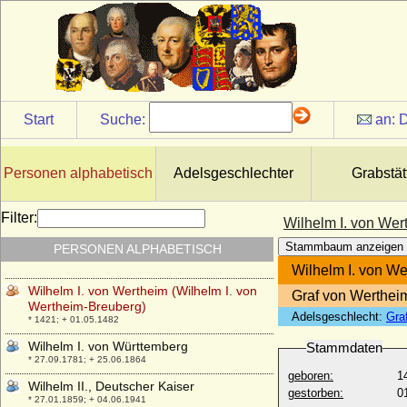
der Schweiger, Wilhelm I. von Oranien)
* 25.04.1533; + 10.07.1584
Wilhelm I. von Neuenahr und Limburg
+ 1497
Wilhelm I. von Preußen (Kaiser Wilhelm I.)
* 22.03.1797; + 09.03.1888
Start
Suche:
an:
D
Wilhelm I. von Provence (Wilhelm I. der
Befreier)
+ 994
Personen alphabetisch
Adelsgeschlechter
Grabstät
Wilhelm I. von Schwarzenberg und
Seinsheim
* 1486; + 1526
Filter:
Wilhelm I. von Wer
Wilhelm I. von Solms-Braunfels-
Stammbaum anzeigen
PERSONEN ALPHABETISCH
Greifenstein
* 18.04.1570; + 03.02.1635
Wilhelm I. von We
Wilhelm I. von Wertheim (Wilhelm I. von
Graf von Wertheim
Wertheim-Breuberg)
Adelsgeschlecht:
Gra
* 1421; + 01.05.1482
Wilhelm I. von Württemberg
Stammdaten
* 27.09.1781; + 25.06.1864
geboren:
1
Wilhelm II., Deutscher Kaiser
gestorben:
0
* 27.01.1859; + 04.06.1941