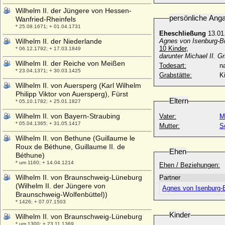
Wilhelm II. der Jüngere von Hessen-
persönliche Ang
Wanfried-Rheinfels
* 25.08.1671; + 01.04.1731
Eheschließung
13.01
Wilhelm II. der Niederlande
Agnes von Isenburg-B
10 Kinder,
* 06.12.1792; + 17.03.1849
darunter Michael II. 
Wilhelm II. der Reiche von Meißen
Todesart:
na
* 23.04.1371; + 30.03.1425
Grabstätte:
K
Wilhelm II. von Auersperg (Karl Wilhelm
Philipp Viktor von Auersperg), Fürst
Eltern
* 05.10.1782; + 25.01.1827
Wilhelm II. von Bayern-Straubing
Vater:
M
* 05.04.1365; + 31.05.1417
Mutter:
S
Wilhelm II. von Bethune (Guillaume le
Roux de Béthune, Guillaume II. de
Ehen
Béthune)
* um 1160; + 14.04.1214
Ehen / Beziehungen:
Wilhelm II. von Braunschweig-Lüneburg
Partner
(Wilhelm II. der Jüngere von
Agnes von Isenburg-
Braunschweig-Wolfenbüttel))
* 1426; + 07.07.1503
Kinder
Wilhelm II. von Braunschweig-Lüneburg
* um 1300; + 23.11.1369