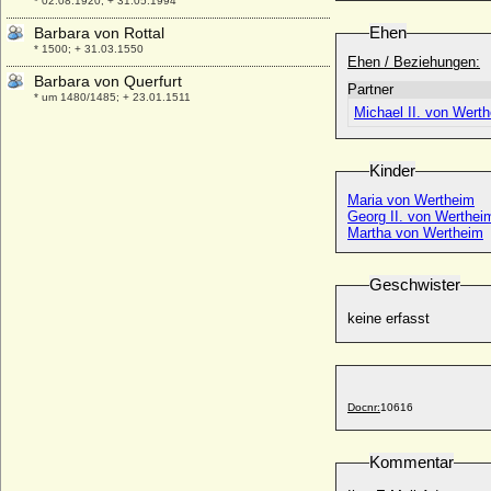
* 02.08.1920; + 31.05.1994
Ehen
Barbara von Rottal
* 1500; + 31.03.1550
Ehen / Beziehungen:
Barbara von Querfurt
Partner
* um 1480/1485; + 23.01.1511
Michael II. von Wert
Barbara von Sachsen-Wittenberg
* 1405; + 10.10.1465
Kinder
Barbara von Schlesien-Liegnitz
* 1375; + 09.05.1436
Maria von Wertheim
Georg II. von Werthei
Barbara von Schwerin
Martha von Wertheim
* 23.04.1604; + 23.07.1640
Barbara von Taubenheim (a.d.H.
Geschwister
Zimmerbude am Frischen Haff bei
Fischhausen, Ostpr.)
keine erfasst
* keine Daten; + keine Daten
Barbara von Warnstedt
* vor 1585; + nach 1617
Barbara von Wernsdorff
Docnr:
10616
* 1547; + 21.10.1607
Barbara von Windisch-Graetz
Kommentar
* 1519; + 09.08.1580