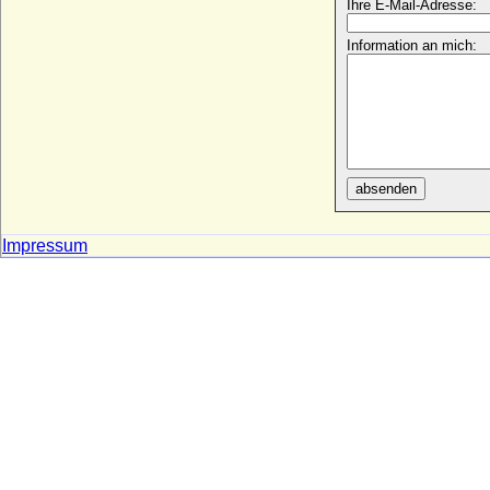
Ihre E-Mail-Adresse:
Barbara von Württemberg
* 04.12.1593; + 08.05.1627
Information an mich:
Barbara von Wulffen
* 01.09.1892; + 20.04.1971
Barbara Zapolya
* 1495; + 02.10.1515
Barnim I. von Pommern, genannt der
Städtegründer
absenden
* 1217; + 13.11.1278
Barnim II. von Pommern
* 1276; + 28.05.1295
Impressum
Barnim III. von Pommern-Stettin (Barnim
III. der Große)
* 1298; + 24.08.1368
Barnim IV. von Pommern-Wolgast
* 17.07.1325; + 22.08.1365
Barnim IX. von Pommern-Stettin
* 02.12.1501; + 02.11.1573
Barnim V. von Pommern-Traburg
* 1369; + 16.05.1402
Barnim VI. von Pommern-Wolgast