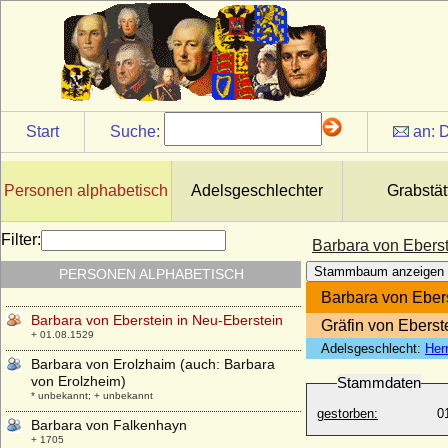
* ?; + nach 1535
Barbara von Borcke (a.d.H. Falkenburg)
* ?; + vor 16.01.1591
Barbara von Brandenburg-Ansbach
* 24.09.1495; + 23.09.1552
Barbara von Brandenburg (Barbara von
Start
Suche:
an:
D
Hohenzollern)
* 1423; + 07.11.1481
Barbara von Brandenburg
Personen alphabetisch
Adelsgeschlechter
Grabstät
* 30.05.1464; + 04.09.1515
Barbara von Brandenburg
Filter:
Barbara von Eberst
* 10.08.1527; + 12.01.1595
Stammbaum anzeigen
PERSONEN ALPHABETISCH
Barbara von Ciechanowiec Kiszka
+ 1513
Barbara von Ebers
Barbara von Eberstein in Neu-Eberstein
Gräfin von Eberst
+ 01.08.1529
Adelsgeschlecht:
Her
Barbara von Erolzhaim (auch: Barbara
von Erolzheim)
Stammdaten
* unbekannt; + unbekannt
gestorben:
0
Barbara von Falkenhayn
+ 1705