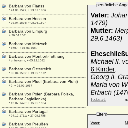
persönliche Ang
Barbara von Flanss
* 24.08.1529; + 23.07.1606
Vater:
Johan
Barbara von Hessen
1479)
* 08.04.1536; + 08.06.1597
Mutter:
Merg
Barbara von Limpurg
+ 29.04.1561
29.6.1463)
Barbara von Metzsch
* 1507; + 01.04.1580
Eheschließ
Barbara von Montfort-Tettnang
Michael II. 
* unbekannt; + 05.12.1592
6 Kinder,
Barbara von Österreich
* 30.04.1539; + 19.09.1572
Georg II. Gr
Barbara von Pfuel (Barbara von Pfuhl)
Maria von We
* ?; + 02.09.1637
Erbach (147
Barbara von Polen (Barbara Polska,
Barbara Jagiellonka)
Todesart:
na
* 15.07.1478; + 15.02.1534
Barbara von Portugal
Eltern
* 04.12.1711; + 27.08.1758
Vater:
M
Barbara von Preußen