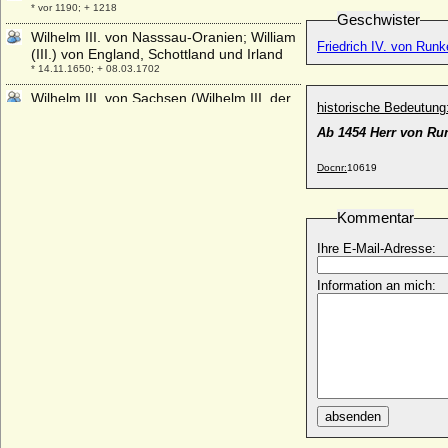
* vor 1190; + 1218
Geschwister
Wilhelm III. von Nasssau-Oranien; William
Friedrich IV. von Runk
(III.) von England, Schottland und Irland
* 14.11.1650; + 08.03.1702
Wilhelm III. von Sachsen (Wilhelm III. der
historische Bedeutung
Tapfere von Thüringen)
* 30.04.1425; + 17.09.1482
Ab 1454 Herr von Ru
Wilhelm III. von Weimar
Docnr:
10619
+ 16.04.1039
Wilhelm in Bayern
Kommentar
* 10.11.1752; + 8.1.1837
Wilhelm IV. von Bayern (Wilhelm der
Ihre E-Mail-Adresse:
Standhafte), Herzog
* 13.11.1493; + 07.03.1550
Information an mich:
Wilhelm IV. von Bethune (Guillaume IV. de
Bethune), genannt von Locres
* um 1228; + nach 1247
Wilhelm IV. von Burgund (Wilhelm III. von
Macon)
* 1088; + 1157
absenden
Wilhelm IV. von Hannnover und
Großbritannien (William IV. Henry)