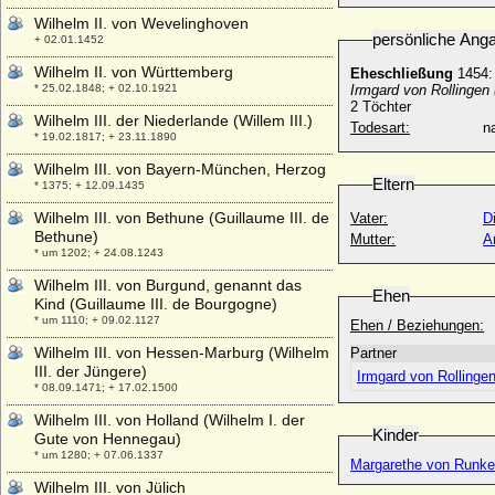
Wilhelm II. von Wevelinghoven
persönliche Ang
+ 02.01.1452
Wilhelm II. von Württemberg
Eheschließung
1454:
* 25.02.1848; + 02.10.1921
Irmgard von Rollingen 
2 Töchter
Wilhelm III. der Niederlande (Willem III.)
Todesart:
na
* 19.02.1817; + 23.11.1890
Wilhelm III. von Bayern-München, Herzog
Eltern
* 1375; + 12.09.1435
Wilhelm III. von Bethune (Guillaume III. de
Vater:
D
Bethune)
Mutter:
A
* um 1202; + 24.08.1243
Wilhelm III. von Burgund, genannt das
Ehen
Kind (Guillaume III. de Bourgogne)
* um 1110; + 09.02.1127
Ehen / Beziehungen:
Wilhelm III. von Hessen-Marburg (Wilhelm
Partner
III. der Jüngere)
Irmgard von Rollinge
* 08.09.1471; + 17.02.1500
Wilhelm III. von Holland (Wilhelm I. der
Kinder
Gute von Hennegau)
* um 1280; + 07.06.1337
Margarethe von Runke
Wilhelm III. von Jülich