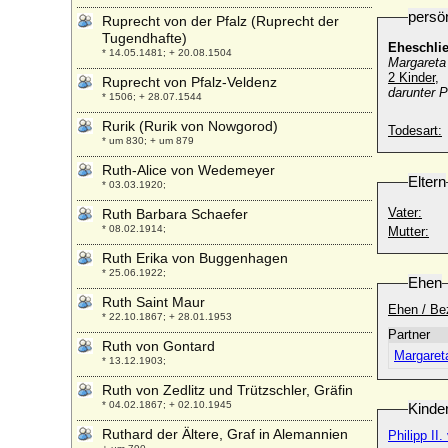
persö
Ruprecht von der Pfalz (Ruprecht der
Tugendhafte)
Eheschli
* 14.05.1481; + 20.08.1504
Margareta
2 Kinder,
Ruprecht von Pfalz-Veldenz
darunter P
* 1506; + 28.07.1544
Rurik (Rurik von Nowgorod)
Todesart:
* um 830; + um 879
Ruth-Alice von Wedemeyer
Eltern
* 03.03.1920;
Vater:
Ruth Barbara Schaefer
* 08.02.1914;
Mutter:
Ruth Erika von Buggenhagen
* 25.06.1922;
Ehen
Ruth Saint Maur
Ehen / Be
* 22.10.1867; + 28.01.1953
Partner
Ruth von Gontard
Margaret
* 13.12.1903;
Ruth von Zedlitz und Trützschler, Gräfin
* 04.02.1867; + 02.10.1945
Kinde
Ruthard der Ältere, Graf in Alemannien
Philipp II