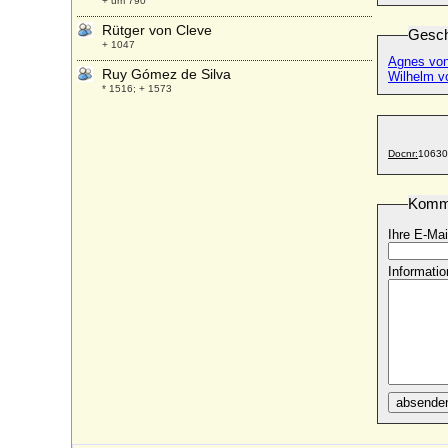
+ um 790
Rütger von Cleve
Gesch
+ 1047
Agnes von
Ruy Gómez de Silva
Wilhelm v
* 1516; + 1573
Ryksa von Polen
* 1018; + nach 1059
Docnr:
10630
Komm
Ihre E-Mai
Informatio
absende