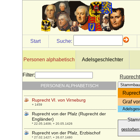
Ruprecht, König (Ruprecht III. von der
Pfalz)
* 05.05.1352; + 18.05.1410
Ruprecht I. von der Pfalz (Ruprecht der
Rote von der Pfalz)
* 09.06.1309; + 16.02.1390
Ruprecht I. von Schlesien-Liegnitz (Rupert
Start
Suche:
I. von Liegnitz)
* 27.03.1347; + 12.01.1409
Ruprecht II. von der Pfalz
Personen alphabetisch
Adelsgeschlechter
* 12.05.1325; + 06.01.1398
Ruprecht IV. von Virneburg
Filter:
Ruprecht
* 1377; + 1444
Stammbau
PERSONEN ALPHABETISCH
Ruprecht Pipan von der Pfalz
* 20.02.1375; + 25.01.1397
Ruprech
Ruprecht VI. von Virneburg
Graf vo
+ 1459
Adelsges
Ruprecht von der Pfalz (Ruprecht der
Engländer)
Stam
* 22.05.1406; + 20.05.1426
gestorben
Ruprecht von der Pfalz, Erzbischof
* 27.02.1427; + 26.07.1480