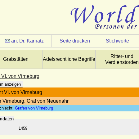
an:
Dr. Karnatz
Seite drucken
Stichworte
Ritter- und
Grabstätten
Adelsrechtliche Begriffe
Verdienstorden
 VI. von Virneburg
m anzeigen
t VI. von Virneburg
n Virneburg, Graf von Neuenahr
chlecht:
Grafen von Virneburg
mdaten
:
1459