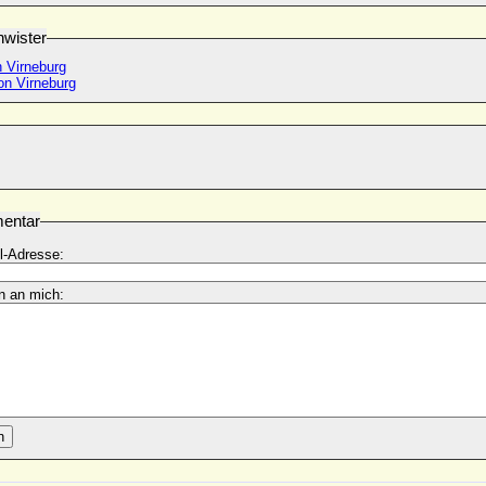
wister
 Virneburg
on Virneburg
entar
l-Adresse:
n an mich:
n