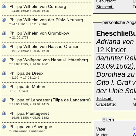
Geburtsort:
L
Philipp Wilhelm von Cornberg
Sterbeort:
F
* 24.06.1553; + 30.08.1616
Philipp Wilhelm von der Pfalz-Neuburg
persönliche Ang
* 24.11.1615; + 12.09.1690
Eheschließ
Philipp Wilhelm von Grumbkow
+ 21.09.1778
Adriana von
Philipp Wilhelm von Nassau-Oranien
12 Kinder,
* 19.12.1554; + 20.02.1618
darunter Rei
Philipp Wolfgang von Hanau-Lichtenberg
23.09.1562)
* 31.07.1595; + 14.02.1641
Dorothea zu
Philippa de Dreux
* 1192; + 17.03.1242
Otto I. Graf
Philippa de Mohun
der Linie S
+ 17.07.1431
Todesart:
na
Philippa of Lancaster (Filipa de Lancastre)
Grabstätte:
M
* 31.03.1360; + 19.07.1415
Philippa Plantagenet
* 16.08.1355; + 05.01.1382
Eltern
Philippa von Auvergne
Vater:
K
* unbekannt; + unbekannt
Mutter:
W