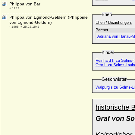
Philippa von Bar
+ 1283
Ehen
Philippa von Egmond-Geldern (Philippine
von Egmond-Geldern)
Ehen / Beziehungen:
* 1465; + 25.02.1547
Partner
Philippa von England
Adriana von Hanau-
* 04.06.1394; + 07.01.1430
Philippa von Hainault
Kinder
* 24.06.1311; + 15.08.1369
Reinhard I. zu Solms
Philippa von Luxemburg
Otto I. zu Solms-Laub
* 1252; + 06.04.1311
Philippa von Toulouse
Geschwister
* um 1073; + 28.11.1117
Walpurgis zu Solms-L
Philippe Alexandre Emmanuel de Croy-
Solre, Fürst
* 28.12.1676 (Taufe); + 31.10.1723
historische 
Philippe Alphonse Achache
* 25.03.1948;
Graf von So
Philippe Antoine d'Ornano
* 17.01.1784; + 13.10.1863
Kaiserlicher
Philippe d'Artois