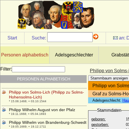
Philipp von Rohr
* vor 1607; + 21.03.1652
Philipp von Sachsen-Coburg und Gotha
* 28.03.1844; + 03.07.1921
Philipp von Schleswig-Holstein-
Sonderburg-Glücksburg
Start
Suche:
an:
D
* 15.03.1584; + 27.09.1663
Philipp von Schwaben, Römisch-
Deutscher König
Personen alphabetisch
Adelsgeschlechter
Grabstät
* 02.03.1177; + 21.06.1208
Philipp von Sizilien
Filter:
Philipp von Solms-
* 1256; + 01.01.1277
Stammbaum anzeigen
PERSONEN ALPHABETISCH
Philipp von Solms-Braunfels
* 23.02.1494; + 11.02.1581
Philipp von Solm
Philipp von Solms-Lich (Philipp zu Solms-
Graf zu Solms-Ho
Hohensolms-Lich)
Adelsgeschlecht:
Hau
* 15.08.1468; + 03.10.1544
Philipp Wilhelm August von der Pfalz
Stammdaten
* 19.11.1668; + 05.04.1693
geboren:
1
Philipp Wilhelm von Brandenburg-Schwedt
gestorben:
0
* 19.05.1669; + 19.12.1711