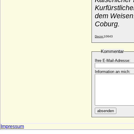
* um 1358; + 16.06.1397
Kurfürstlich
Philippe de Bethune
dem Weisen. 
+ 1649
Coburg.
Philippe de Bourbon-Busset
* 1499; + 10.08.1557
Docnr:
10643
Philippe de Bourgogne (Philippe
Monsieur)
* 10.11.1323; + 10.08.1346
Kommentar
Philippe de Bourgogne (Philipp von
Ihre E-Mail-Adresse:
Nevers)
* 1389; + 25.10.1415
Information an mich:
Philippe de Croy (Philippe de Croy-
Chimay)
* 1434; + 18.09.1482
Philippe de Croy (Philippe de Croy-Solre)
* 1562; + 04.02.1612
Philippe Emmanuel de Croy-Solre
* 1611; + 21.01.1670
absenden
Philippe Emmanuel Ferdinand Francois de
Croy, Fürst
Impressum
* 29.10.1641; + 22.12.1718