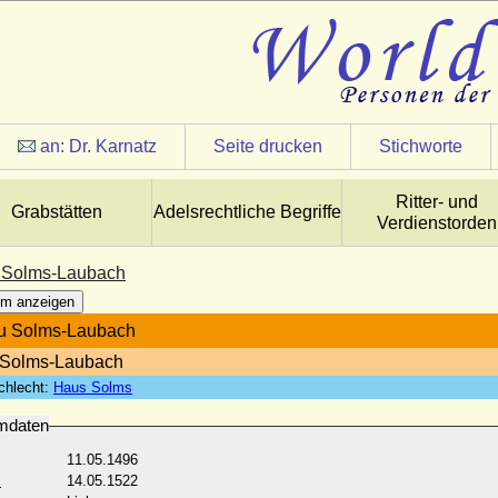
an:
Dr. Karnatz
Seite drucken
Stichworte
Ritter- und
Grabstätten
Adelsrechtliche Begriffe
Verdienstorden
zu Solms-Laubach
m anzeigen
 zu Solms-Laubach
 Solms-Laubach
chlecht:
Haus Solms
mdaten
11.05.1496
:
14.05.1522