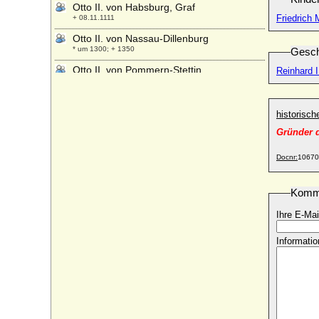
Otto II. von Habsburg, Graf
Friedrich
+ 08.11.1111
Otto II. von Nassau-Dillenburg
* um 1300; + 1350
Gesch
Otto II. von Pommern-Stettin
Reinhard 
* 1380; + 27.03.1428
Otto II. von Rietberg
+ 18.07.1389
historisc
Otto II. von Scheyern
Gründer 
+ 1122 ?
Docnr:
10670
Otto II. von Schwaben (Otto I. von
Lothringen)
* ca. 995; + 07.09.1047
Komm
Otto II. von Solms-Braunfels
Ihre E-Mai
* 22.11.1426; + 26.06.1504
Otto II. von Zutphen (Otto II. der Reiche
Informatio
von Zütphen)
* um 1050; + 1113
Otto II., römisch-deutscher Kaiser
* 955; + 07.12.983
Otto III. von Anhalt-Bernburg