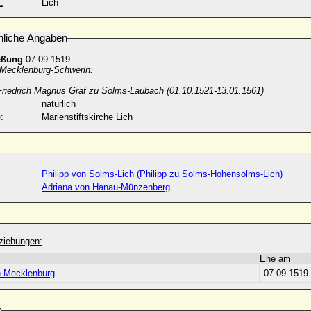
:
Lich
nliche Angaben
eßung
07.09.1519:
Mecklenburg-Schwerin:
Friedrich Magnus Graf zu Solms-Laubach (01.10.1521-13.01.1561)
natürlich
:
Marienstiftskirche Lich
Philipp von Solms-Lich (Philipp zu Solms-Hohensolms-Lich)
Adriana von Hanau-Münzenberg
ziehungen:
Ehe am
 Mecklenburg
07.09.1519
r