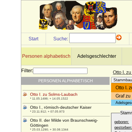
Otto I. von Pommern-Stettin
* 31.08.1279; + 21.12.1344
Otto I. von Rheineck (Otto I. von Salm)
* 1080; + 1150
Otto I. von Rietberg
* vor 1293; + 31.12.1347
Start
Suche:
Otto I. von Scheyern
+ 04.12.1072 ? (1078)
Otto I. von Schwerin-Wittenburg
Personen alphabetisch
Adelsgeschlechter
+ 14.01.1357
Otto I. von Solms-Braunfels
Filter:
Otto I. 
+ nach 05.03.1410
Stammbau
PERSONEN ALPHABETISCH
Otto I. von Tecklenburg
* um 1185; + 11.09.1263
Otto I.
Otto I. zu Solms-Laubach
Graf zu
* 11.05.1496; + 14.05.1522
Adelsges
Otto I., römisch-deutscher Kaiser
* 23.11.912; + 07.05.973
Stam
Otto II. der Milde von Braunschweig-
geboren:
Göttingen
gestorben
* 25.03.1290; + 30.08.1344