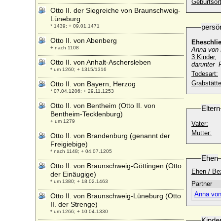
Geburtsort
Otto II. der Siegreiche von Braunschweig-
Lüneburg
persö
* 1439; + 09.01.1471
Otto II. von Abenberg
Eheschli
+ nach 1108
Anna von 
3 Kinder,
Otto II. von Anhalt-Aschersleben
darunter 
* um 1260; + 1315/1316
Todesart:
Grabstätte
Otto II. von Bayern, Herzog
* 07.04.1206; + 29.11.1253
Otto II. von Bentheim (Otto II. von
Eltern
Bentheim-Tecklenburg)
+ um 1279
Vater:
Mutter:
Otto II. von Brandenburg (genannt der
Freigiebige)
* nach 1148; + 04.07.1205
Ehen
Otto II. von Braunschweig-Göttingen (Otto
Ehen / Be
der Einäugige)
* um 1380; + 18.02.1463
Partner
Anna von
Otto II. von Braunschweig-Lüneburg (Otto
II. der Strenge)
* um 1266; + 10.04.1330
Kinde