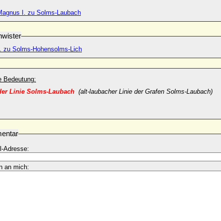
 Magnus I. zu Solms-Laubach
wister
I. zu Solms-Hohensolms-Lich
he Bedeutung:
der Linie Solms-Laubach
(alt-laubacher Linie der Grafen Solms-Laubach)
entar
l-Adresse:
n an mich: