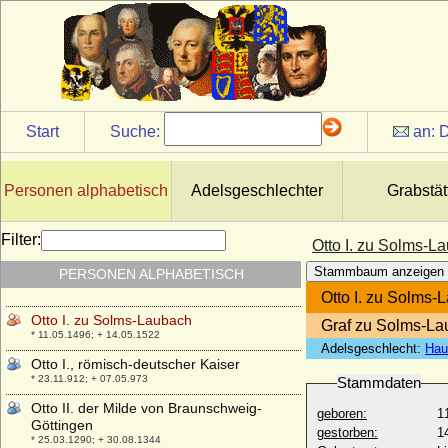
Otto I. von Pommern-Stettin
* 31.08.1279; + 21.12.1344
Otto I. von Rheineck (Otto I. von Salm)
* 1080; + 1150
Otto I. von Rietberg
* vor 1293; + 31.12.1347
Start
Suche:
an:
D
Otto I. von Scheyern
+ 04.12.1072 ? (1078)
Otto I. von Schwerin-Wittenburg
Personen alphabetisch
Adelsgeschlechter
Grabstät
+ 14.01.1357
Otto I. von Solms-Braunfels
Filter:
Otto I. zu Solms-L
+ nach 05.03.1410
Stammbaum anzeigen
PERSONEN ALPHABETISCH
Otto I. von Tecklenburg
* um 1185; + 11.09.1263
Otto I. zu Solms-
Otto I. zu Solms-Laubach
Graf zu Solms-L
* 11.05.1496; + 14.05.1522
Adelsgeschlecht:
Hau
Otto I., römisch-deutscher Kaiser
* 23.11.912; + 07.05.973
Stammdaten
Otto II. der Milde von Braunschweig-
geboren:
1
Göttingen
gestorben:
1
* 25.03.1290; + 30.08.1344