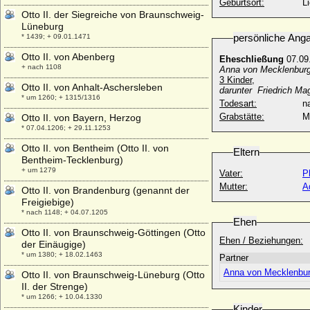
Geburtsort:
L
Otto II. der Siegreiche von Braunschweig-
Lüneburg
persönliche Ang
* 1439; + 09.01.1471
Otto II. von Abenberg
Eheschließung
07.09
+ nach 1108
Anna von Mecklenburg
3 Kinder,
Otto II. von Anhalt-Aschersleben
darunter Friedrich Ma
* um 1260; + 1315/1316
Todesart:
na
Grabstätte:
M
Otto II. von Bayern, Herzog
* 07.04.1206; + 29.11.1253
Otto II. von Bentheim (Otto II. von
Eltern
Bentheim-Tecklenburg)
+ um 1279
Vater:
P
Mutter:
A
Otto II. von Brandenburg (genannt der
Freigiebige)
* nach 1148; + 04.07.1205
Ehen
Otto II. von Braunschweig-Göttingen (Otto
Ehen / Beziehungen:
der Einäugige)
* um 1380; + 18.02.1463
Partner
Anna von Mecklenbu
Otto II. von Braunschweig-Lüneburg (Otto
II. der Strenge)
* um 1266; + 10.04.1330
Kinder