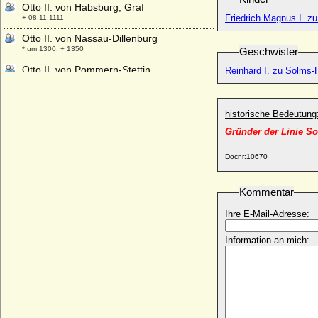
Otto II. von Habsburg, Graf
Friedrich Magnus I. z
+ 08.11.1111
Otto II. von Nassau-Dillenburg
* um 1300; + 1350
Geschwister
Otto II. von Pommern-Stettin
Reinhard I. zu Solms
* 1380; + 27.03.1428
Otto II. von Rietberg
+ 18.07.1389
historische Bedeutung
Otto II. von Scheyern
Gründer der Linie S
+ 1122 ?
Docnr:
10670
Otto II. von Schwaben (Otto I. von
Lothringen)
* ca. 995; + 07.09.1047
Kommentar
Otto II. von Solms-Braunfels
Ihre E-Mail-Adresse:
* 22.11.1426; + 26.06.1504
Otto II. von Zutphen (Otto II. der Reiche
Information an mich:
von Zütphen)
* um 1050; + 1113
Otto II., römisch-deutscher Kaiser
* 955; + 07.12.983
Otto III. von Anhalt-Bernburg