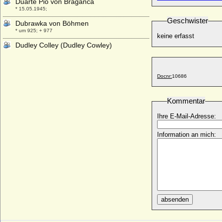
Duarte Pio von Braganca
* 15.05.1945;
Geschwister
Dubrawka von Böhmen
* um 925; + 977
keine erfasst
Dudley Colley (Dudley Cowley)
* um 1621; + 1674
Dulce von Barcelona (Dulce von Aragon)
* 1160; + 01.09.1198
Docnr:
10686
Dulcia von Gévaudan (Dulce de Provenza,
Douce de Provence)
Kommentar
* um 1090; + 1129
Ihre E-Mail-Adresse:
Information an mich:
absenden