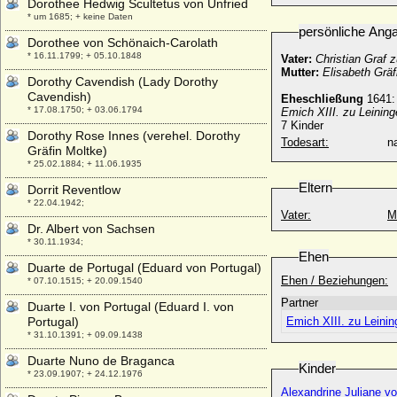
Dorothee Hedwig Scultetus von Unfried
* um 1685; + keine Daten
persönliche Ang
Dorothee von Schönaich-Carolath
* 16.11.1799; + 05.10.1848
Vater:
Christian Graf 
Mutter:
Elisabeth Grä
Dorothy Cavendish (Lady Dorothy
Cavendish)
Eheschließung
1641:
* 17.08.1750; + 03.06.1794
Emich XIII. zu Leinin
7 Kinder
Dorothy Rose Innes (verehel. Dorothy
Todesart:
na
Gräfin Moltke)
* 25.02.1884; + 11.06.1935
Eltern
Dorrit Reventlow
* 22.04.1942;
Vater:
M
Dr. Albert von Sachsen
* 30.11.1934;
Ehen
Duarte de Portugal (Eduard von Portugal)
Ehen / Beziehungen:
* 07.10.1515; + 20.09.1540
Partner
Duarte I. von Portugal (Eduard I. von
Portugal)
Emich XIII. zu Leini
* 31.10.1391; + 09.09.1438
Duarte Nuno de Braganca
Kinder
* 23.09.1907; + 24.12.1976
Alexandrine Juliane v