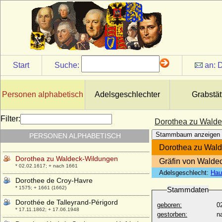
Dorothea Wilhelmina von Sachsen-Zeitz
* 20.03.1691; + 17.03.1743
Dorothea Wilhelmine Albertine zu
Isenburg-Büdingen in Birstein
* 23.09.1723; + 15.08.1777
Dorothea Wilhelmine von Schmerzing,
Freiin
Start
Suche:
an:
D
+ 31.03.1786
Dorothea Wilhelmine von Weitersheim,
Freiin
Personen alphabetisch
Adelsgeschlechter
Grabstät
* 1699; + 20.06.1763
Dorothea zu Solms-Laubach
Filter:
Dorothea zu Wald
* 26.11.1547; + 18.09.1595
Stammbaum anzeigen
PERSONEN ALPHABETISCH
Dorothea zu Solms-Lich
* 25.01.1493; + 08.06.1578
Dorothea zu Wal
Dorothea zu Waldeck-Wildungen
Gräfin von Walde
* 02.02.1617; + nach 1661
Adelsgeschlecht:
Hau
Dorothee de Croy-Havre
* 1575; + 1661 (1662)
Stammdaten
Dorothée de Talleyrand-Périgord
geboren:
0
* 17.11.1862; + 17.06.1948
gestorben:
n