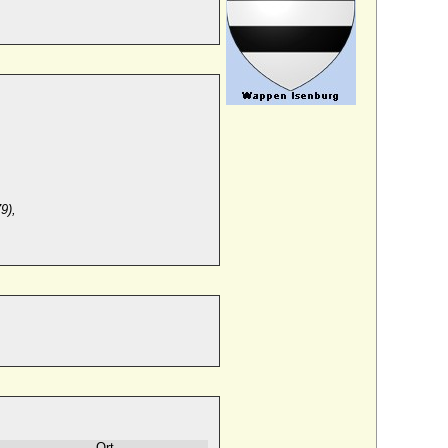
9),
Ort