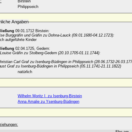
:
Birstein
Philippseich
nliche Angaben
hließung
09.01.1712 Birstein:
ise Burggräfin und Gräfin zu Dohna-Lauck (09.01.1680-04.12.1723):
ch aufgeführte Kinder
hließung
02.04.1725, Gedern:
 Louise Gräfin zu Stolberg-Gedern (20.10.1705-01.11.1744):
hristian Carl Graf zu Isenburg-Büdingen in Philippseich (28.06.1732-26.03.177
ust Graf zu Isenburg-Büdingen in Philippseich (05.11.1741-21.11.1822)
natürlich
Wilhelm Moritz I. zu Isenburg-Birstein
Anna Amalie zu Ysenburg-Büdingen
ziehungen:
Ehe am