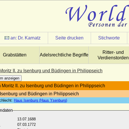
an:
Dr. Karnatz
Seite drucken
Stichworte
Ritter- und
Grabstätten
Adelsrechtliche Begriffe
Verdienstorden
oritz II. zu Isenburg und Büdingen in Philippseich
m anzeigen
 Moritz II. zu Isenburg und Büdingen in Philippseich
 Isenburg und Büdingen in Philippseich
chlecht:
Haus Isenburg (Haus Ysenburg)
mdaten
13.07.1688
:
07.03.1772