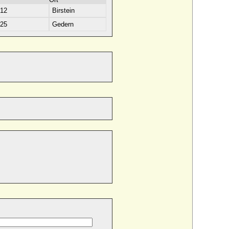
712
Birstein
725
Gedern