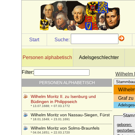
Wilhelm Ludwig von Schwerin
* 17.06.1801; + 27.10.1865
Wilhelm Ludwig von Württemberg, Herzog
* 07.01.1647; + 23.06.1677
Wilhelm Magnus von Brünneck,
Generalfeldmarschall
Start
Suche:
* 01.05.1727; + 22.04.1817
Wilhelm Malte I. zu Putbus, Fürst
* 01.08.1783; + 26.09.1854
Personen alphabetisch
Adelsgeschlechter
Wilhelm Maximilian Emil Finck von
Finckenstein, Reichsgraf
Filter:
Wilhelm M
* 26.09.1777; + 27.01.1843
Stammbau
PERSONEN ALPHABETISCH
Wilhelm Moritz I. zu Isenburg-Birstein
* 03.08.1657; + 08.03.1711
Wilhelm
Wilhelm Moritz II. zu Isenburg und
Graf zu
Büdingen in Philippseich
Adelsges
* 13.07.1688; + 07.03.1772
Wilhelm Moritz von Nassau-Siegen, Fürst
Stam
* 18.01.1649; + 23.01.1691
geboren:
Wilhelm Moritz von Solms-Braunfels
gestorben
* 04.04.1651; + 22.03.1720