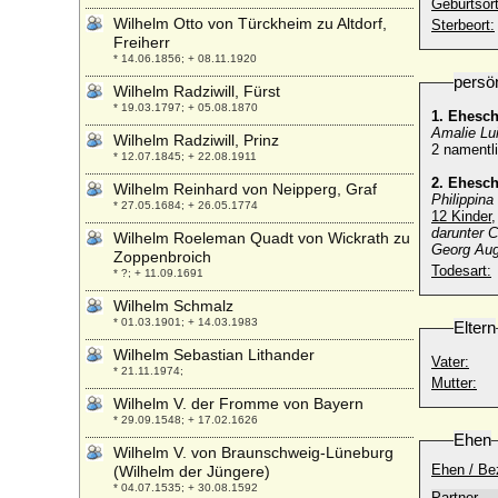
Geburtsort
Wilhelm Otto von Türckheim zu Altdorf,
Sterbeort:
Freiherr
* 14.06.1856; + 08.11.1920
persö
Wilhelm Radziwill, Fürst
* 19.03.1797; + 05.08.1870
1. Ehesc
Amalie Lu
Wilhelm Radziwill, Prinz
2 namentli
* 12.07.1845; + 22.08.1911
2. Ehesc
Wilhelm Reinhard von Neipperg, Graf
Philippina
* 27.05.1684; + 26.05.1774
12 Kinder,
darunter C
Wilhelm Roeleman Quadt von Wickrath zu
Georg Aug
Zoppenbroich
Todesart:
* ?; + 11.09.1691
Wilhelm Schmalz
* 01.03.1901; + 14.03.1983
Eltern
Wilhelm Sebastian Lithander
Vater:
* 21.11.1974;
Mutter:
Wilhelm V. der Fromme von Bayern
* 29.09.1548; + 17.02.1626
Ehen
Wilhelm V. von Braunschweig-Lüneburg
Ehen / Be
(Wilhelm der Jüngere)
* 04.07.1535; + 30.08.1592
Partner