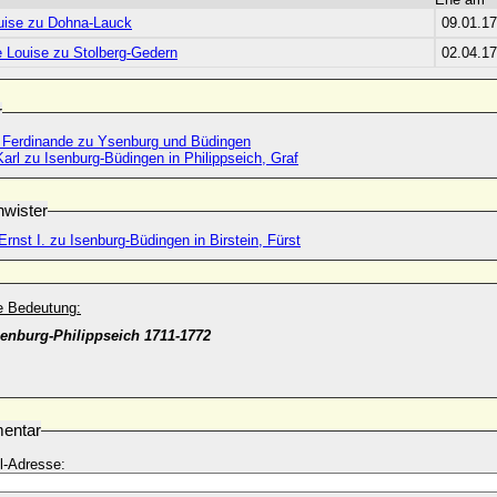
uise zu Dohna-Lauck
09.01.1
e Louise zu Stolberg-Gedern
02.04.1
r
e Ferdinande zu Ysenburg und Büdingen
Karl zu Isenburg-Büdingen in Philippseich, Graf
wister
rnst I. zu Isenburg-Büdingen in Birstein, Fürst
he Bedeutung:
senburg-Philippseich 1711-1772
entar
l-Adresse: