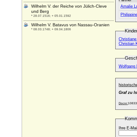
Wilhelm V. der Reiche von Jülich-Cleve
Amalie L
und Berg
Philippin
* 28.07.1516; + 05.01.1592
Wilhelm V. Batavus von Nassau-Oranien
* 08.03.1748; + 09.04.1806
Kinde
Wilhelm V. der Große von Aquitanien
Christian
(Wilhelm III. von Poitou)
Christian 
* 969; + 31.01.1030
Wilhelm V. von Bethune (Guillaume V. de
Gesch
Bethune)
Wolfgang E
+ um 1279
Wilhelm V. von Hessen-Kassel
* 13.02.1602; + 21.09.1637
historisc
Wilhelm V. von Jülich (Wilhelm I. von
Graf zu I
Jülich)
* vor 1328; + 26.02.1361
Docnr:
10833
Wilhelm VI. von Aquitanien (Wilhelm der
Dicke, Wilhelm IV. von Poitou)
* 1004; + 15.12.1038
Komm
Wilhelm VI. von Bethune (Guillaume VI. de
Ihre E-Mai
Bethune)
* 1270; + 03.04.1340