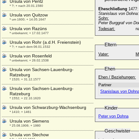
Ursula von Pentz
* ?; + nach 20.01.1580
Eheschließung
1477:
Stanislaus von Dohna:
Ursula von Quitzow
Sohn:
* um 1600; + 14.05.1647
Peter Burggraf von Do
Ursula von Razüns
Todesart:
na
* unbekannt; + 17.02.1477
Ursula von Rohr (a.d.H. Freienstein)
Eltern
* ?; + nach dem 06.01.1532
Vater:
M
Ursula von Rosenfeld
* unbekannt; + 26.02.1538
Ehen
Ursula von Sachsen-Lauenburg-
Ratzeburg
Ehen / Beziehungen:
* 1520; + 31.12.1577
Partner
Ursula von Sachsen-Lauenburg-
Stanislaus von Dohn
Ratzeburg
* 1552; + 22.10.1620
Ursula von Schwarzburg-Wachsenburg
Kinder
* 1410; + 1461
Peter von Dohna
Ursula von Siemens
* 25.08.1906; + 1980
Geschwister
Ursula von Stechow