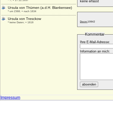
* ?; + 17.12.1637
keine erfasst
Ursula von Thümen (a.d.H. Blankensee)
* um 1568; + nach 1634
Ursula von Tresckow
Docnr:
10842
* keine Daten; + 1616
Ursula von Wartenberg
+ 1536
Kommentar
Ursula zu Solms-Braunfels (Ursula von
Ihre E-Mail-Adresse:
Solms-Braunfels)
* 24.11.1594; + 24.11.1594
Information an mich:
Ursula zur Lippe
* 25.02.1598; + 27.07.1638
Urszula Franciszka Wisniowiecka
* 13.02.1705; + 23.05.1753
Uta von Ballenstedt
* um 1000; + vor 1046
absenden
Uta von Calw (Uta von Schauenburg)
+ 1196
Impressum
Uta von Zweibrücken
* unbekannt; + 1290
Utehild von Matsch (Utehild von Mätsch)