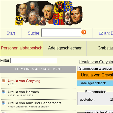
Baden-Hochberg)
+ 1483
Ursula von Bassewitz
* vor 1510; + vor 1556
Ursula von Brandenburg
* 17.10.1488; + 18.09.1510
Start
Suche:
an:
D
Ursula von Brandenburg
* 25.09.1450; + 25.11.1508
Ursula von Burgsdorff
Personen alphabetisch
Adelsgeschlechter
Grabstät
* 1551; + 1596
Ursula von der Pfalz-Veldenz-Lützelstein
Filter:
Ursula von Greysi
* 24.02.1572; + 05.03.1635
Stammbaum anzeigen
PERSONEN ALPHABETISCH
Ursula von Daun-Kyrburg und Salm
* um 1515; + 24.07.1601
Ursula von Greys
Ursula von Greysing
Adelsgeschlecht:
+ 1511
Stammdaten
Ursula von Harrach
* 1522; + 18.09.1554
gestorben:
1
Ursula von Klüx und Hennersdorf
* nicht überliefert; + nicht überliefert
persönliche Ang