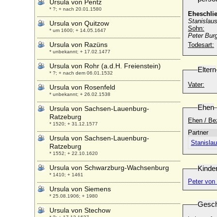
Ursula von Pentz
* ?; + nach 20.01.1580
Eheschli
Stanislau
Ursula von Quitzow
Sohn:
* um 1600; + 14.05.1647
Peter Bur
Ursula von Razüns
Todesart:
* unbekannt; + 17.02.1477
Ursula von Rohr (a.d.H. Freienstein)
Eltern
* ?; + nach dem 06.01.1532
Vater:
Ursula von Rosenfeld
* unbekannt; + 26.02.1538
Ehen
Ursula von Sachsen-Lauenburg-
Ratzeburg
Ehen / Be
* 1520; + 31.12.1577
Partner
Ursula von Sachsen-Lauenburg-
Stanisla
Ratzeburg
* 1552; + 22.10.1620
Ursula von Schwarzburg-Wachsenburg
Kinde
* 1410; + 1461
Peter von
Ursula von Siemens
* 25.08.1906; + 1980
Gesch
Ursula von Stechow