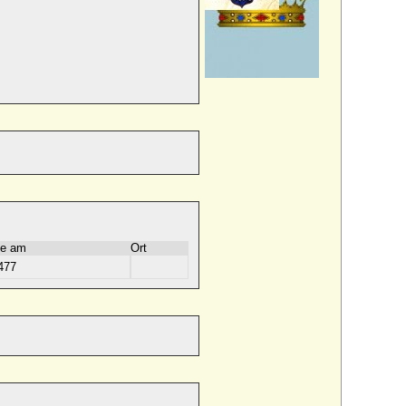
e am
Ort
477