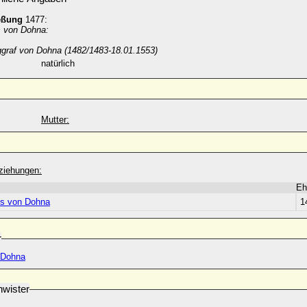
eßung
1477:
s von Dohna:
ggraf von Dohna (1482/1483-18.01.1553)
natürlich
Mutter:
ziehungen:
Eh
us von Dohna
1
r
 Dohna
wister