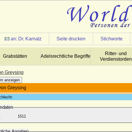
an:
Dr. Karnatz
Seite drucken
Stichworte
Ritter- und
Grabstätten
Adelsrechtliche Begriffe
Verdienstorden
on Greysing
m anzeigen
von Greysing
chlecht:
mdaten
:
1511
nliche Angaben