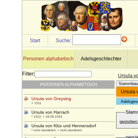
Baden-Hochberg)
+ 1483
Ursula von Bassewitz
* vor 1510; + vor 1556
Ursula von Brandenburg
* 17.10.1488; + 18.09.1510
Start
Suche:
Ursula von Brandenburg
* 25.09.1450; + 25.11.1508
Ursula von Burgsdorff
Personen alphabetisch
Adelsgeschlechter
* 1551; + 1596
Ursula von der Pfalz-Veldenz-Lützelstein
Filter:
Ursula v
* 24.02.1572; + 05.03.1635
Stammbau
PERSONEN ALPHABETISCH
Ursula von Daun-Kyrburg und Salm
* um 1515; + 24.07.1601
Ursula 
Ursula von Greysing
Adelsges
+ 1511
Stam
Ursula von Harrach
* 1522; + 18.09.1554
gestorben
Ursula von Klüx und Hennersdorf
* nicht überliefert; + nicht überliefert
persö