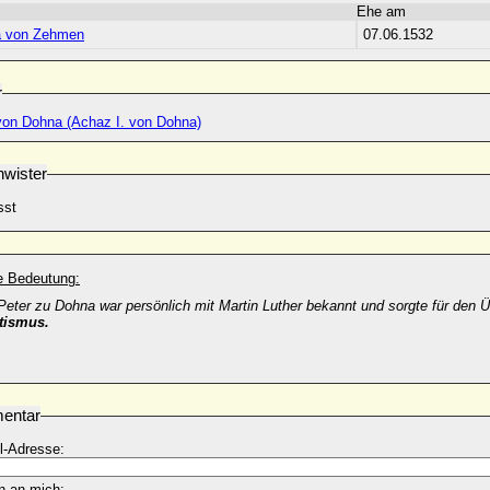
Ehe am
a von Zehmen
07.06.1532
r
von Dohna (Achaz I. von Dohna)
wister
sst
he Bedeutung:
eter zu Dohna war persönlich mit Martin Luther bekannt und sorgte für den 
tismus.
entar
l-Adresse:
n an mich: