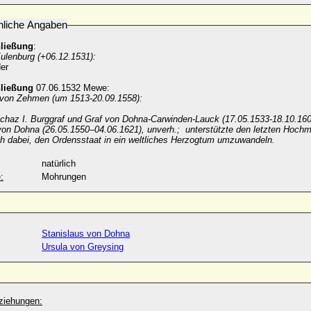
nliche Angaben
hließung
:
ulenburg (+06.12.1531):
er
hließung
07.06.1532 Mewe:
 von Zehmen (um 1513-20.09.1558):
Achaz I. Burggraf und Graf von Dohna-Carwinden-Lauck (17.05.1533-18.10.160
 von Dohna (26.05.1550–04.06.1621), unverh.; unterstützte den letzten Hochm
h dabei, den Ordensstaat in ein weltliches Herzogtum umzuwandeln.
natürlich
:
Mohrungen
Stanislaus von Dohna
Ursula von Greysing
ziehungen: