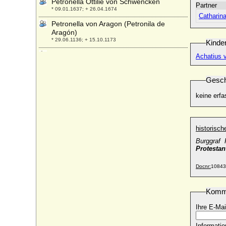
Petronella Ottilie von Schwencken
Partner
* 09.01.1637; + 26.04.1674
Catharin
Petronella von Aragon (Petronila de
Aragón)
* 29.06.1136; + 15.10.1173
Kinde
Petronella Waldbott von Bassenheim zu
Achatius 
Gudenau, Freiin
* ?; + ?
Gesch
Petronilla von Holland (Gertrud von
Oberlothringen, Gertrud von Elsass,
keine erfa
Gertrud von Sachsen)
* um 1078/1082; + 23.05.1144
Philibert von Baden-Baden
historisc
* 22.01.1536; + 03.10.1569
Burggraf P
Philiberta von Savoyen
Protestan
* 1498; + 04.04.1524
Docnr:
10843
Philipotte de Melun (Philippine de Melun)
* um 1424; + 1456
Philipp (I.) von Württemberg (Philipp I. von
Komm
Württemberg)
Ihre E-Mai
* 30.07.1838; + 11.10.1917
Philipp (III.) von Württemberg
Informatio