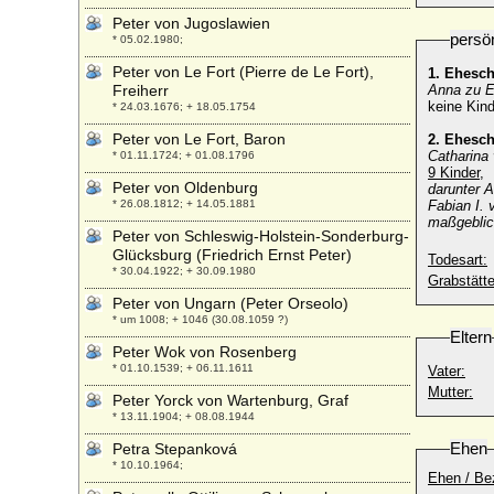
Peter von Jugoslawien
persö
* 05.02.1980;
Peter von Le Fort (Pierre de Le Fort),
1. Ehesc
Freiherr
Anna zu E
keine Kind
* 24.03.1676; + 18.05.1754
Peter von Le Fort, Baron
2. Ehesc
Catharina
* 01.11.1724; + 01.08.1796
9 Kinder,
Peter von Oldenburg
darunter 
* 26.08.1812; + 14.05.1881
Fabian I.
maßgeblic
Peter von Schleswig-Holstein-Sonderburg-
Glücksburg (Friedrich Ernst Peter)
Todesart:
* 30.04.1922; + 30.09.1980
Grabstätte
Peter von Ungarn (Peter Orseolo)
* um 1008; + 1046 (30.08.1059 ?)
Eltern
Peter Wok von Rosenberg
* 01.10.1539; + 06.11.1611
Vater:
Mutter:
Peter Yorck von Wartenburg, Graf
* 13.11.1904; + 08.08.1944
Ehen
Petra Stepanková
* 10.10.1964;
Ehen / Be