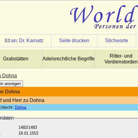
an:
Dr. Karnatz
Seite drucken
Stichworte
Ritter- und
Grabstätten
Adelsrechtliche Begriffe
Verdienstorden
n Dohna
m anzeigen
on Dohna
f und Herr zu Dohna
chlecht:
Dohna
mdaten
1482/1483
:
18.01.1553