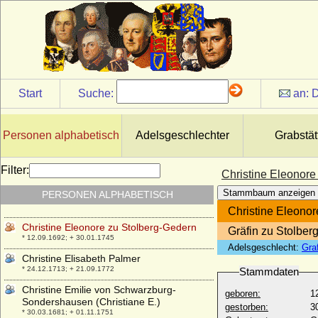
* ?; + 08.02.1829
Christine Charlotte Elise von Wylich zu
Diersfordt, Freiin
* um 1700 ?; + keine Daten
Christine Charlotte von Griesheim
* 12.12.1707; + 06.01.1772
Start
Suche:
an:
D
Christine Charlotte von Solms-Braunfels
* 11.11.1690; + 16.10.1751
Christine Charlotte von Württemberg
Personen alphabetisch
Adelsgeschlechter
Grabstät
* 21.10.1645; + 16.05.1699
Christine Creszentia von Herberstein
Filter:
Christine Eleonore
* 29.08.1658; + 27.04.1737
Stammbaum anzeigen
PERSONEN ALPHABETISCH
Christine Ebert
* 21.10.1905; + 24.10.1987
Christine Eleonor
Christine Eleonore zu Stolberg-Gedern
Gräfin zu Stolber
* 12.09.1692; + 30.01.1745
Adelsgeschlecht:
Gra
Christine Elisabeth Palmer
* 24.12.1713; + 21.09.1772
Stammdaten
Christine Emilie von Schwarzburg-
geboren:
1
Sondershausen (Christiane E.)
gestorben:
3
* 30.03.1681; + 01.11.1751