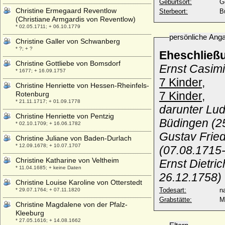
Geburtsort:
G
Christine Ermegaard Reventlow
Sterbeort:
B
(Christiane Armgardis von Reventlow)
* 02.05.1711; + 06.10.1779
persönliche Ang
Christine Galler von Schwanberg
* ?; + ?
Eheschließ
Christine Gottliebe von Bomsdorf
Ernst Casimi
* 1677; + 16.09.1757
7 Kinder,
Christine Henriette von Hessen-Rheinfels-
7 Kinder,
Rotenburg
* 21.11.1717; + 01.09.1778
darunter Lu
Christine Henriette von Pentzig
Büdingen (2
* 02.10.1709; + 16.06.1782
Gustav Frie
Christine Juliane von Baden-Durlach
* 12.09.1678; + 10.07.1707
(07.08.1715-
Christine Katharine von Veltheim
Ernst Dietri
* 11.04.1685; + keine Daten
26.12.1758)
Christine Louise Karoline von Otterstedt
Todesart:
na
* 29.07.1764; + 07.11.1820
Grabstätte:
M
Christine Magdalene von der Pfalz-
Kleeburg
* 27.05.1616; + 14.08.1662