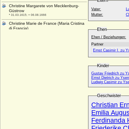
Eltern
Christine Margarete von Mecklenburg-
Vater:
L
Güstrow
Mutter:
C
* 31.03.1615; + 06.08.1666
Christine Marie de France (Maria Cristina
di Francia)
Ehen
* 10.02.1606; + 27.12.1663
Ehen / Beziehungen:
Christine Marie zur Lippe-Brake
Partner
(Christiana Maria zur Lippe-Brake)
Ernst Casimir I. zu 
* 26.09.1673; + 31.01.1732
Christine Oelgard von Bülow
* 28.07.1723; + 29.03.1750
Kinder
Christine Rantzau
Gustav Friedrich zu Y
* 1618; + 02.05.1688
Ernst Dietrich zu Yse
Ludwig Casimir zu Ys
Christine Rehnskiöld (Christine von
Rhenschildt a.d.H. Gribenow)
* 30.08.1640; + 11.12.1681
Geschwister
Christine Sophie Friederike von Hochberg
Christian Er
* 21.12.1746; + 18.06.1772
Emilia Augu
Christine Sophie Reventlow (Christine
Sophie von Reventlow), Gräfin
Ferdinanda 
* 30.10.1672; + 27.06.1757
Friederike C