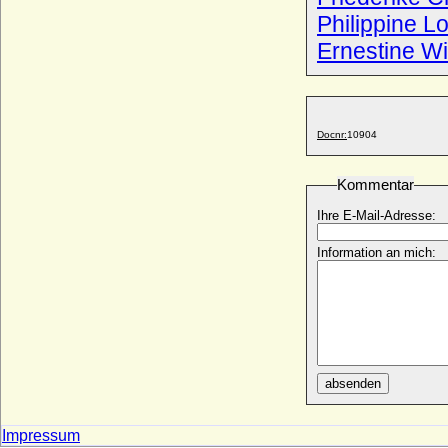
Christine Sophie Salome von Jasmund
Philippine L
* keine Daten; + keine Daten
Ernestine W
Christine Sophie von Ahlefeldt
* 07.02.1745; + 18.07.1792
Christine Sophie von Braunschweig-
Bevern
* 22.01.1717; + 26.03.1779
Docnr:
10904
Christine Sophie von Braunschweig-
Wolfenbüttel
Kommentar
* 04.04.1564; + 05.02.1695
Ihre E-Mail-Adresse:
Christine Sophie von Holstein-
Holsteinborg
* 23.11.1740; + 16.03.1772
Information an mich:
Christine von Baden-Durlach
* 22.04.1645; + 21.12.1705
Christine von Boineburg (Christine von
Boineburg-Lengsfeld)
* um 1583; + nach 1642
absenden
Christine von Dänemark (Christina von
Dänemark)
* 1521; + 10.12.1590
Impressum
Christine von Dieskau