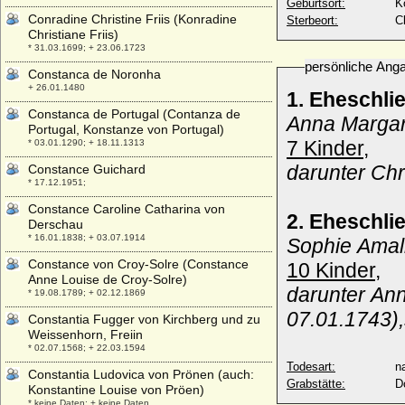
Geburtsort:
K
Conradine Christine Friis (Konradine
Sterbeort:
C
Christiane Friis)
* 31.03.1699; + 23.06.1723
persönliche Ang
Constanca de Noronha
+ 26.01.1480
1. Eheschli
Constanca de Portugal (Contanza de
Anna Margar
Portugal, Konstanze von Portugal)
7 Kinder,
* 03.01.1290; + 18.11.1313
darunter Chr
Constance Guichard
* 17.12.1951;
Constance Caroline Catharina von
2. Eheschli
Derschau
* 16.01.1838; + 03.07.1914
Sophie Amal
Constance von Croy-Solre (Constance
10 Kinder,
Anne Louise de Croy-Solre)
darunter An
* 19.08.1789; + 02.12.1869
07.01.1743),
Constantia Fugger von Kirchberg und zu
Weissenhorn, Freiin
* 02.07.1568; + 22.03.1594
Todesart:
na
Constantia Ludovica von Prönen (auch:
Grabstätte:
D
Konstantine Louise von Pröen)
* keine Daten; + keine Daten