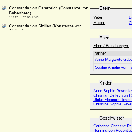
Constantia von Österreich (Constanze von
Eltern
Babenberg)
Vater:
D
* 1215; + 05.06.1243
Mutter:
C
Constantia von Sizilien (Konstanze von
Sizilien)
* 1154; + 27.11.1198
Ehen
Constantin Maximilian von Waldburg zu
Ehen / Beziehungen:
Zeil und Trauchburg, Fürst
Partner
* 08.01.1807; + 17.12.1862
Anna Margarete Gabe
Constantin von Hessen-Rotenburg
(Konstantin von Hessen-Rotenburg)
Sophie Amalie von H
* 24.05.1716; + 30.12.1778
Constantin von Sachsen-Weimar-
Kinder
Eisenach
* 08.09.1758; + 06.09.1793
Anna Sophie Reventl
Christian Detlev von R
Constantin Josef zu Löwenstein-
Ulrike Eleonore Reven
Wertheim-Rosenberg
Christine Sophie Reven
* 28.09.1802; + 27.12.1838
Constantin zu Stolberg-Wernigerode
Geschwister
(Konstantin zu Stolberg-Wernigerode)
* 08.10.1843; + 27.05.1905
Catharine Christine R
Henning von Reventlo