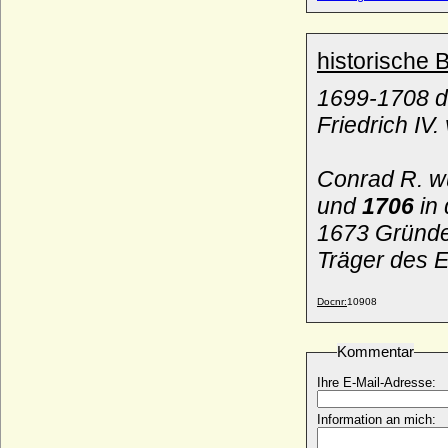
Constanza de Castilla (Konstanze von
Kastilien)
* 1140; + 04.10.1160
historische 
Constanza de Castilla (Konstanze von
Kastilien)
1699-1708 d
* 1354; + 24.03.1394
Friedrich IV
Constanza della Scala
+ 1306
Constanza Manuel de Castilla
Conrad R. 
* 1322; + 13.11.1345
und
1706
in
Constanze de Aragon (Konstanze von
1673 Gründer
Aragon)
* 1179; + 23.06.1222
Träger des 
Constanze de Bourgogne
* ca. 1046; + 1092
Docnr:
10908
Constanze von Antiochia (Konstanze von
Hauteville)
Kommentar
* um 1127; + 1163
Constanze von Clermont (Costanza de
Ihre E-Mail-Adresse:
Clermont)
* unbekannt; + unbekannt
Information an mich:
Consuelo Vanderbilt