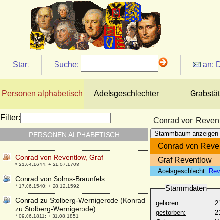
Clotilde von Thurn und Taxis
* 30.11.1922;
Clyde Kenneth Harris
* 18.04.1918; + 02.05.1958
Cobella Ruffo
+ 1442
Start
Suche:
an:
D
Concordia von Sayn und Wittgenstein
* 1677; + 06.06.1709
Conrad Christoph von Königsmarck, Graf
Personen alphabetisch
Adelsgeschlechter
Grabstät
* 24.03.1634; + 31.10.1673
Conrad Detlev von Reventlow
Filter:
Conrad von Revent
* 23.07.1704; + 24.07.1750
Stammbaum anzeigen
PERSONEN ALPHABETISCH
Conrad von Hochberg, Graf
* 17.06.1985;
Conrad von Reven
Conrad von Reventlow, Graf
Graf Reventlow
* 21.04.1644; + 21.07.1708
Adelsgeschlecht:
Rev
Conrad von Solms-Braunfels
* 17.06.1540; + 28.12.1592
Stammdaten
Conrad zu Stolberg-Wernigerode (Konrad
geboren:
2
zu Stolberg-Wernigerode)
gestorben:
2
* 09.06.1811; + 31.08.1851