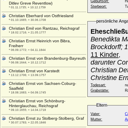
Geburtsort:
H
Ditlev Greve Reventlow)
Sterbeort:
T
* 01.11.1735; + 10.12.1759
Christian Eberhard von Ostfriesland
* 01.10.1665; + 30.06.1708
persönliche Ang
Christian Emil von Rantzau, Reichsgraf
Eheschließ
* 18.02.1716; + 21.05.1777
Benedikta M
Christian Ernst Heinrich von Bibra,
Brockdorff; 
Freiherr
* 06.09.1772; + 04.11.1844
11 Kinder,
Christian Ernst von Brandenburg-Bayreuth
darunter Co
* 06.08.1644; + 10.12.1712
Christian De
Christian Ernst von Karstedt
* 13.12.1706; + 13.09.1757
Christine E
Christian Ernst von Sachsen-Coburg-
Todesart:
na
Saalfeld
Grabstätte:
R
* 18.08.1683; + 04.09.1745
Christian Ernst von Schönburg-
Eltern
Hinterglauchau, Reichsgraf
* 09.10.1655; + 14.04.1718
Vater:
C
Christian Ernst zu Stolberg-Stolberg, Graf
Mutter:
A
* 30.07.1783; + 22.05.1846