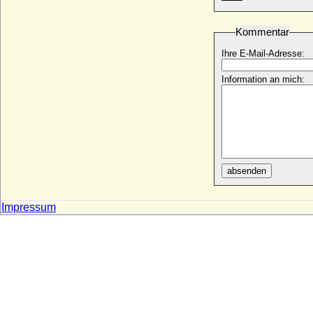
Remlingen
* 26.02.1730; + 15.10.1773
Kommentar
Christian Friedrich Jacob von Türckheim
zu Altdorf, Reichsfreiherr
Ihre E-Mail-Adresse:
* 11.04.1782; + 02.05.1846
Information an mich:
Christian Friedrich von Blücher
* 1696; + 1761
Christian Friedrich von Hedemann-
Heespen
* 02.07.1769; + 17.01.1847
Christian Friedrich von Mansfeld-Hinterort
* 15.10.1615; + 20.12.1666
absenden
Christian Friedrich von Plessen
* 11.02.1693; + 21.08.1761
Impressum
Christian Friedrich von Ploetz
* 15.10.1745; + 23.03.1823
Christian Friedrich Wilhelm von Ploetz,
Generalleutnant
* 1745 (oder 1748); + 06.09.1816
Christian Friedrich zu Castell-
Rüdenhausen