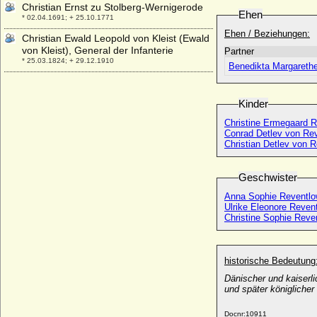
Christian Ernst zu Stolberg-Wernigerode
Ehen
* 02.04.1691; + 25.10.1771
Ehen / Beziehungen:
Christian Ewald Leopold von Kleist (Ewald
von Kleist), General der Infanterie
Partner
* 25.03.1824; + 29.12.1910
Benedikta Margarethe
Christian Frederik Ernst Rantzau, Graf
* 20.11.1763; + 27.01.1782
Kinder
Christian Frederik Scheel von Plessen
Christine Ermegaard R
* 25.02.1746; + 02.06.1804
Conrad Detlev von Re
Christian Frederik von Danneskiold-
Christian Detlev von R
Samsøe, Graf
* 29.04.1838; + 03.07.1914
Geschwister
Christian Frederik von Holstein (Christian
Anna Sophie Reventl
Friedrich von Holstein)
Ulrike Eleonore Reven
* 08.05.1678; + 29.12.1747
Christine Sophie Reven
Christian Frederik Raben (Christian
Frederik von Raben)
* 10.09.1693; + 26.02.1773
historische Bedeutung
Christian Friedrich Anton von Bentinck,
Dänischer und kaiserl
Graf
und später königlicher
* 15.08.1734; + 01.04.1768
Docnr:
10911
Christian Friedrich Carl zu Castell-