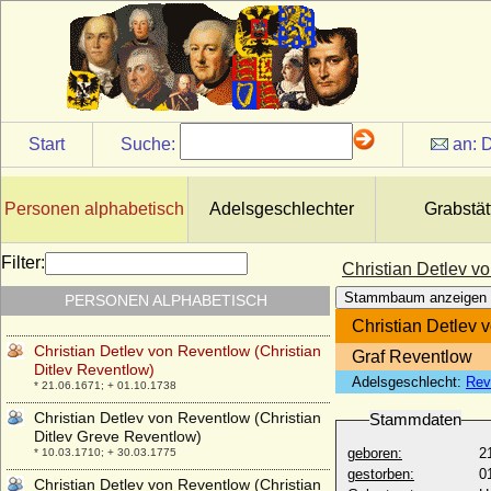
Gottorp
* 11.01.1673; + 24.04.1726
Christian August von Schleswig-Holstein-
Sonderburg-Augustenburg
* 04.08.1696; + 28.01.1754
Christian August zu Solms-Laubach
* 01.08.1714; + 20.02.1784
Start
Suche:
an:
D
Christian Christoph von der Asseburg
* 21.11.1639; + 18.06.1675
Personen alphabetisch
Adelsgeschlechter
Grabstät
Christian Conrad Danneskiold-Laurvig,
Graf
* 12.05.1723; + 10.04.1783
Filter:
Christian Detlev v
Christian Detlev Karl von Rantzau,
Stammbaum anzeigen
PERSONEN ALPHABETISCH
Reichsgraf
* 08.10.1772; + 23.02.1812
Christian Detlev 
Christian Detlev von Reventlow (Christian
Graf Reventlow
Ditlev Reventlow)
Adelsgeschlecht:
Rev
* 21.06.1671; + 01.10.1738
Christian Detlev von Reventlow (Christian
Stammdaten
Ditlev Greve Reventlow)
geboren:
2
* 10.03.1710; + 30.03.1775
gestorben:
0
Christian Detlev von Reventlow (Christian