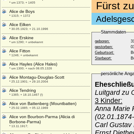
Fürst z
* um 1373; + 1405
Alice de Boys
* 1315; + 1372
Adelsgesc
Alice Eilken
* 30.05.1923; + 21.10.1996
Stammdaten
Alice Erskine
geboren:
3
* um 1290; + unbekannt
gestorben:
0
Alice Fitton
Geburtsort:
B
* 1246; + unbekannt
Sterbeort:
B
Alice Hayles (Alice Hales)
* um 1300; + nach 08.05.1326
persönliche Ang
Alice Montagu-Douglas-Scott
* 25.12.1901; + 29.10.2004
Eheschließ
Alice Tendring
Luitgard zu
* 1365; + 18.10.1467 (!)
3 Kinder:
Alice von Battenberg (Mountbatten)
Anna Marie 
* 25.02.1885; + 05.12.1969
(02.01.1874
Alice von Bourbon-Parma (Alicia di
Borbone-Parma)
Carl Gustav 
* 13.11.1917;
Ernst Diethe