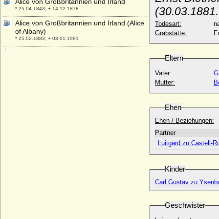
Alice von Großbritannien und Irland
(30.03.1881.
* 25.04.1843; + 14.12.1878
Alice von Großbritannien und Irland (Alice
Todesart:
na
of Albany)
Grabstätte:
F
* 25.02.1883; + 03.01.1981
Alice von Jerusalem (Alix von Jerusalem,
Eltern
Alice von Antiochia, Alice von Rethel)
+ nach 1137
Vater:
G
Alice von Matuschka, Gräfin
Mutter:
B
* 29.05.1881; + 28.12.1960
Alice Wagner
Ehen
* 02.08.1959;
Ehen / Beziehungen:
Alice Whitehead
Partner
* 31.03.1851; + 18.01.1936
Luitgard zu Castell-
Alicia Maria von Bourbon-Parma (Alix von
Parma)
* 27.12.1849; + 16.01.1935
Kinder
Alienor de Roye (Eléonore de Roye)
Carl Gustav zu Ysenbu
+ vor 1333
Aline Annette Victoria von Hardenberg,
Geschwister
Reichsgräfin
* 10.12.1803; + 27.09.1864