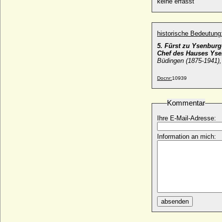
keine erfasst
Alix de Bretagne (Alix von Dreux)
* 06.06.1243; + 02.08.1288
Alix de Chatillon (Alice de Chatillon)
historische Bedeutung
+ 1235
5. Fürst zu Ysenbur
Alix de Dampierre-Flandre (Alix de
Chef des Hauses Yse
Büdingen (1875-1941),
Richebourg)
* 1322; + 04.05.1346
Docnr:
10939
Alix de Dreux (Adele de Dreux)
* um 1145; + 1210
Kommentar
Alix de Foresta
* 04.04.1926;
Ihre E-Mail-Adresse:
Alix de France (Alix von Frankreich)
* 1150; + 1197/1198
Information an mich:
Alix de Lorraine
* 1145; + 1200
Alix de Thouars
* 05.09.1201; + 21.10.1221
Alix de Vergy
* 1176 (1182 ?); + 03.05.1252
absenden
Alix-May von Frankenberg und