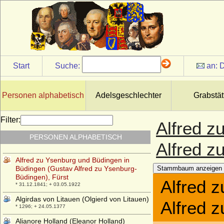
Alfred von Preußen
* 17.08.1924;
Alfred von Sachsen-Coburg und Gotha
* 15.10.1874; + 06.02.1899
Alfred von und zu Liechtenstein
* 11.06.1842; + 08.10.1907
Start
Suche:
an:
D
Alfred von Waldersee, Graf
* 08.04.1832; + 05.03.1904
Alfred zu Erbach-Fürstenau (Raimund
Personen alphabetisch
Adelsgeschlechter
Grabstät
Alfred Friedrich Franz August Maximilian
zu Erbach-Fürstenau)
* 06.10.1813; + 25.10.1874
Filter:
Alfred z
Alfred zu Löwenstein-Wertheim-
PERSONEN ALPHABETISCH
Freudenberg
Alfred z
* 19.10.1855; + 20.04.1925
Alfred zu Ysenburg und Büdingen in
Büdingen (Gustav Alfred zu Ysenburg-
Stammbaum anzeigen
Büdingen), Fürst
Alfred 
* 31.12.1841; + 03.05.1922
Algirdas von Litauen (Olgierd von Litauen)
Alfred 
* 1296; + 24.05.1377
Alianore Holland (Eleanor Holland)