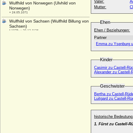
Vater:
A
Wulfhild von Norwegen (Ulvhild von
Mutter:
C
Norwegen)
+ 24.05.1071
Wulfhild von Sachsen (Wulfhild Billung von
Ehen
Sachsen)
Ehen / Beziehungen:
* 1075; + 29.12.1126
Partner
Wyszeslawa Swiatoslawowna
Emma zu Ysenburg u
* 1045; + 11.03.1090
Kinder
Casimir zu Castell-Rü
Alexander zu Castell-
Geschwister
Bertha zu Castell-Rü
Luitgard zu Castell-R
historische Bedeutung
1. Fürst zu Castell-