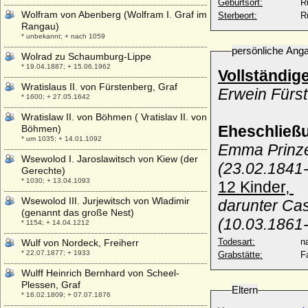
Geburtsort:
R
Wolfram von Abenberg (Wolfram I. Graf im
Sterbeort:
R
Rangau)
* unbekannt; + nach 1059
persönliche Ang
Wolrad zu Schaumburg-Lippe
* 19.04.1887; + 15.06.1962
Vollständig
Wratislaus II. von Fürstenberg, Graf
Erwein Fürs
* 1600; + 27.05.1642
Wratislaw II. von Böhmen ( Vratislav II. von
Eheschließ
Böhmen)
* um 1035; + 14.01.1092
Emma Prinze
Wsewolod I. Jaroslawitsch von Kiew (der
(23.02.1841-
Gerechte)
* 1030; + 13.04.1093
12 Kinder,
Wsewolod III. Jurjewitsch von Wladimir
darunter Cas
(genannt das große Nest)
(10.03.1861
* 1154; + 14.04.1212
Todesart:
na
Wulf von Nordeck, Freiherr
* 22.07.1877; + 1933
Grabstätte:
F
Wulff Heinrich Bernhard von Scheel-
Plessen, Graf
Eltern
* 16.02.1809; + 07.07.1876