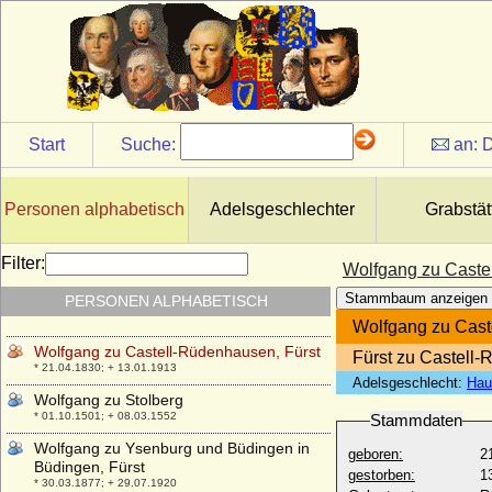
Grubenhagen-Herzberg
* 06.04.1531; + 14.03.1595
Wolfgang von der Pfalz-Zweibrücken
* 26.09.1526; + 11.06.1569
Wolfgang von Hessen
* 06.11.1896; + 12.07.1989
Start
Suche:
an:
D
Wolfgang von Hohenlohe-Weikersheim
(Wolfgang II.)
* 14.06.1546; + 28.3.1610
Personen alphabetisch
Adelsgeschlechter
Grabstät
Wolfgang von Hohenzollern (Franz
Wolfgang von Hohenzollern)
* 1483/1484; + 16.06.1517
Filter:
Wolfgang zu Caste
Wolfgang Wilhelm von der Pfalz-
Stammbaum anzeigen
PERSONEN ALPHABETISCH
Zweibrücken-Neuburg
* 04.11.1578; + 20.03.1653
Wolfgang zu Cast
Wolfgang zu Castell-Rüdenhausen, Fürst
Fürst zu Castell
* 21.04.1830; + 13.01.1913
Adelsgeschlecht:
Hau
Wolfgang zu Stolberg
* 01.10.1501; + 08.03.1552
Stammdaten
Wolfgang zu Ysenburg und Büdingen in
geboren:
2
Büdingen, Fürst
gestorben:
1
* 30.03.1877; + 29.07.1920