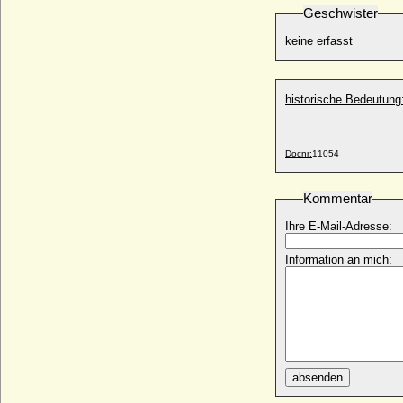
* 16.02.1622; + 06.03.1695
Geschwister
Vittoria Farnese
keine erfasst
* 1521; + 13.12.1602
Vittoria Farnese
* 29.04.1618; + 10.08.1649
historische Bedeutung
Vittoria Francesca di Susa (Maria Vittoria
Francesca di Savoia)
* 09.02.1690; + 08.07.1766
Docnr:
11054
Vittorio Amadeo (I.) di Savoia-Carignano
* 29.02.1690; + 04.04.1741
Kommentar
Vittorio Amadeo I. di Savoia (von Savoyen)
* 08.05.1587; + 07.10.1637
Ihre E-Mail-Adresse:
Vittorio Amadeo II. di Savoia (Victor
Information an mich:
Amadeus II.)
* 14.05.1666; + 31.10.1732
Vittorio Amadeo III. di Savoia (Vittorio
Amadeo II. di Sardegna)
* 26.06.1726; + 16.10.1796
Vittorio Amedeo (II.) di Savoia-Carignano
* 31.10.1743; + 20.09.1780
absenden
Vittorio Emanuele I. von Savoyen (Viktor