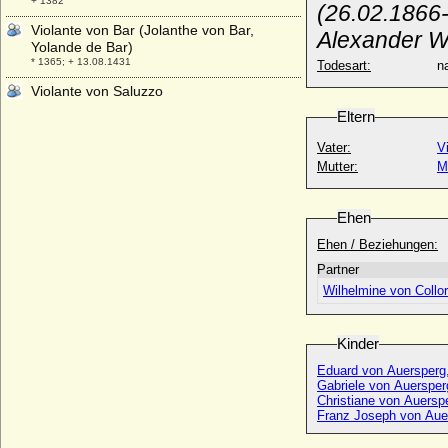
+ 1382
(26.02.1866-
Violante von Bar (Jolanthe von Bar,
Alexander Wi
Yolande de Bar)
* 1365; + 13.08.1431
Todesart:
na
Violante von Saluzzo
+ nach 1339
Eltern
Virginia de' Medici
Vater:
V
* 29.05.1568; + 15.01.1615
Mutter:
M
Virginia Dulon
* 17.12.1910; + 2002
Ehen
Virginio Orsini, Herzog von Bracciano
* 1572; + 09.09.1615
Ehen / Beziehungen:
Viridis d'Este
Partner
* 27.04.1354; + 20.08.1400
Wilhelmine von Collo
Viridis della Scala
+ 1394
Kinder
Viridis Visconti
Eduard von Auersperg,
* 1350; + 11.03.1414
Gabriele von Auersper
Vittoria Colonna
Christiane von Auersp
* unbekannt; + unbekannt
Franz Joseph von Auer
Vittoria della Rovere