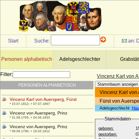
Viktoria von Hessen-Darmstadt
* 05.04.1863; + 24.09.1950
Viktoria von Preußen
* 12.04.1866; + 13.11.1929
Viktoria von Schweden
* 14.07.1977;
Start
Suche:
an:
D
Viktoria Wanda von Wylich und Lottum,
Reichsgräfin
* 01.02.1861; + 07.12..1933
Personen alphabetisch
Adelsgeschlechter
Grabstät
Viktorin von Schlesien-Münsterberg
(Victorin II. von Schlesien-Münsterberg)
Filter:
Vincenz Karl von A
* 29.05.1443; + 30.08.1500
Stammbaum anzeigen
PERSONEN ALPHABETISCH
Vincenz Karl Joseph von Kaunitz
* 03.02.1774; + 27.07.1829
Vincenz Karl von 
Vincenz Karl von Auersperg, Fürst
Fürst von Auersp
* 15.07.1812; + 07.07.1867
Adelsgeschlecht:
Hau
Vincenz von Auersperg, Prinz
* 31.08.1765; + 04.06.1833
Stammdaten
Vincenz von Auersperg, Prinz
geboren:
1
* 09.06.1790; + 16.02.1812
gestorben:
0