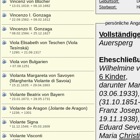
Vincenz von Blücher
Geburtsort:
D
* 13.01.1619; + 06.10.1682
Sterbeort:
H
Vincenzo I. Gonzaga
* 22.09.1562; + 09.02.1612
persönliche Ang
Vincenzo II. Gonzaga
Vollständig
* 08.02.1594; + 25.12.1627
Auersperg
Viola Elisabeth von Teschen (Viola
Tesínská)
* 1290; + 21.09.1317
Eheschließ
Viola von Bulgarien
Wilhelmine 
+ 07.09.1251
6 Kinder,
Violanta Margareta von Savoyen
(Margherita Violante di Savoia)
darunter Mar
* 15.11.1635; + 29.04.1663
03.06.1933)
Violante Beatrix von Bayern
* 23.01.1673; + 29.05.1731
(31.10.1851-
Violante de Aragon (Jolante de Aragon)
Franz Josep
* 1236; + 1301
19.11.1938),
Violante Signa
Eduard Seve
* 11.12.1546; + 05.03.1609
Maria
Christ
Violante Visconti